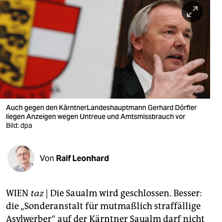
berlin
nord
wahrheit
verlag
verlag
veranstaltungen
Auch gegen den KärntnerLandeshauptmann Gerhard Dörfler
liegen Anzeigen wegen Untreue und Amtsmissbrauch vor
shop
Bild: dpa
fragen & hilfe
Von
Ralf Leonhard
unterstützen
abo
WIEN
taz
| Die Saualm wird geschlossen. Besser:
genossenschaft
die „Sonderanstalt für mutmaßlich straffällige
Asylwerber“ auf der Kärntner Saualm darf nicht