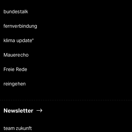
bundestalk
fernverbindung
klima update°
Mauerecho
Freie Rede
reingehen
Newsletter
team zukunft