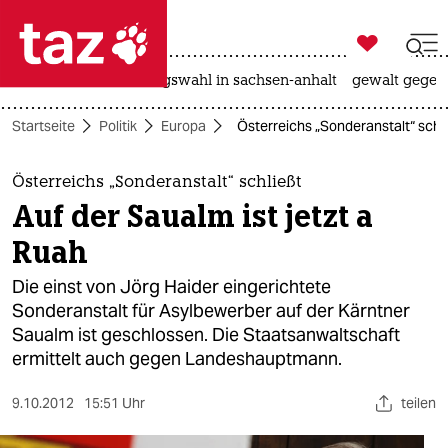

taz zahl ich
hitze
surfen
landtagswahl in sachsen-anhalt
gewalt gegen

taz zahl ich
Startseite
Politik
Europa
Österreichs „Sonderanstalt“ schli
taz zahl ich
themen
Österreichs „Sonderanstalt“ schließt
Auf der Saualm ist jetzt a
politik
Ruah
öko
Die einst von Jörg Haider eingerichtete
Sonderanstalt für Asylbewerber auf der Kärntner
gesellschaft
Saualm ist geschlossen. Die Staatsanwaltschaft
ermittelt auch gegen Landeshauptmann.
kultur
sport
9.10.2012
15:51 Uhr
teilen