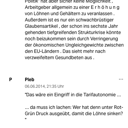
Politik" hat aber sicher keine Möglichkeit ,
Arbeitgeber allgemein zu einer E r h ö h u n g
von Löhnen und Gehältern zu veranlassen .
Außerdem ist es nur ein schwachbrüstiger
Glaubensartikel , der schon ins sechste Jahr
gehenden tiefgreifenden Strukturkrise könnte
noch beizukommen sein durch Verringerung
der ökonomischen Ungleichgewichte zwischen
den EU-Ländern . Das sieht mehr nach
verzweifeltem Gesundbeten aus .
Pleb
P
06.06.2014
,
21:35 Uhr
"Das wäre ein Eingriff in die Tarifautonomie …
… da muss ich lachen: Wer hat denn unter Rot-
Grün Druck ausgeübt, damit die Löhne sinken?
"