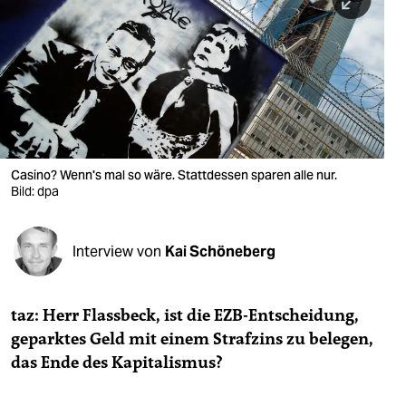
berlin
nord
wahrheit
verlag
verlag
Casino? Wenn's mal so wäre. Stattdessen sparen alle nur.
Bild: dpa
veranstaltungen
shop
Interview von
Kai Schöneberg
fragen & hilfe
unterstützen
taz: Herr Flassbeck, ist die EZB-Entscheidung,
geparktes Geld mit einem Strafzins zu belegen,
abo
das Ende des Kapitalismus?
genossenschaft