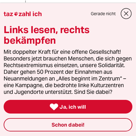
taz
zahl ich
Gabriel Renoir
GR
Gerade nicht

06.06.2014
,
23:41 Uhr
Links lesen, rechts
@Pleb:
Baumwolle wird gesprayt? Nicht die,
bekämpfen
die durch Gentechnik für Insekten
unbekömmlich wird. Zum internat.
Mit doppelter Kraft für eine offene Gesellschaft!
Markt: Die Preise in der EU sind
Besonders jetzt brauchen Menschen, die sich gegen
höher. Außerhalb der EU oft
Rechtsextremismus einsetzen, unsere Solidarität.
niedriger.
Daher gehen 50 Prozent der Einnahmen aus
Neuanmeldungen an „Alles beginnt im Zentrum“ –
eine Kampagne, die bedrohte linke Kulturzentren
und Jugendorte unterstützt. Sind Sie dabei?
Rouven Polanski
RP
06.06.2014
,
15:14 Uhr

Ja, ich will
Die Negativzinsen machen nur deutlicher
sichtbar, dass kleine Sparer schon seit Jahren
die Krise bezahlen (schön dazu:
Schon dabei!
http://wp.me/p14g2B-tQ
) Was die Lösungen
hier angeht bin ich mir nicht so sicher, ob sie