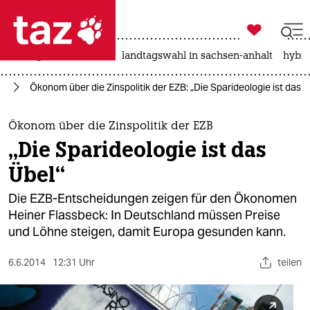

taz zahl ich
niedrigwasser
rente
landtagswahl in sachsen-anhalt
hybri

taz zahl ich
ie
Ökonom über die Zinspolitik der EZB: „Die Sparideologie ist das Ü
taz zahl ich
themen
Ökonom über die Zinspolitik der EZB
„Die Sparideologie ist das
politik
Übel“
öko
Die EZB-Entscheidungen zeigen für den Ökonomen
Heiner Flassbeck: In Deutschland müssen Preise
gesellschaft
und Löhne steigen, damit Europa gesunden kann.
kultur
6.6.2014
12:31 Uhr
teilen
sport