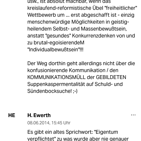
usw., ist absolut machbar, wenn das
kreislaufend-reformistische Übel "freiheitlicher"
Wettbewerb um ... erst abgeschafft ist - einzig
menschenwürdige Möglichkeiten in geistig-
heilendem Selbst- und Massenbewußtsein,
anstatt "gesundes" Konkurrenzdenken von und
zu brutal-egoisierendeM
"Individualbewußtsein"!!!
Der Weg dorthin geht allerdings nicht über die
konfusionierende Kommunikation / den
KOMMUNIKATIONSMÜLL der GEBILDETEN
Suppenkaspermentalität auf Schuld- und
Sündenbocksuche! ;-)
H. Ewerth
HE
08.06.2014
,
15:45 Uhr
Es gibt ein altes Sprichwort: "Eigentum
verpflichtet" zu was wurde aber nie genauer