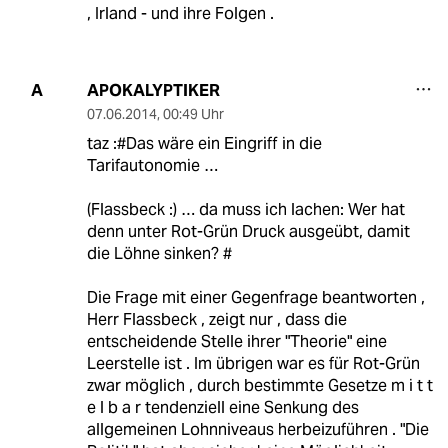
, Irland - und ihre Folgen .
APOKALYPTIKER
A
07.06.2014
,
00:49 Uhr
taz :#Das wäre ein Eingriff in die
Tarifautonomie …
(Flassbeck :) … da muss ich lachen: Wer hat
denn unter Rot-Grün Druck ausgeübt, damit
die Löhne sinken? #
Die Frage mit einer Gegenfrage beantworten ,
Herr Flassbeck , zeigt nur , dass die
entscheidende Stelle ihrer "Theorie" eine
Leerstelle ist . Im übrigen war es für Rot-Grün
zwar möglich , durch bestimmte Gesetze m i t t
e l b a r tendenziell eine Senkung des
allgemeinen Lohnniveaus herbeizuführen . "Die