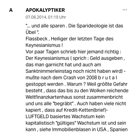
APOKALYPTIKER
A
07.06.2014
,
01:19 Uhr
"... und alle sparen . Die Sparideologie ist das
Übel ".
Flassbeck , Heiliger der letzten Tage des
Keynesianismus !
Vor paar Tagen schrieb hier jemand richtig :
Der Keynesianismus ( sprich : Geld ausgeben ,
das man garnicht hat und auch am
Sanktnimmerleinstag noch nicht haben wird) -
mußte nach dem Crash von 2008 b r u t a l
gestoppt werden . Warum ? Weil größte Gefahr
besteht , dass das bis zu den Wolken reichende
Weltfinanzkartenhaus sonst zusammenbricht
und uns alle "begräbt" . Auch haben viele nicht
kapiert , dass auf Kredit-Ketten(brief)-
LUFTGELD basiertes Wachstum kein
kapitalistisch "gültiges" Wachstum ist und sein
kann , siehe Immobilienblasen in USA , Spanien