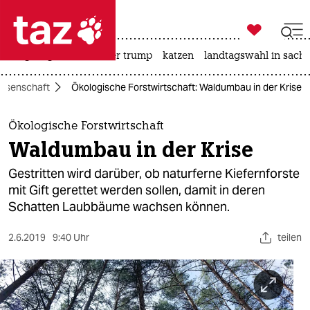

taz zahl ich
bergsteigen
usa unter trump
katzen
landtagswahl in sachs

taz zahl ich
ssenschaft
Ökologische Forstwirtschaft: Waldumbau in der Krise
taz zahl ich
themen
Ökologische Forstwirtschaft
Waldumbau in der Krise
politik
Gestritten wird darüber, ob naturferne Kiefernforste
öko
mit Gift gerettet werden sollen, damit in deren
Schatten Laubbäume wachsen können.
gesellschaft
2.6.2019
9:40 Uhr
teilen
kultur
sport