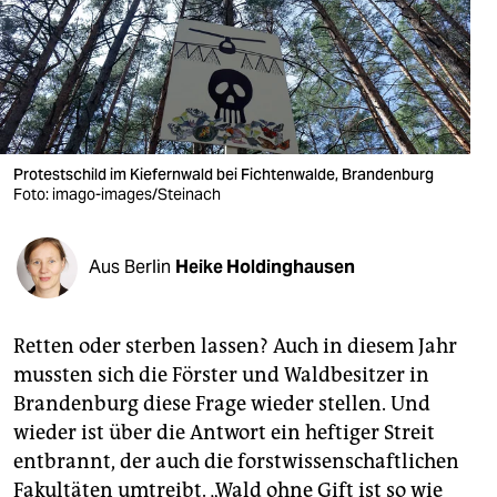
berlin
nord
wahrheit
verlag
Protestschild im Kiefernwald bei Fichtenwalde, Brandenburg
Foto: imago-images/Steinach
verlag
veranstaltungen
Aus Berlin
Heike Holdinghausen
shop
fragen & hilfe
Retten oder sterben lassen? Auch in diesem Jahr
unterstützen
mussten sich die Förster und Waldbesitzer in
Brandenburg diese Frage wieder stellen. Und
abo
wieder ist über die Antwort ein heftiger Streit
genossenschaft
entbrannt, der auch die forstwissenschaftlichen
Fakultäten umtreibt. „Wald ohne Gift ist so wie