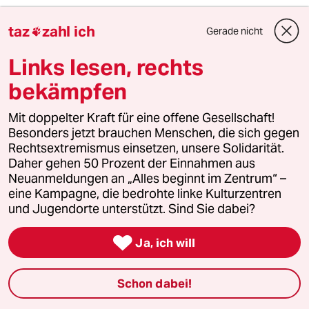
taz
zahl ich
Gerade nicht

6
Wichtiges zum Weltkatzentag
7 Gründe, warum Katzen links sind
Links lesen, rechts
bekämpfen
taz
Mit doppelter Kraft für eine offene Gesellschaft!

Besonders jetzt brauchen Menschen, die sich gegen
Rechtsextremismus einsetzen, unsere Solidarität.
Folgen Sie uns
Daher gehen 50 Prozent der Einnahmen aus
Neuanmeldungen an „Alles beginnt im Zentrum“ –
eine Kampagne, die bedrohte linke Kulturzentren
und Jugendorte unterstützt. Sind Sie dabei?
Ressorts

Ja, ich will
Politik
Schon dabei!
Öko