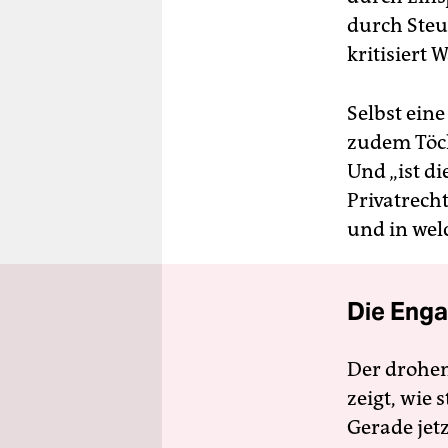
durch Steu
kritisiert
Selbst eine
zudem Töch
Und „ist di
Privatrech
und in wel
Die Enga
Der drohe
zeigt, wie
Gerade jet