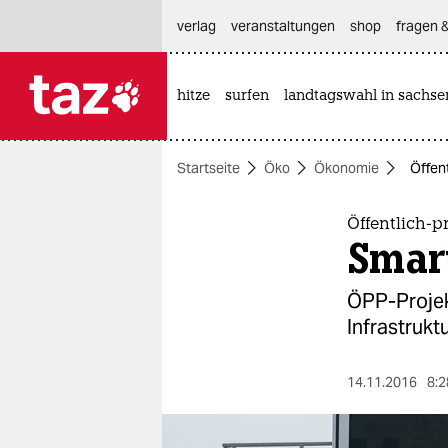
hautnavigation anspringen
hauptinhalt anspringen
footer anspringen
verlag
veranstaltungen
shop
fragen &
hitze
surfen
landtagswahl in sachse

taz zahl ich
taz zahl ich
Startseite
Öko
Ökonomie
Öffen
themen
politik
Öffentlich-p
Smart
öko
ÖPP-Projekt
gesellschaft
Infrastrukt
kultur
14.11.2016
8:2
sport