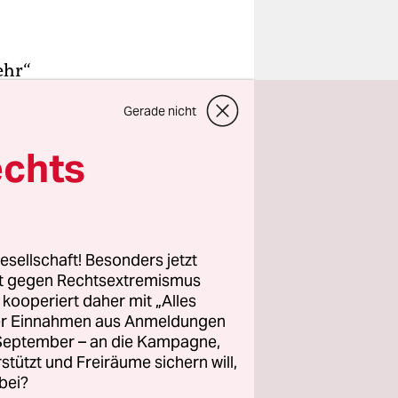
ehr“
nder von
Gerade nicht
ten
echts
 des
Luxemburg-
esellschaft! Besonders jetzt
5 – eine
rt gegen Rechtsextremismus
z kooperiert daher mit „Alles
taxiert.
ller Einnahmen aus Anmeldungen
iarden, für
. September – an die Kampagne,
 werden
rstützt und Freiräume sichern will,
bei?