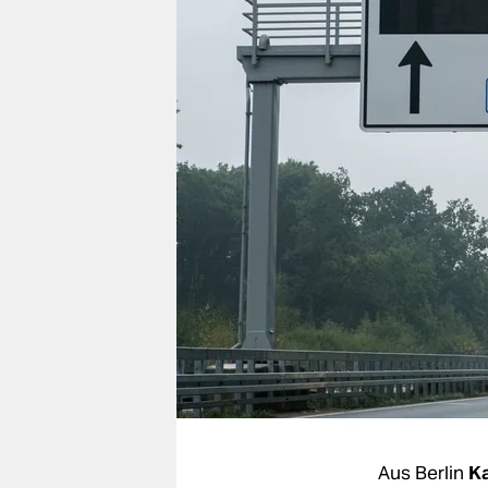
berlin
nord
wahrheit
verlag
verlag
veranstaltungen
shop
fragen & hilfe
unterstützen
abo
genossenschaft
Aus Berlin
Ka