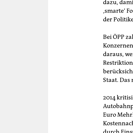
dazu, dami
‚smarte‘ F
der Politi
Bei ÖPP za
Konzernen 
daraus, we
Restriktio
berücksicht
Staat. Das
2014 kriti
Autobahnpr
Euro Mehrk
Kostennach
durch Eins