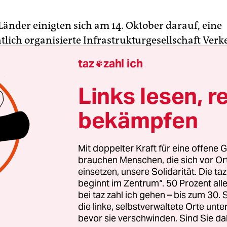
änder einigten sich am 14. Oktober darauf, eine
tlich organisierte Infrastrukturgesellschaft Verk
n, wie es im Beschluss heißt. Carl Waßmuth, Grü
taz
zahl ich

 in BürgerInnenhand und einer der sachkundigs
on ÖPP-Vorhaben, informierte daraufhin die
Links lesen, r
äsidenten in einem
offenen Brief
über die Folgen
bekämpfen
s.
 2016 hatte er in einer
Studie für Verdi und die 
Mit doppelter Kraft für eine offene G
df)
die Kosten der Autobahnprivatisierung bis 204
brauchen Menschen, die sich vor O
einsetzen, unsere Solidarität. Die ta
tspanne bei ÖPP – auf bis zu 300 Milliarden Euro 
beginnt im Zentrum“. 50 Prozent a
rursachen die Investitionen Kosten von 162 Mill
bei taz zahl ich gehen – bis zum 30
nzerhaltung müssen 114 Milliarden aufgebracht
die linke, selbstverwaltete Orte unte
chholbedarf für die jahrelang unterbliebene
bevor sie verschwinden. Sind Sie da