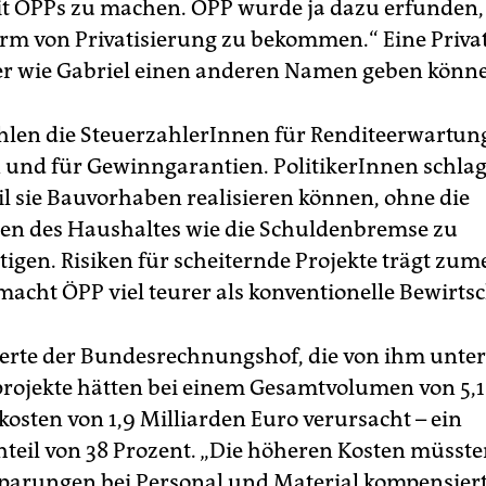
t ÖPPs zu machen. ÖPP wurde ja dazu erfunden,
orm von Privatisierung zu bekommen.“ Eine Privat
ker wie Gabriel einen anderen Namen geben könn
hlen die SteuerzahlerInnen für Renditeerwartun
und für Gewinngarantien. PolitikerInnen schlag
il sie Bauvorhaben realisieren können, ohne die
nen des Haushaltes wie die Schuldenbremse zu
igen. Risiken für scheiternde Projekte trägt zume
 macht ÖPP viel teurer als konventionelle Bewirts
sierte der Bundesrechnungshof, die von ihm unte
ojekte hätten bei einem Gesamtvolumen von 5,1
osten von 1,9 Milliarden Euro verursacht – ein
teil von 38 Prozent. „Die höheren Kosten müsst
parungen bei Personal und Material kompensiert