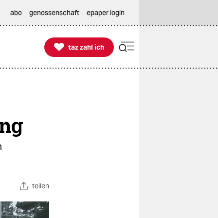
abo
genossenschaft
epaper login

taz zahl ich
taz zahl ich
ung
n
teilen