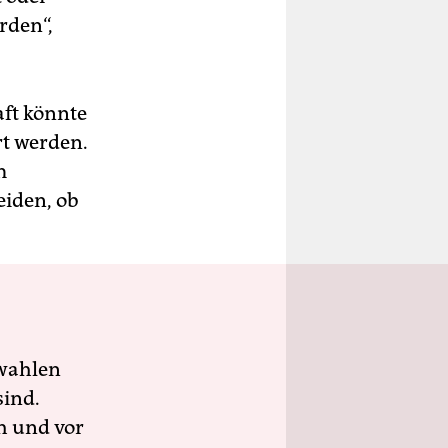
rden“,
aft könnte
rt werden.
m
eiden, ob
wahlen
sind.
h und vor