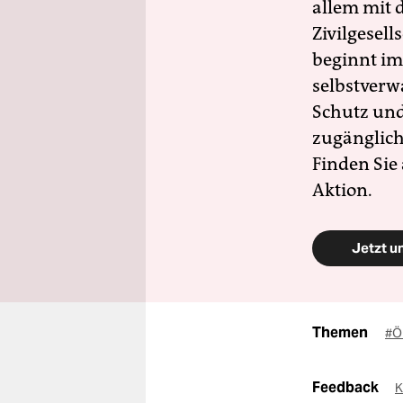
allem mit d
Zivilgesell
beginnt im
selbstverw
Schutz und 
zugänglich
Finden Sie
Aktion.
Jetzt u
Themen
#Ö
Feedback
K