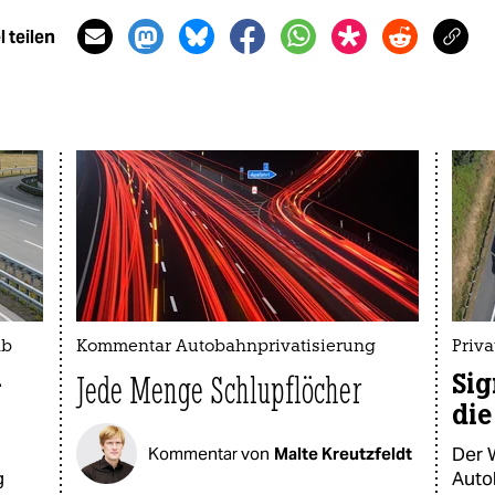
 teilen
ab
Kommentar Autobahnprivatisierung
Priv
-
Sig
Jede Menge Schlupflöcher
die
Der 
Kommentar von
Malte Kreutzfeldt
g
Auto