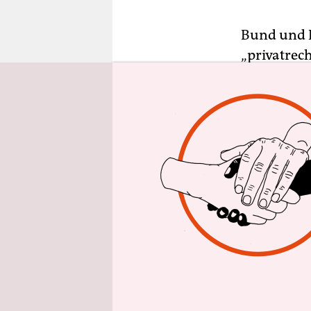
epaper login
Bund und L
„privatrech
einzusetze
Gemeingut
Kritiker v
Ministerpr
Beschlusse
Im Februar
Stiftung (p
gängige Zei
Demnach ve
die Substa
und der Na