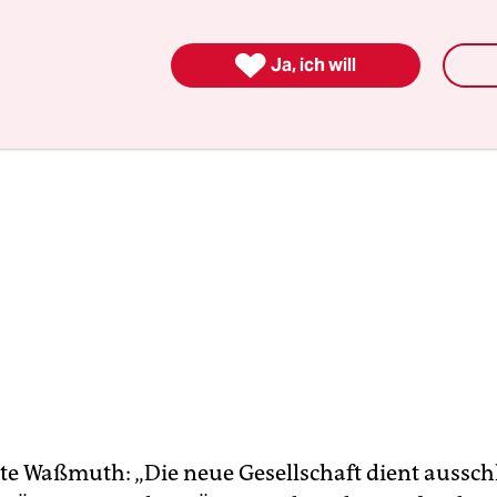
haltungsinvestitionen verschlingt 23,4 Milliarde

Ja, ich will
gte Waßmuth: „Die neue Gesellschaft dient aussch