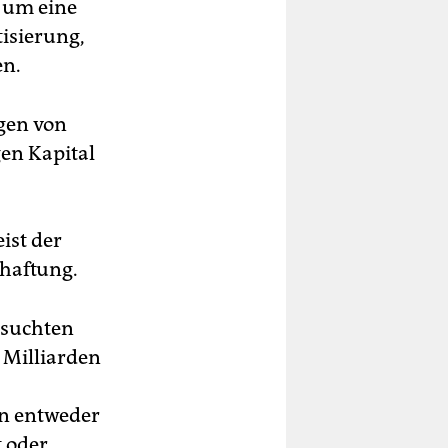
 um eine
isierung,
en.
gen von
en Kapital
ist der
chaftung.
rsuchten
 Milliarden
en entweder
 oder