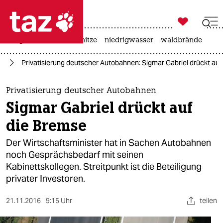

taz zahl ich
krieg in der ukraine
hitze
niedrigwasser
waldbrände

taz zahl ich
hr
Privatisierung deutscher Autobahnen: Sigmar Gabriel drückt au
taz zahl ich
themen
Privatisierung deutscher Autobahnen
Sigmar Gabriel drückt auf
politik
die Bremse
öko
Der Wirtschaftsminister hat in Sachen Autobahnen
noch Gesprächsbedarf mit seinen
gesellschaft
Kabinettskollegen. Streitpunkt ist die Beteiligung
privater Investoren.
kultur
sport
21.11.2016
9:15 Uhr
teilen