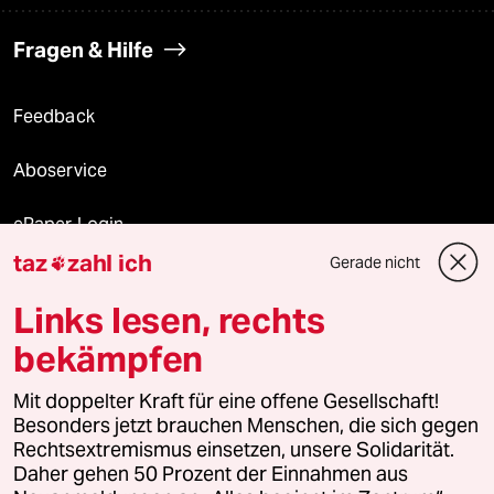
Fragen & Hilfe
Feedback
Aboservice
ePaper Login
taz
zahl ich
Gerade nicht

Downloads für Abonnierende
Links lesen, rechts
bekämpfen
© 2026 taz Verlags und Vertriebs GmbH
Mit doppelter Kraft für eine offene Gesellschaft!
Alle Rechte vorbehalten. Bei rechtlichen Fragen oder für Genehmigungen
wenden Sie sich bitte an
lizenzen@taz.de
Besonders jetzt brauchen Menschen, die sich gegen
Rechtsextremismus einsetzen, unsere Solidarität.
Daher gehen 50 Prozent der Einnahmen aus
Feedback
Redaktionsstatut
Kommune-Richtlinien
KI-