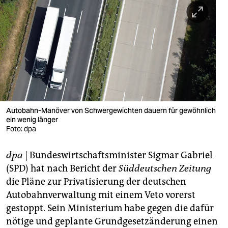
berlin
nord
wahrheit
verlag
verlag
veranstaltungen
Autobahn-Manöver von Schwergewichten dauern für gewöhnlich
ein wenig länger
shop
Foto: dpa
fragen & hilfe
dpa
| Bundeswirtschaftsminister Sigmar Gabriel
(SPD) hat nach Bericht der
Süddeutschen Zeitung
unterstützen
die Pläne zur Privatisierung der deutschen
abo
Autobahnverwaltung mit einem Veto vorerst
gestoppt. Sein Ministerium habe gegen die dafür
genossenschaft
nötige und geplante Grundgesetzänderung einen