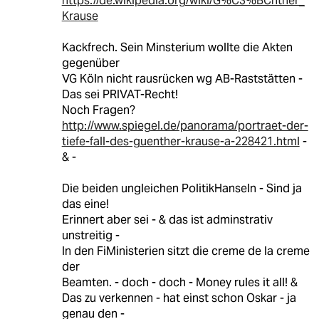
https://de.wikipedia.org/wiki/G%C3%BCnther_
Krause
Kackfrech. Sein Minsterium wollte die Akten
gegenüber
VG Köln nicht rausrücken wg AB-Raststätten -
Das sei PRIVAT-Recht!
Noch Fragen?
http://www.spiegel.de/panorama/portraet-der-
tiefe-fall-des-guenther-krause-a-228421.html
-
& -
Die beiden ungleichen PolitikHanseln - Sind ja
das eine!
Erinnert aber sei - & das ist adminstrativ
unstreitig -
In den FiMinisterien sitzt die creme de la creme
der
Beamten. - doch - doch - Money rules it all! &
Das zu verkennen - hat einst schon Oskar - ja
genau den -