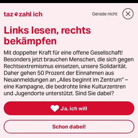
Le Monde diplomatique
taz
zahl ich
Gerade nicht

taz Archiv
Links lesen, rechts
bekämpfen
Mit doppelter Kraft für eine offene Gesellschaft!
Mehr taz Angebote
Besonders jetzt brauchen Menschen, die sich gegen
Rechtsextremismus einsetzen, unsere Solidarität.
Daher gehen 50 Prozent der Einnahmen aus
Reisen
Neuanmeldungen an „Alles beginnt im Zentrum“ –
eine Kampagne, die bedrohte linke Kulturzentren
Kantine
und Jugendorte unterstützt. Sind Sie dabei?
Shop

Ja, ich will
Anzeigen
Schon dabei!