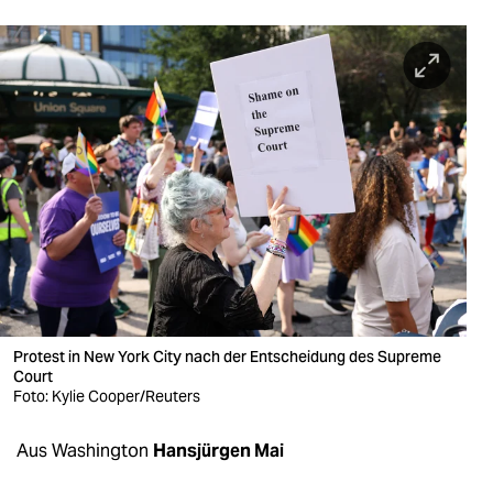
berlin
nord
wahrheit
verlag
verlag
veranstaltungen
shop
fragen & hilfe
Protest in New York City nach der Entscheidung des Supreme
unterstützen
Court
Foto: Kylie Cooper/Reuters
abo
Aus Washington
Hansjürgen Mai
genossenschaft