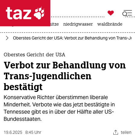

taz zahl ich
krieg in der ukraine
hitze
niedrigwasser
waldbrände

taz zahl ich
IA
Oberstes Gericht der USA: Verbot zur Behandlung von Trans-Jug
taz zahl ich
themen
Oberstes Gericht der USA
Verbot zur Behandlung von
politik
Trans-Jugendlichen
öko
bestätigt
gesellschaft
Konservative Richter überstimmen liberale
Minderheit. Verbote wie das jetzt bestätigte in
kultur
Tennessee gibt es in über der Hälfte aller US-
Bundesstaaten.
sport
19.6.2025
8:45 Uhr
teilen