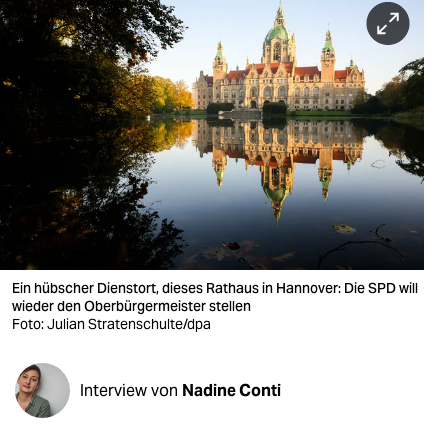
berlin
nord
wahrheit
verlag
verlag
veranstaltungen
shop
Ein hübscher Dienstort, dieses Rathaus in Hannover: Die SPD will
fragen & hilfe
wieder den Oberbürgermeister stellen
Foto: Julian Stratenschulte/dpa
unterstützen
abo
Interview von
Nadine Conti
genossenschaft