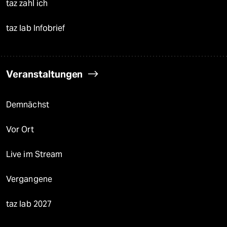
taz zahl ich
taz lab Infobrief
Veranstaltungen
Demnächst
Vor Ort
Live im Stream
Vergangene
taz lab 2027