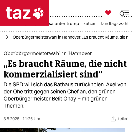

taz zahl ich
hitze
bergsteigen
usa unter trump
katzen
landtagswahl i

taz zahl ich
rd
Oberbürgermeisterwahl in Hannover: „Es braucht Räume, die nich
taz zahl ich
themen
Oberbürgermeisterwahl in Hannover
„Es braucht Räume, die nicht
politik
kommerzialisiert sind“
öko
Die SPD will sich das Rathaus zurückholen. Axel von
der Ohe tritt gegen seinen Chef an, den grünen
gesellschaft
Oberbürgermeister Belit Onay – mit grünen
Themen.
kultur
sport
3.8.2025
11:26 Uhr
teilen