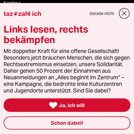
Kantine
taz
zahl ich
Gerade nicht

Shop
Links lesen, rechts
Anzeigen
bekämpfen
Mit doppelter Kraft für eine offene Gesellschaft!
Besonders jetzt brauchen Menschen, die sich gegen
Fragen & Hilfe
Rechtsextremismus einsetzen, unsere Solidarität.
Daher gehen 50 Prozent der Einnahmen aus
Neuanmeldungen an „Alles beginnt im Zentrum“ –
Feedback
eine Kampagne, die bedrohte linke Kulturzentren
und Jugendorte unterstützt. Sind Sie dabei?
Aboservice

Ja, ich will
ePaper Login
Downloads für Abonnierende
Schon dabei!