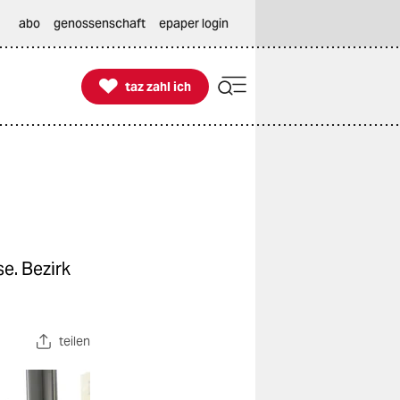
abo
genossenschaft
epaper login

taz zahl ich
taz zahl ich
e. Bezirk
teilen