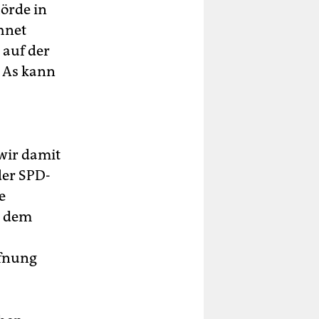
hörde in
hnet
 auf der
z As kann
wir damit
der SPD-
e
n dem
ffnung