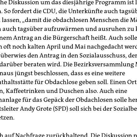
sche Diskussion um das diesjährige Programm ist 
. So fordert die CDU, die Unterkünfte auch tagsü
u lassen, „damit die obdachlosen Menschen die M
h auch tagsüber aufzuwärmen und ausruhen zu 
inem Antrag an die Bürgerschaft heißt. Auch soll
 oft noch kalten April und Mai nachgedacht wer
überwies den Antrag in den Sozialausschuss, de
arüber beraten wird. Die Bezirksversammlung M
naus jüngst beschlossen, dass es eine weitere
thaltsstätte für Obdachlose geben soll. Einen Or
 Kaffeetrinken und Duschen also. Auch eine
hanlage für das Gepäck der Obdachlosen solle her
leiter Andy Grote (SPD) soll sich bei der Sozial
etzen.
ich auf Nachfrage zurückhaltend. Die Diskussion 