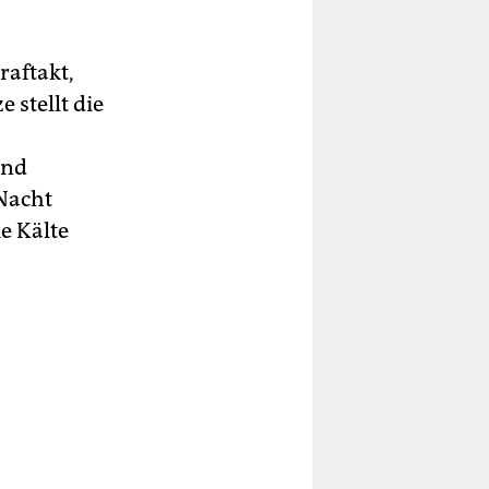
aftakt,
 stellt die
und
Nacht
e Kälte