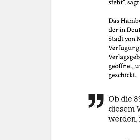
steht“, sa
Das Hambu
der in Deut
Stadt von 
Verfügung,
Verlagsgeb
geöffnet, 
geschickt.
Ob die 8

diesem W
werden, i