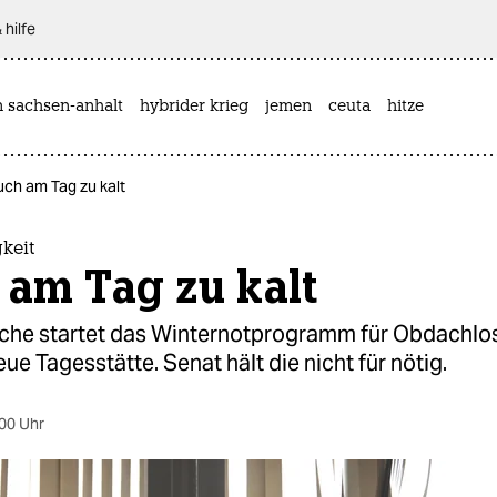
 hilfe
n sachsen-anhalt
hybrider krieg
jemen
ceuta
hitze
uch am Tag zu kalt
keit
 am Tag zu kalt
oche startet das Winternotprogramm für Obdachlos
eue Tagesstätte. Senat hält die nicht für nötig.
00 Uhr