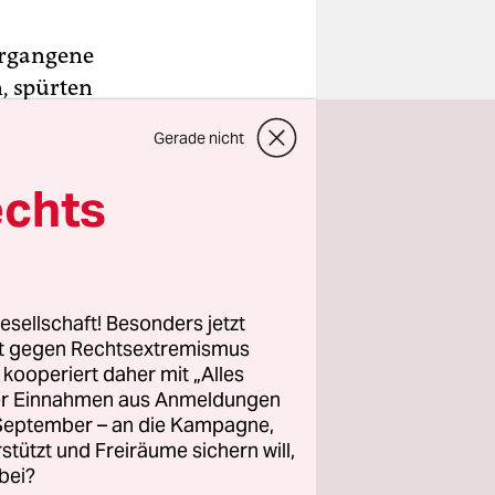
ergangene
, spürten
t. Unter
Gerade nicht
Obdachlose
echts
er.
vom
gramms“,
esellschaft! Besonders jetzt
. Auch das
rt gegen Rechtsextremismus
z kooperiert daher mit „Alles
ch der
ller Einnahmen aus Anmeldungen
. September – an die Kampagne,
rstützt und Freiräume sichern will,
bei?