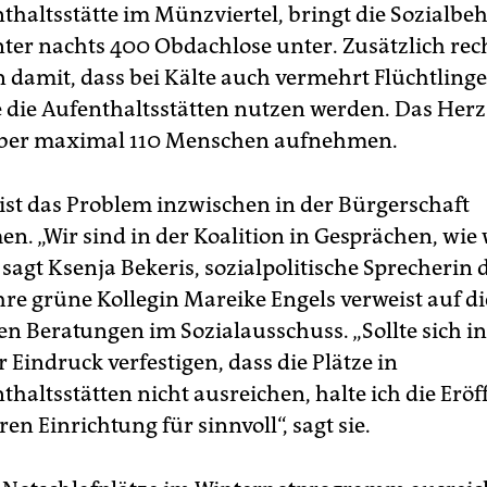
thaltsstätte im Münzviertel, bringt die Sozialbe
ter nachts 400 Obdachlose unter. Zusätzlich rec
damit, dass bei Kälte auch vermehrt Flüchtlinge
 die Aufenthaltsstätten nutzen werden. Das Her
aber maximal 110 Menschen aufnehmen.
st das Problem inzwischen in der Bürgerschaft
. „Wir sind in der Koalition in Gesprächen, wie 
sagt Ksenja Bekeris, sozialpolitische Sprecherin 
hre grüne Kollegin Mareike Engels verweist auf di
n Beratungen im Sozialausschuss. „Sollte sich i
 Eindruck verfestigen, dass die Plätze in
thaltsstätten nicht ausreichen, halte ich die Erö
ren Einrichtung für sinnvoll“, sagt sie.