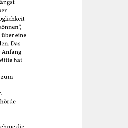
längst
ber
öglichkeit
können“,
e über eine
den. Das
r Anfang
itte hat
t zum
.
behörde
nehme die