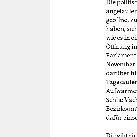
Die politi
angelaufen
geöffnet z
haben, sic
wie es in e
Öffnung im
Parlament 
November d
darüber hi
Tagesaufen
Aufwärmen,
Schließfac
Bezirksamts
dafür eins
Die gibt s