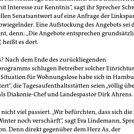
t Interesse zur Kenntnis“, sagt ihr Sprecher Schw
llen Senatsantwort auf eine Anfrage der Linkspar
bwiegelnder. Eine Aufstockung des Angebots sei d
ant, denn: „Die Angebote entsprechen grundsätzli
 heißt es dort.
s? Nach dem Ende des zurückliegenden
rogramms schlugen Betreiber solcher Einricht
 Situation für Wohnungslose habe sich in Hambu
ert“, die Tagesaufenthaltsstätten seien „völlig übe
ls Diakonie-Chef und Landespastor Dirk Ahrens.
 nicht viel passiert. „Wir befürchten, dass sich die
Winter noch verschärft“, sagt Eva Lindemann, Spr
on. Denn direkt gegenüber dem Herz As, der