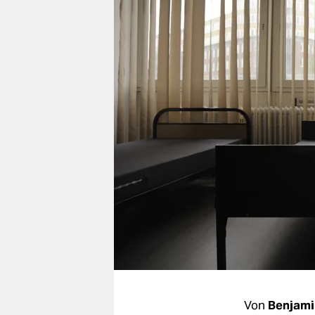
berlin
nord
wahrheit
verlag
verlag
veranstaltungen
shop
fragen & hilfe
unterstützen
abo
genossenschaft
Von
Benjami