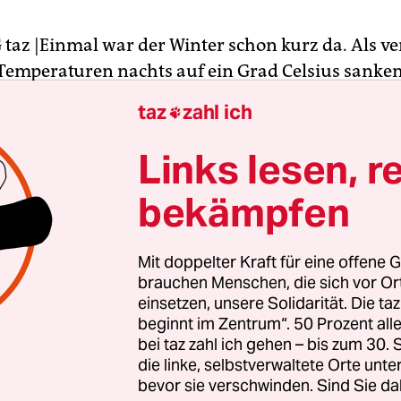
z |Einmal war der Winter schon kurz da. Als v
Temperaturen nachts auf ein Grad Celsius sanken
erst die geschätzt 2.000 Obdachlosen in der Stad
taz
zahl ich

bt es keine Heizungen. Die Linksfraktion in der
ft forderte daher, das Winternotprogramm für 
Links lesen, r
öffnen – und nicht erst wie geplant zum 1. Novemb
bekämpfen
ge der Obdachlosen verschärft sich unabhängig 
nd der eingeplanten Öffnung des Winternotpro
Mit doppelter Kraft für eine offene G
Bürgerschaftsfraktionsvorsitzende Cansu Özdemir
brauchen Menschen, die sich vor O
einsetzen, unsere Solidarität. Die ta
agazin
Hinz&Kunzt
und die Diakonie schlossen si
beginnt im Zentrum“. 50 Prozent a
an.
bei taz zahl ich gehen – bis zum 30
die linke, selbstverwaltete Orte unte
bevor sie verschwinden. Sind Sie da