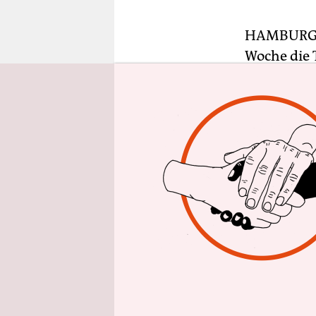
epaper login
HAMBURG ta
Woche die 
das zualler
Brücken gi
Bürgerscha
sofort zu 
„Die Notla
Kalender u
sagte die 
Straßenm
Forderung 