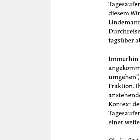
Tagesaufen
diesem Win
Lindemann 
Durchreise
tagsüber 
Immerhin i
angekommen
umgehen“, 
Fraktion. I
anstehende
Kontext der
Tagesaufen
einer weite