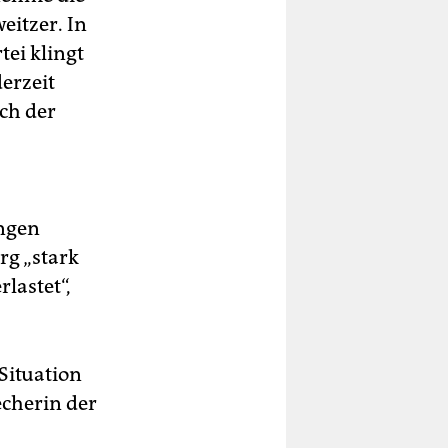
eitzer. In
tei klingt
erzeit
ch der
ungen
rg „stark
rlastet“,
 Situation
echerin der