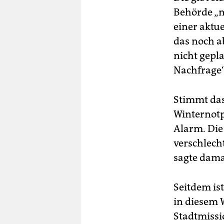
Behörde „mi
einer aktue
das noch a
nicht gepl
Nachfrage“,
Stimmt da
Winternotp
Alarm. Die
verschlecht
sagte dama
Seitdem ist
in diesem 
Stadtmissi