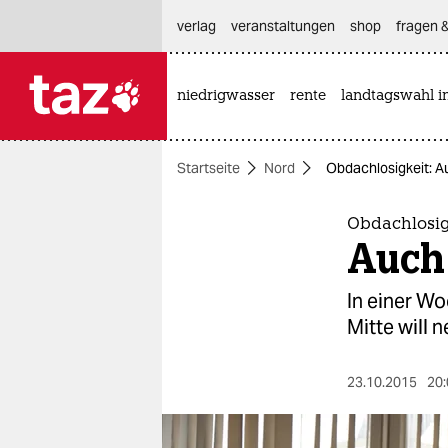
hautnavigation anspringen
hauptinhalt anspringen
footer anspringen
verlag
veranstaltungen
shop
fragen &
niedrigwasser
rente
landtagswahl i

taz zahl ich
taz zahl ich
Startseite
Nord
Obdachlosigkeit: A
themen
politik
Obdachlosig
Auch
öko
In einer W
gesellschaft
Mitte will n
kultur
23.10.2015
20:
sport