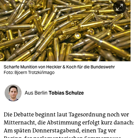
berlin
nord
wahrheit
verlag
verlag
veranstaltungen
Scharfe Munition von Heckler & Koch für die Bundeswehr
Foto: Bjoern Trotzki/imago
shop
fragen & hilfe
Aus Berlin
Tobias Schulze
unterstützen
Die Debatte beginnt laut Tagesordnung noch vor
abo
Mitternacht, die Abstimmung erfolgt kurz danach:
genossenschaft
Am späten Donnerstagabend, einen Tag vor