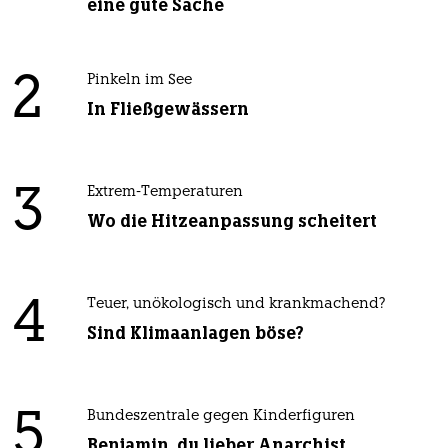
eine gute Sache
2
Pinkeln im See
In Fließgewässern
3
Extrem-Temperaturen
Wo die Hitzeanpassung scheitert
4
Teuer, unökologisch und krankmachend?
Sind Klimaanlagen böse?
5
Bundeszentrale gegen Kinderfiguren
Benjamin, du lieber Anarchist