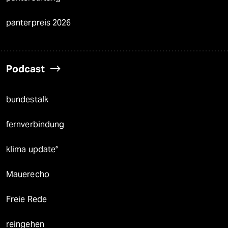
panterpreis 2026
Podcast
bundestalk
fernverbindung
klima update°
Mauerecho
Freie Rede
reingehen