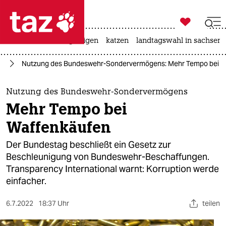

taz zahl ich
ceuta
hitze
bergsteigen
katzen
landtagswahl in sachsen-

taz zahl ich
hr
Nutzung des Bundeswehr-Sondervermögens: Mehr Tempo bei W
taz zahl ich
themen
Nutzung des Bundeswehr-Sondervermögens
Mehr Tempo bei
politik
Waffenkäufen
öko
Der Bundestag beschließt ein Gesetz zur
Beschleunigung von Bundeswehr-Beschaffungen.
gesellschaft
Transparency International warnt: Korruption werde
einfacher.
kultur
sport
6.7.2022
18:37 Uhr
teilen