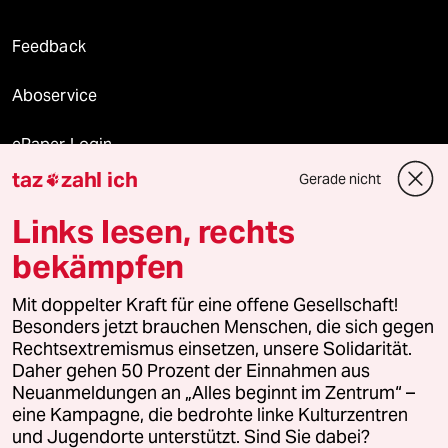
Feedback
Aboservice
ePaper Login
taz
zahl ich
Gerade nicht

Downloads für Abonnierende
Links lesen, rechts
bekämpfen
© 2026 taz Verlags und Vertriebs GmbH
Mit doppelter Kraft für eine offene Gesellschaft!
Alle Rechte vorbehalten. Bei rechtlichen Fragen oder für Genehmigungen
wenden Sie sich bitte an
lizenzen@taz.de
Besonders jetzt brauchen Menschen, die sich gegen
Rechtsextremismus einsetzen, unsere Solidarität.
Daher gehen 50 Prozent der Einnahmen aus
Feedback
Redaktionsstatut
Kommune-Richtlinien
KI-
Neuanmeldungen an „Alles beginnt im Zentrum“ –
eine Kampagne, die bedrohte linke Kulturzentren
Leitlinie
Informant
Datenschutz
Impressum
AGB
und Jugendorte unterstützt. Sind Sie dabei?