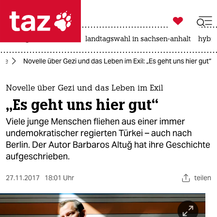

taz zahl ich
niedrigwasser
rente
landtagswahl in sachsen-anhalt
hybri

taz zahl ich
kte
Novelle über Gezi und das Leben im Exil: „Es geht uns hier gut“
taz zahl ich
themen
Novelle über Gezi und das Leben im Exil
„Es geht uns hier gut“
politik
Viele junge Menschen fliehen aus einer immer
öko
undemokratischer regierten Türkei – auch nach
Berlin. Der Autor Barbaros Altuğ hat ihre Geschichte
gesellschaft
aufgeschrieben.
kultur
27.11.2017
18:01 Uhr
teilen
sport