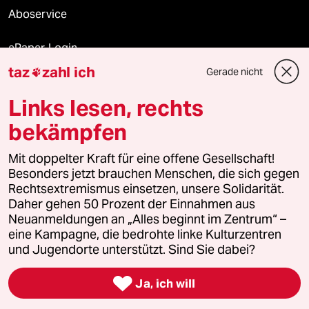
Aboservice
ePaper Login
taz
zahl ich
Gerade nicht

Downloads für Abonnierende
Links lesen, rechts
bekämpfen
© 2026 taz Verlags und Vertriebs GmbH
Mit doppelter Kraft für eine offene Gesellschaft!
Alle Rechte vorbehalten. Bei rechtlichen Fragen oder für Genehmigungen
wenden Sie sich bitte an
lizenzen@taz.de
Besonders jetzt brauchen Menschen, die sich gegen
Rechtsextremismus einsetzen, unsere Solidarität.
Daher gehen 50 Prozent der Einnahmen aus
Feedback
Redaktionsstatut
Kommune-Richtlinien
KI-
Neuanmeldungen an „Alles beginnt im Zentrum“ –
eine Kampagne, die bedrohte linke Kulturzentren
Leitlinie
Informant
Datenschutz
Impressum
AGB
und Jugendorte unterstützt. Sind Sie dabei?
Seitenwende
Einwilligungen widerrufen (Ads)

Ja, ich will