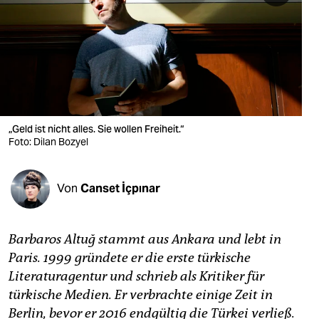
berlin
nord
wahrheit
verlag
verlag
„Geld ist nicht alles. Sie wollen Freiheit.“
Foto: Dilan Bozyel
veranstaltungen
shop
Von
Canset İçpınar
fragen & hilfe
unterstützen
Barbaros Altuğ stammt aus Ankara und lebt in
Paris. 1999 gründete er die erste türkische
abo
Literaturagentur und schrieb als Kritiker für
türkische Medien. Er verbrachte einige Zeit in
genossenschaft
Berlin, bevor er 2016 endgültig die Türkei verließ.