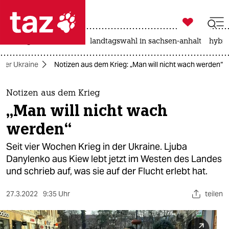

taz zahl ich
niedrigwasser
rente
landtagswahl in sachsen-anhalt
hybri

taz zahl ich
n der Ukraine
Notizen aus dem Krieg: „Man will nicht wach werden“
taz zahl ich
themen
Notizen aus dem Krieg
„Man will nicht wach
politik
werden“
öko
Seit vier Wochen Krieg in der Ukraine. Ljuba
Danylenko aus Kiew lebt jetzt im Westen des Landes
gesellschaft
und schrieb auf, was sie auf der Flucht erlebt hat.
kultur
27.3.2022
9:35 Uhr
teilen
sport