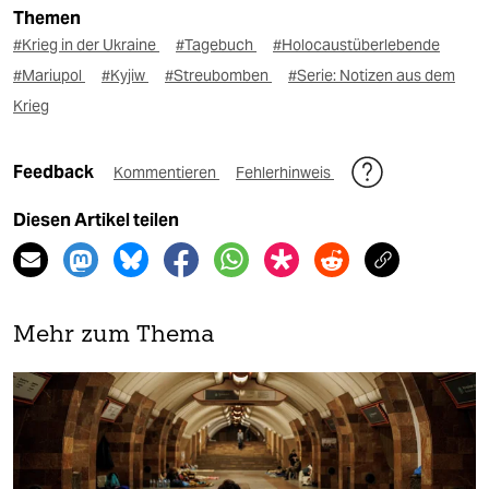
Themen
#Krieg in der Ukraine
#Tagebuch
#Holocaustüberlebende
#Mariupol
#Kyjiw
#Streubomben
#Serie: Notizen aus dem
Krieg
Feedback
Kommentieren
Fehlerhinweis
Diesen Artikel teilen
Mehr zum Thema