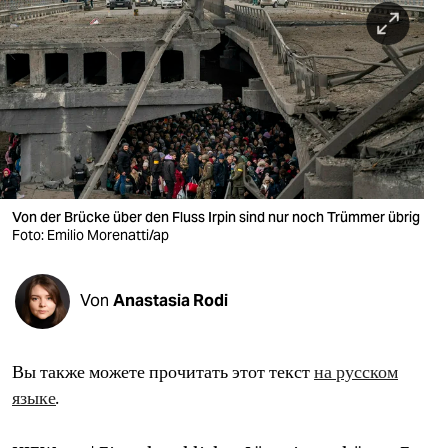
berlin
nord
wahrheit
verlag
verlag
veranstaltungen
Von der Brücke über den Fluss Irpin sind nur noch Trümmer übrig
Foto: Emilio Morenatti/ap
shop
fragen & hilfe
Von
Anastasia Rodi
unterstützen
Вы также можете прочитать этот текст
на русском
abo
языке
.
genossenschaft