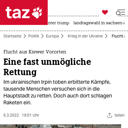

taz zahl ich
nahost-konflikt
usa unter trump
landtagswahl in sachsen-an

taz zahl ich
Startseite
Politik
Europa
Krieg in der Ukraine
Flucht a
taz zahl ich
themen
Flucht aus Kiewer Vororten
Eine fast unmögliche
politik
Rettung
öko
Im ukrainischen Irpin toben erbitterte Kämpfe,
tausende Menschen versuchen sich in die
gesellschaft
Hauptstadt zu retten. Doch auch dort schlagen
Raketen ein.
kultur
sport
6.3.2022
19:01 Uhr
teilen