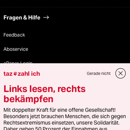
Fragen & Hilfe
Feedback
Aboservice
ePaper Login
taz
zahl ich
Gerade nicht

Downloads für Abonnierende
Links lesen, rechts
bekämpfen
© 2026 taz Verlags und Vertriebs GmbH
Mit doppelter Kraft für eine offene Gesellschaft!
Alle Rechte vorbehalten. Bei rechtlichen Fragen oder für Genehmigungen
wenden Sie sich bitte an
lizenzen@taz.de
Besonders jetzt brauchen Menschen, die sich gegen
Rechtsextremismus einsetzen, unsere Solidarität.
Daher gehen 50 Prozent der Einnahmen aus