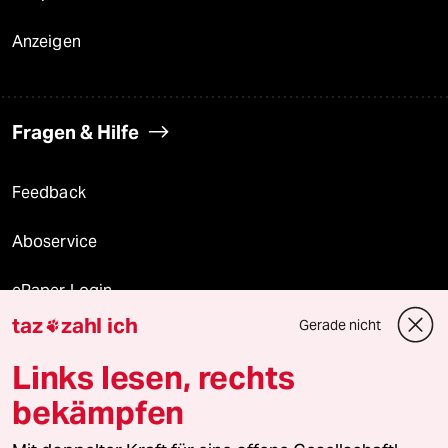
Anzeigen
Fragen & Hilfe
Feedback
Aboservice
ePaper Login
taz
zahl ich
Gerade nicht

Downloads für Abonnierende
Links lesen, rechts
bekämpfen
© 2026 taz Verlags und Vertriebs GmbH