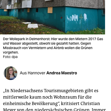
berlin
nord
wahrheit
verlag
Der Wollepark in Delmenhorst: Hier wurde den Mietern 2017 Gas
und Wasser abgestellt, obwohl sie gezahlt hatten. Gegen
verlag
Missbrauch von Vermietern und Airbnb wollen die Grünen
vorgehen.
veranstaltungen
Foto: dpa
shop
fragen & hilfe
Aus Hannover
Andrea Maestro
unterstützen
„In Niedersachsens Tourismusgebieten gibt es
abo
mittlerweile kaum noch Wohnraum für die
genossenschaft
einheimische Bevölkerung“, kritisiert Christian
Meyer von den niedersächsischen Grünen. Immer