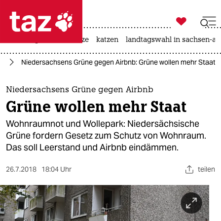

taz zahl ich
iran-krieg
ceuta
hitze
katzen
landtagswahl in sachsen-an

taz zahl ich
rd
Niedersachsens Grüne gegen Airbnb: Grüne wollen mehr Staat
taz zahl ich
themen
Niedersachsens Grüne gegen Airbnb
Grüne wollen mehr Staat
politik
Wohnraumnot und Wollepark: Niedersächsische
öko
Grüne fordern Gesetz zum Schutz von Wohnraum.
Das soll Leerstand und Airbnb eindämmen.
gesellschaft
26.7.2018
18:04 Uhr
teilen
kultur
sport