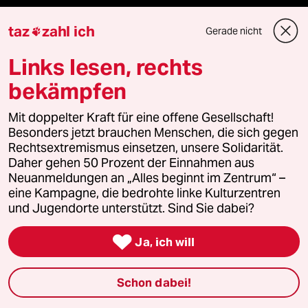
taz
zahl ich
Gerade nicht

Veranstaltungen
Links lesen, rechts
Demnächst
bekämpfen
Vor Ort
Mit doppelter Kraft für eine offene Gesellschaft!
Besonders jetzt brauchen Menschen, die sich gegen
Live im Stream
Rechtsextremismus einsetzen, unsere Solidarität.
Daher gehen 50 Prozent der Einnahmen aus
Neuanmeldungen an „Alles beginnt im Zentrum“ –
Vergangene
eine Kampagne, die bedrohte linke Kulturzentren
und Jugendorte unterstützt. Sind Sie dabei?
taz lab 2027

Ja, ich will
Mehr taz Lesestoff
Schon dabei!