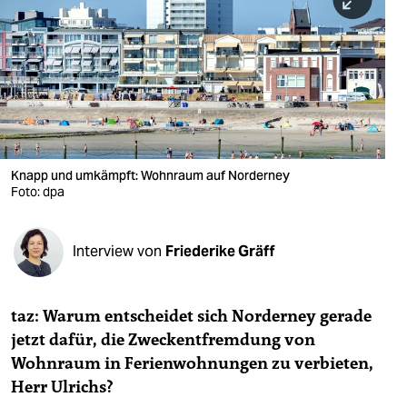
berlin
nord
wahrheit
verlag
verlag
Knapp und umkämpft: Wohnraum auf Norderney
Foto: dpa
veranstaltungen
shop
Interview von
Friederike Gräff
fragen & hilfe
unterstützen
taz: Warum entscheidet sich Norderney gerade
jetzt dafür, die Zweckentfremdung von
abo
Wohnraum in Ferienwohnungen zu verbieten,
genossenschaft
Herr Ulrichs?