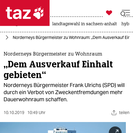

taz zahl ich
niedrigwasser
rente
landtagswahl in sachsen-anhalt
hybri

taz zahl ich
rd
Norderneys Bürgermeister zu Wohnraum: „Dem Ausverkauf Einha
taz zahl ich
themen
Norderneys Bürgermeister zu Wohnraum
„Dem Ausverkauf Einhalt
politik
gebieten“
öko
Norderneys Bürgermeister Frank Ulrichs (SPD) will
durch ein Verbot von Zweckentfremdungen mehr
gesellschaft
Dauerwohnraum schaffen.
kultur
10.10.2019
10:49 Uhr
teilen
sport