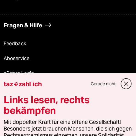
Fragen & Hilfe
Feedback
Aboservice
ePaper Login
taz
zahl ich
Gerade nicht

Downloads für Abonnierende
Links lesen, rechts
bekämpfen
© 2026 taz Verlags und Vertriebs GmbH
Alle Rechte vorbehalten. Bei rechtlichen Fragen oder für Genehmigungen
Mit doppelter Kraft für eine offene Gesellschaft!
wenden Sie sich bitte an
lizenzen@taz.de
Besonders jetzt brauchen Menschen, die sich gegen
Rechtsextremismus einsetzen, unsere Solidarität.