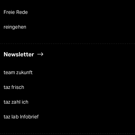
Freie Rede
reingehen
Newsletter
team zukunft
taz frisch
taz zahl ich
taz lab Infobrief