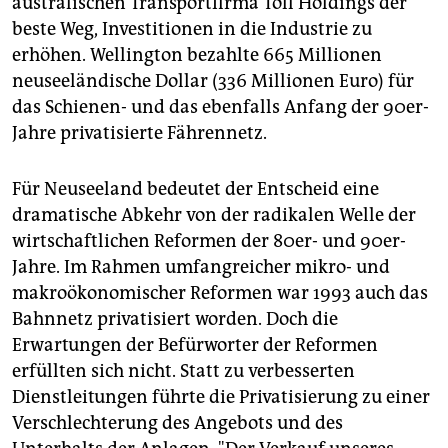
australischen Transportfirma Toll Holdings der
epaper login
beste Weg, Investitionen in die Industrie zu
erhöhen. Wellington bezahlte 665 Millionen
neuseeländische Dollar (336 Millionen Euro) für
das Schienen- und das ebenfalls Anfang der 90er-
Jahre privatisierte Fährennetz.
Für Neuseeland bedeutet der Entscheid eine
dramatische Abkehr von der radikalen Welle der
wirtschaftlichen Reformen der 80er- und 90er-
Jahre. Im Rahmen umfangreicher mikro- und
makroökonomischer Reformen war 1993 auch das
Bahnnetz privatisiert worden. Doch die
Erwartungen der Befürworter der Reformen
erfüllten sich nicht. Statt zu verbesserten
Dienstleitungen führte die Privatisierung zu einer
Verschlechterung des Angebots und des