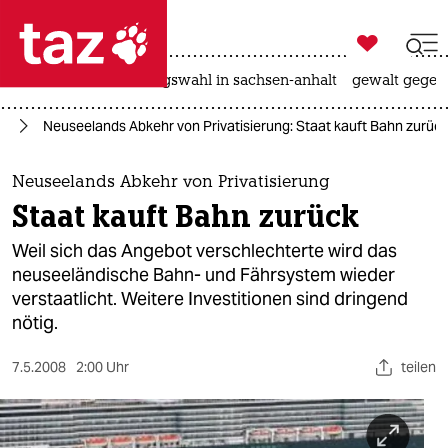

taz zahl ich
hitze
surfen
landtagswahl in sachsen-anhalt
gewalt gegen

taz zahl ich
en
Neuseelands Abkehr von Privatisierung: Staat kauft Bahn zurüc
taz zahl ich
themen
Neuseelands Abkehr von Privatisierung
Staat kauft Bahn zurück
politik
Weil sich das Angebot verschlechterte wird das
öko
neuseeländische Bahn- und Fährsystem wieder
verstaatlicht. Weitere Investitionen sind dringend
gesellschaft
nötig.
kultur
7.5.2008
2:00 Uhr
teilen
sport