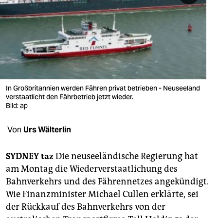
berlin
nord
wahrheit
verlag
verlag
In Großbritannien werden Fähren privat betrieben - Neuseeland
verstaatlicht den Fährbetrieb jetzt wieder.
veranstaltungen
Bild: ap
shop
Von
Urs Wälterlin
fragen & hilfe
SYDNEY
taz
Die neuseeländische Regierung hat
unterstützen
am Montag die Wiederverstaatlichung des
Bahnverkehrs und des Fährennetzes angekündigt.
abo
Wie Finanzminister Michael Cullen erklärte, sei
genossenschaft
der Rückkauf des Bahnverkehrs von der