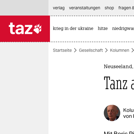
hautnavigation anspringen
hauptinhalt anspringen
footer anspringen
verlag
veranstaltungen
shop
fragen &
krieg in der ukraine
hitze
niedrigwa

taz zahl ich
taz zahl ich
Startseite
Gesellschaft
Kolumnen
themen
politik
Neuseeland, 
Tanz 
öko
gesellschaft
kultur
Kol
von
sport