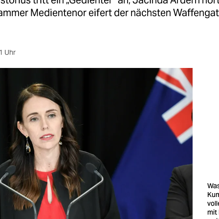
storius tritt ein „Gedienter“ an, Jacinda Ardern hört
rammer Medientenor eifert der nächsten Waffenga
1 Uhr
Was
Kum
vol
mit