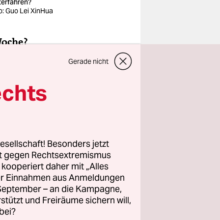
terfahren?
o: Guo Lei XinHua
Woche?
Gerade nicht
echts
erlagen.
esellschaft! Besonders jetzt
rt gegen Rechtsextremismus
z kooperiert daher mit „Alles
ller Einnahmen aus Anmeldungen
. September – an die Kampagne,
rstützt und Freiräume sichern will,
bei?