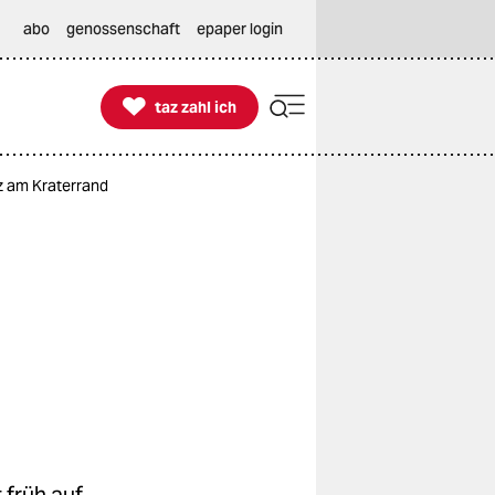
abo
genossenschaft
epaper login

taz zahl ich
taz zahl ich
z am Kraterrand