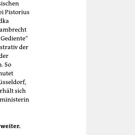
sischen
ei Pistorius
odka
 Lambrecht
 „Gediente“
strativ der
der
. So
mutet
üsseldorf,
hält sich
ministerin
 weiter.