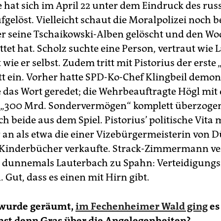
 hat sich im April 22 unter dem Eindruck des rus
fgelöst. Vielleicht schaut die Moralpolizei noch b
 er seine Tschaikowski-Alben gelöscht und den W
tet hat. Scholz suchte eine Person, vertraut wie
wie er selbst. Zudem tritt mit Pistorius der erste
tt ein. Vorher hatte SPD-Ko-Chef Klingbeil demon
 das Wort geredet; die Wehrbeauftragte Högl mit 
 „300 Mrd. Sondervermögen“ komplett überzogen
 beide aus dem Spiel. Pistorius’ politische Vita 
r an als etwa die einer Vizebürgermeisterin von D
 Kinderbücher verkaufte. Strack-Zimmermann ver
 dunnemals Lauterbach zu Spahn: Verteidigungs
 Gut, dass es einen mit Hirn gibt.
 wurde geräumt,
im Fechenheimer Wald ging
es
st denn Gras über die Angelegenheiten?