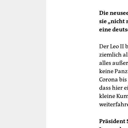
Die neusee
sie „nicht
eine deuts
Der Leo II
ziemlich al
alles auße
keine Panz
Corona bis
dass hier e
kleine Kum
weiterfahr
Präsident 