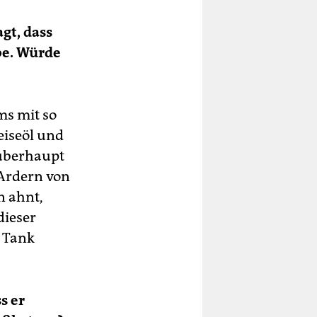
gt, dass
be. Würde
ms mit so
eiseöl und
 überhaupt
 Ardern von
n ahnt,
dieser
m Tank
s er