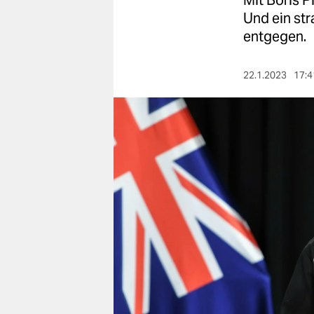
Mit Boris Pi
berlin
Und ein st
nord
entgegen.
wahrheit
22.1.2023
17:4
verlag
verlag
veranstaltungen
shop
fragen & hilfe
unterstützen
abo
genossenschaft