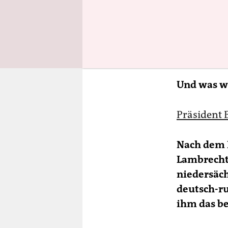
Und was wi
Präsident 
Nach dem R
Lambrecht
niedersäch
deutsch-ru
ihm das be