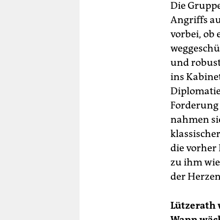
Die Gruppe
Angriffs au
vorbei, ob
weggeschüt
und robust 
ins Kabine
Diplomatie
Forderung
nahmen sich
klassische
die vorher
zu ihm wie
der Herzen.
Lützerath
Wann wäch