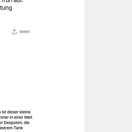
 früh auf.
ttung
teilen
 ist dieser kleine
mer in einer Welt
ler Despoten, die
 leerem Tank