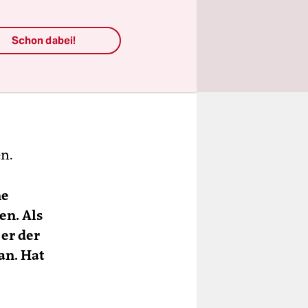
Schon dabei!
n.
ne
en. Als
 er der
an. Hat