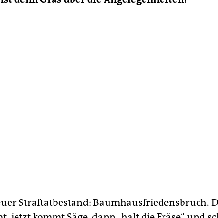
uer Straftatbestand: Baumhausfriedensbruch. Di
t, jetzt kommt Säge, dann „halt die Fräse“ und sc