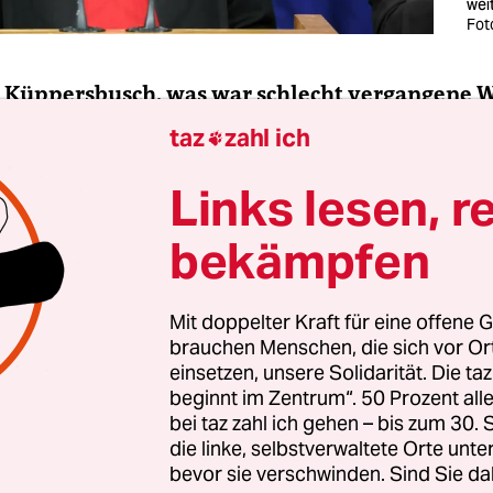
wei
Fot
r Küppersbusch, was war schlecht vergangene 
taz
zahl ich

Links lesen, r
 Küppersbusch:
Keine Ahnung, da fehlen mir Unt
bekämpfen
Mit doppelter Kraft für eine offene G
brauchen Menschen, die sich vor O
einsetzen, unsere Solidarität. Die ta
beginnt im Zentrum“. 50 Prozent a
bei taz zahl ich gehen – bis zum 30
die linke, selbstverwaltete Orte unte
bevor sie verschwinden. Sind Sie da