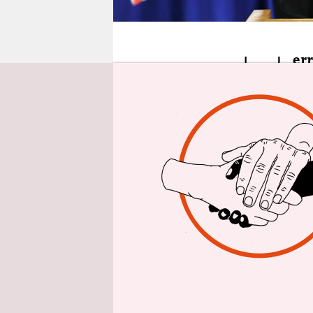
epaper login
H
er
Friedrich