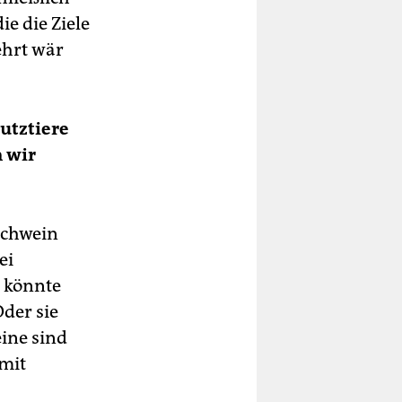
ie die Ziele
ehrt wär
utztiere
n wir
Schwein
ei
e könnte
der sie
ine sind
 mit