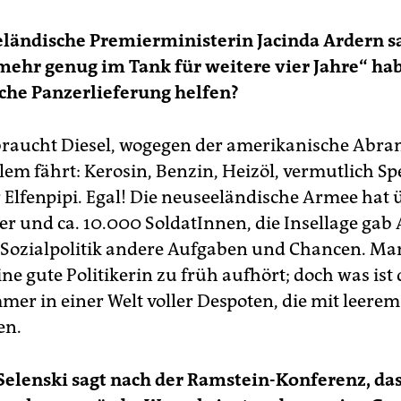
ländische Premierministerin Jacinda Ardern sa
 mehr genug im Tank für weitere vier Jahre“ ha
che Panzerlieferung helfen?
 braucht Diesel, wogegen der amerikanische Abra
lem fährt: Kerosin, Benzin, Heizöl, vermutlich Sp
r Elfenpipi. Egal! Die neuseeländische Armee hat
er und ca. 10.000 SoldatInnen, die Insellage gab
 Sozialpolitik andere Aufgaben und Chancen. Ma
ine gute Politikerin zu früh aufhört; doch was ist 
mer in einer Welt voller Despoten, die mit leere
en.
Selenski sagt nach der Ramstein-Konferenz, das