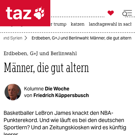

taz zahl ich
bergsteigen
usa unter trump
katzen
landtagswahl in sachs

taz zahl ich
i und Syrien
Erdbeben, G+J und Berlinwahl: Männer, die gut altern
taz zahl ich
themen
Erdbeben, G+J und Berlinwahl
Männer, die gut altern
politik
öko
Kolumne
Die Woche
gesellschaft
von
Friedrich Küppersbusch
kultur
Basketballer LeBron James knackt den NBA-
Punkterekord. Und wie läuft es bei den deutschen
sport
Sportlern? Und an Zeitungskiosken wird es künftig
leerer.