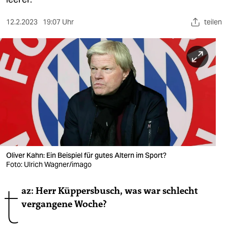
berlin
nord
12.2.2023
19:07 Uhr
teilen
wahrheit
verlag
verlag
veranstaltungen
shop
fragen & hilfe
Oliver Kahn: Ein Beispiel für gutes Altern im Sport?
Foto: Ulrich Wagner/imago
unterstützen
t
abo
az: Herr Küppersbusch, was war schlecht
vergangene Woche?
genossenschaft