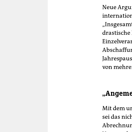
Neue Argum
internation
„Insgesamt
drastische
Einzelvera
Abschaffun
Jahrespaus
von mehre
„Angemes
Mit dem ur
sei das nic
Abrechnung