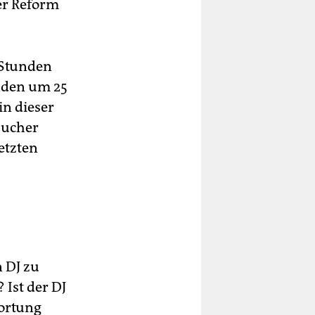
er Reform
n Stunden
unden um 25
in dieser
esucher
etzten
 DJ zu
 Ist der DJ
wortung