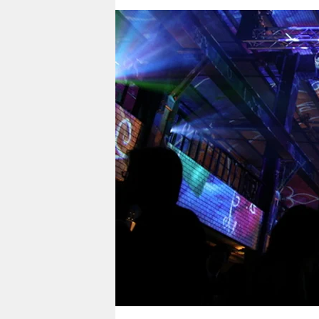
berlin
nord
wahrheit
verlag
verlag
veranstaltungen
shop
fragen & hilfe
unterstützen
abo
genossenschaft