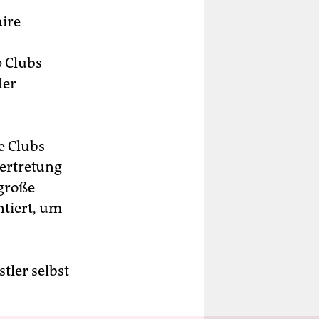
aire
0 Clubs
ler
e Clubs
vertretung
 große
ntiert, um
tler selbst