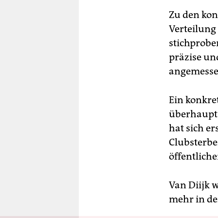
Zu den kon
Verteilung 
stichprobe
präzise un
angemessen
Ein konkre
überhaupt 
hat sich er
Clubsterbe
öffentlich
Van Diijk 
mehr in d