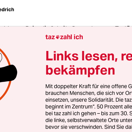
edrich
etitionen, Polemik. Seit die Gema ein neues Tarif
taz
zahl ich
 hat, wird sie massiv attackiert, seit April geht d

Beliebtheitswettbewerb hätte die Verwertungsgesel
Links lesen, r
r nicht gewonnen, inzwischen aber gilt es als au
wissend, undurchsichtig und undemokratisch. Ihr
bekämpfen
lubkultur zu zerstören. „Es ist Zeit, die
htsfunktionäre zu entmachten!“, schreibt
Mit doppelter Kraft für eine offene G
anstalter Berthold Seliger in seinem aktuellen
brauchen Menschen, die sich vor O
brief.
einsetzen, unsere Solidarität. Die ta
beginnt im Zentrum“. 50 Prozent a
bei taz zahl ich gehen – bis zum 30
en Tarife, von denen es heißt, sie hätten die Abg
die linke, selbstverwaltete Orte unte
bs verzehnfacht, hat die Gema mittlerweile meh
bevor sie verschwinden. Sind Sie da
et. Doch der Streit geht weiter. Mit der Bundesve