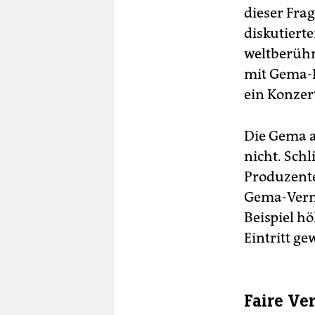
dieser Fra
diskutiert
weltberühm
mit Gema-B
ein Konzer
Die Gema a
nicht. Sch
Produzente
Gema-Verme
Beispiel h
Eintritt g
Faire Ve