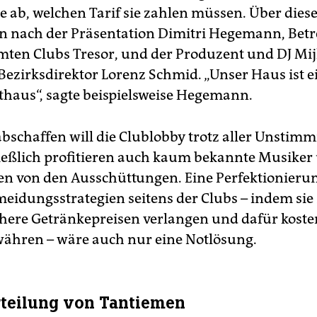
ge ab, welchen Tarif sie zahlen müssen. Über die
en nach der Präsentation Dimitri Hegemann, Betr
ten Clubs Tresor, und der Produzent und DJ Mij
ezirksdirektor Lorenz Schmid. „Unser Haus ist e
thaus“, sagte beispielsweise Hegemann.
bschaffen will die Clublobby trotz aller Unstimm
ließlich profitieren auch kaum bekannte Musiker
n von den Ausschüttungen. Eine Perfektionieru
idungsstrategien seitens der Clubs – indem si
öhere Getränkepreisen verlangen und dafür kost
ewähren – wäre auch nur eine Notlösung.
rteilung von Tantiemen