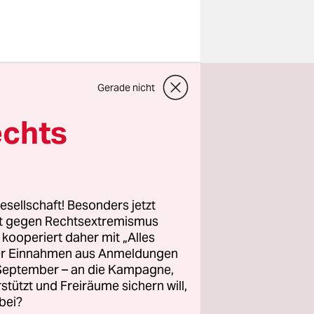
konzept
as nun schon
Gerade nicht
lschaft
echts
sgemacht,
e Gier
esellschaft! Besonders jetzt
rt gegen Rechtsextremismus
z kooperiert daher mit „Alles
ller Einnahmen aus Anmeldungen
. September – an die Kampagne,
aben für
rstützt und Freiräume sichern will,
rfach
bei?
reinigung