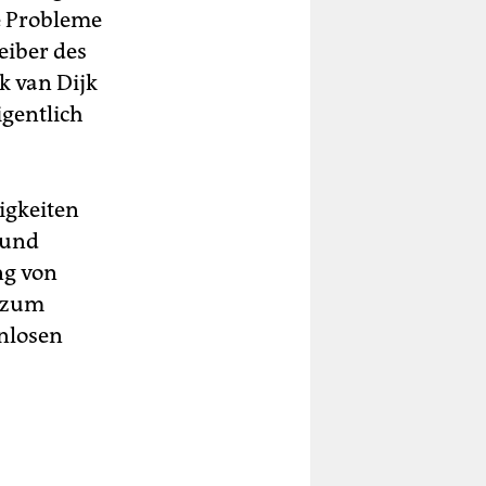
se Probleme
eiber des
k van Dijk
igentlich
igkeiten
 und
ng von
e zum
enlosen