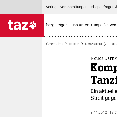
hautnavigation anspringen
hauptinhalt anspringen
footer anspringen
verlag
veranstaltungen
shop
fragen &
bergsteigen
usa unter trump
katzen

taz zahl ich
taz zahl ich
Startseite
Kultur
Netzkultur
Urh
themen
politik
Neues Tarif
Komp
öko
Tanz
gesellschaft
Ein aktuell
kultur
Streit geg
sport
9.11.2012
18:5