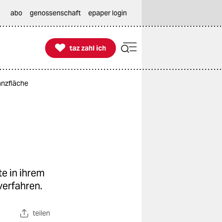
abo
genossenschaft
epaper login

taz zahl ich
taz zahl ich
anzfläche
e in ihrem
verfahren.
teilen