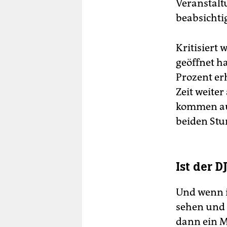
Veranstalt
beabsichti
Kritisiert 
geöffnet h
Prozent er
Zeit weiter
kommen auf
beiden St
Ist der D
Und wenn i
sehen und z
dann ein M