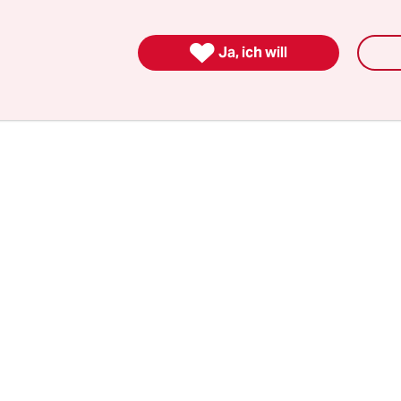
eranstalter trifft man sich im Dezember zum

fahren vor dem Marken- und Patentamt.
Ja, ich will