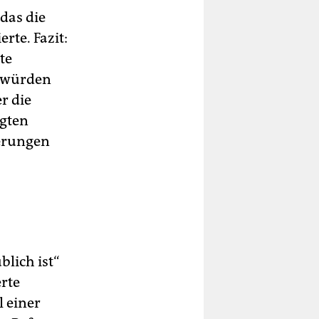
das die
rte. Fazit:
te
r würden
r die
igten
gerungen
lich ist“
erte
l einer