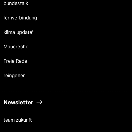
bundestalk
fernverbindung
klima update°
Mauerecho
Freie Rede
reingehen
Newsletter
team zukunft