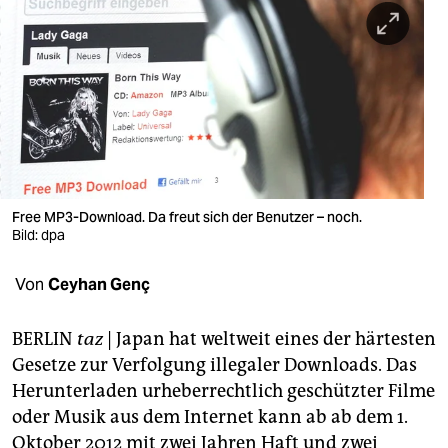
berlin
nord
wahrheit
verlag
verlag
veranstaltungen
Free MP3-Download. Da freut sich der Benutzer – noch.
Bild: dpa
shop
Von
Ceyhan Genç
fragen & hilfe
unterstützen
BERLIN
taz
| Japan hat weltweit eines der härtesten
Gesetze zur Verfolgung illegaler Downloads. Das
abo
Herunterladen urheberrechtlich geschützter Filme
genossenschaft
oder Musik aus dem Internet kann ab ab dem 1.
Oktober 2012 mit zwei Jahren Haft und zwei