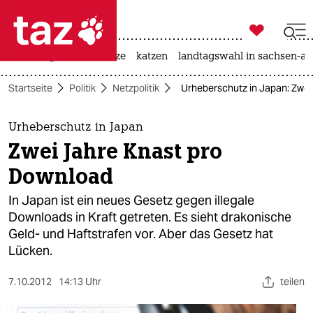

taz zahl ich
iran-krieg
ceuta
hitze
katzen
landtagswahl in sachsen-an

taz zahl ich
Startseite
Politik
Netzpolitik
Urheberschutz in Japan: Zwei
taz zahl ich
themen
Urheberschutz in Japan
Zwei Jahre Knast pro
politik
Download
öko
In Japan ist ein neues Gesetz gegen illegale
Downloads in Kraft getreten. Es sieht drakonische
gesellschaft
Geld- und Haftstrafen vor. Aber das Gesetz hat
Lücken.
kultur
sport
7.10.2012
14:13 Uhr
teilen