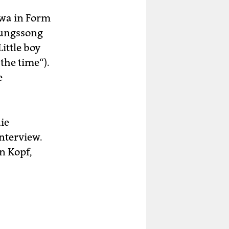
twa in Form
nungssong
ittle boy
the time“).
e
ie
nterview.
n Kopf,