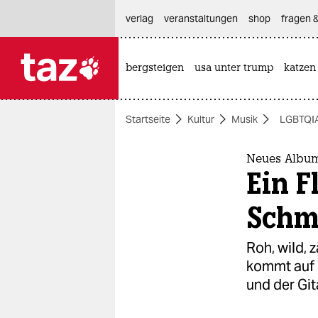
hautnavigation anspringen
hauptinhalt anspringen
footer anspringen
verlag
veranstaltungen
shop
fragen &
bergsteigen
usa unter trump
katzen

taz zahl ich
taz zahl ich
Startseite
Kultur
Musik
LGBTQI
themen
politik
Neues Albu
Ein F
öko
Schm
gesellschaft
Roh, wild, z
kultur
kommt auf 
und der Git
sport