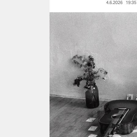
berlin
4.6.2026
19:35
nord
wahrheit
verlag
verlag
veranstaltungen
shop
fragen & hilfe
unterstützen
abo
genossenschaft