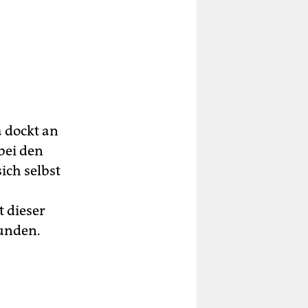
 dockt an
bei den
ich selbst
t dieser
unden.