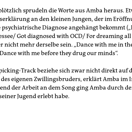
lötzlich sprudeln die Worte aus Amba heraus. E
eserklärung an den kleinen Jungen, der im Eröff
 psychiatrische Diagnose angehängt bekommt („L
ssee/ Got diagnosed with OCD/ For dreaming all 
er nicht mehr derselbe sein. „Dance with me in th
Dance with me before they drug our minds“.
icking-Track beziehe sich zwar nicht direkt auf d
 des eigenen Zwillingsbruders, erklärt Amba im I
nd der Arbeit an dem Song ging Amba durch de
seiner Jugend erlebt habe.