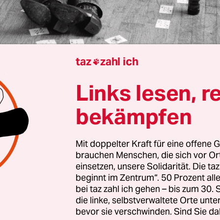
taz
zahl ich

Links lesen, r
ie Grimm
bekämpfen
 Geschichten erzählen – das war bisher eigentlic
. Amba, nichtbinäre US-Saxofonist:in war bisla
Mit doppelter Kraft für eine offene G
brauchen Menschen, die sich vor O
­d:in­nen des Free Jazz ein Begriff, etwa durch da
einsetzen, unsere Solidarität. Die ta
 „O, Sun“ (2022), produziert von keinem Geringe
beginnt im Zentrum“. 50 Prozent a
orker
Avantgardekünstler John Zorn
. Eindrückli
bei taz zahl ich gehen – bis zum 30
t Beings, eine Zusammenarbeit mit dem Gitarris
die linke, selbstverwaltete Orte unte
bevor sie verschwinden. Sind Sie da
ist Shahzad Ismaily und Schlagzeuger Jim White