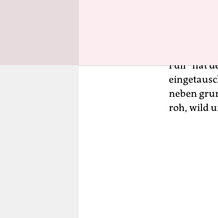
Psychedeli
Vor allem 
dringliche
Full“ hat d
eingetausch
neben grun
roh, wild u