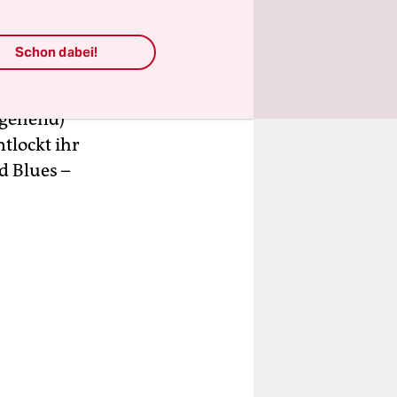
tionen.
Schon dabei!
wie
um „Eyes
stgehend)
tlockt ihr
d Blues –