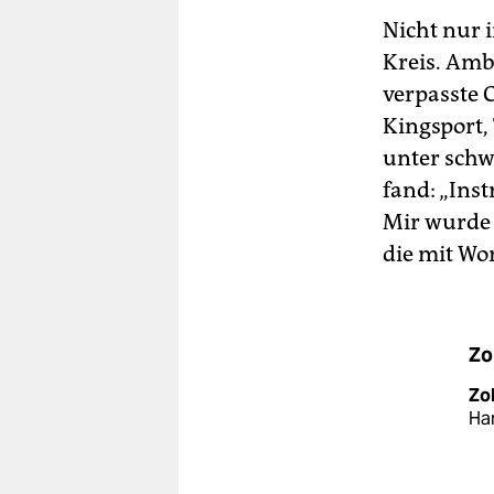
Nicht nur 
Kreis. Amb
verpasste 
Kingsport,
unter schw
fand: „Ins
Mir wurde k
die mit Wo
Zo
Zo
Ham