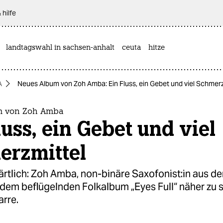
 hilfe
landtagswahl in sachsen-anhalt
ceuta
hitze
A
Neues Album von Zoh Amba: Ein Fluss, ein Gebet und viel Schmerz
m von Zoh Amba
luss, ein Gebet und viel
erzmittel
ärtlich: Zoh Amba, non-binäre Sa­xo­fo­nis­t:in aus d
dem beflügelnden Folkalbum „Eyes Full“ näher zu s
arre.