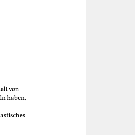
elt von
eln haben,
rastisches