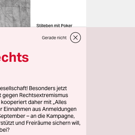
Stilleben mit Poker
und Klampfe: Zoh
Amba
Gerade nicht
Foto: Michael Stasiak
echts
h nicht Zoh
ng vor
esellschaft! Besonders jetzt
rt gegen Rechtsextremismus
s
z kooperiert daher mit „Alles
ren als
ller Einnahmen aus Anmeldungen
ch auch das
. September – an die Kampagne,
ten Steve
rstützt und Freiräume sichern will,
bei?
: