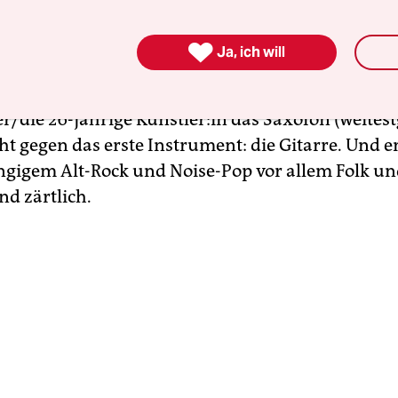
sche Sounds treffen hier auf fließende Improvisa

Ja, ich will
jedoch machte sich Amba durch eine so intuitive 
 Bühnenpräsenz einen Namen. Für das neue Alb
er/die 26-jährige Künst­le­r:in das Saxofon (weite
t gegen das erste Instrument: die Gitarre. Und en
gigem Alt-Rock und Noise-Pop vor allem Folk un
nd zärtlich.