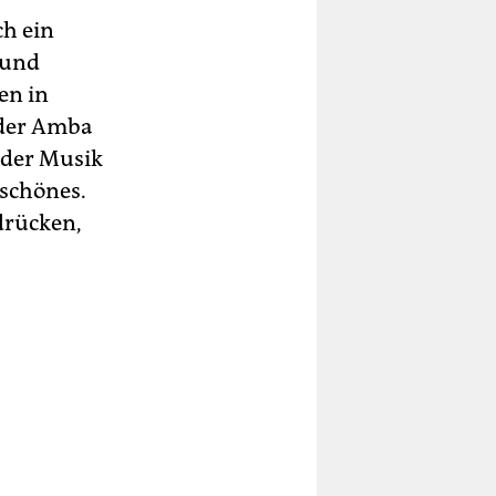
ch ein
 und
en in
 der Amba
 der Musik
schönes.
sdrücken,