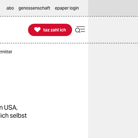
abo
genossenschaft
epaper login

taz zahl ich
taz zahl ich
mittel
en USA,
ich selbst