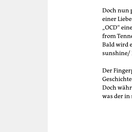
Doch nun p
einer Lieb
„OCD“ eine
from Tenne
Bald wird 
sunshine/ 
Der Fingerp
Geschichte
Doch währe
was der in 