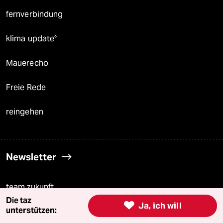
fernverbindung
klima update°
Mauerecho
Freie Rede
reingehen
Newsletter
team zukunft
Die taz

Ja, ich will
unterstützen:
taz frisch