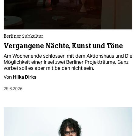
berlin
nord
wahrheit
Berliner Subkultur
verlag
Vergangene Nächte, Kunst und Töne
verlag
Am Wochenende schlossen mit dem Aktionshaus und Die
Möglichkeit einer Insel zwei Berliner Projekträume. Ganz
veranstaltungen
vorbei soll es aber mit beiden nicht sein.
shop
Von
Hilka Dirks
fragen & hilfe
29.6.2026
unterstützen
abo
genossenschaft