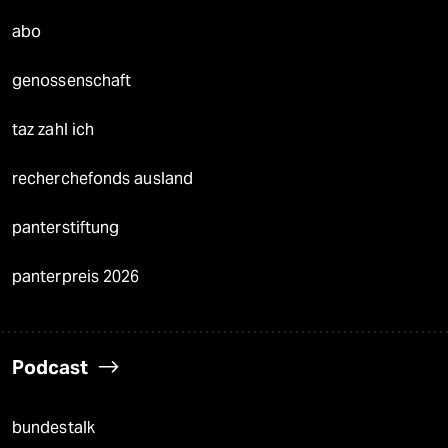
abo
genossenschaft
taz zahl ich
recherchefonds ausland
panterstiftung
panterpreis 2026
Podcast
bundestalk