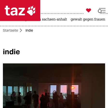

taz zahl ich
hitze
landtagswahl in sachsen-anhalt
gewalt gegen frauen

taz zahl ich
Startseite
Indie
taz zahl ich
themen
indie
politik
öko
gesellschaft
kultur
sport