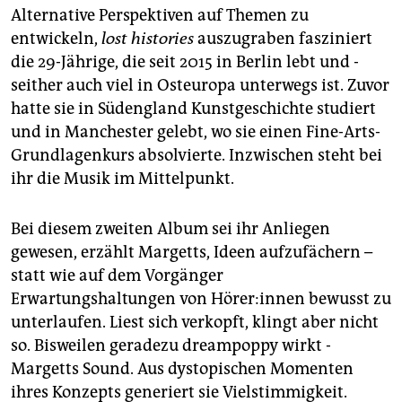
Alternative ­Perspektiven auf Themen zu
entwickeln,
lost ­histories
auszugraben ­fasziniert
die 29-Jährige, die seit 2015 in Berlin lebt und ­
seither auch viel in Osteuropa unterwegs ist. Zuvor
hatte sie in Süd­eng­land Kunst­geschichte studiert
und in Manchester gelebt, wo sie einen Fine-Arts-
Grundlagenkurs absolvierte. Inzwischen steht bei
ihr die Musik im Mittelpunkt.
Bei diesem zweiten Album sei ihr Anliegen
gewesen, erzählt Margetts, Ideen aufzufächern –
statt wie auf dem Vorgänger
Erwartungshaltungen von Hö­re­r:in­nen bewusst zu
unterlaufen. Liest sich verkopft, klingt aber nicht
so. Bisweilen geradezu dreampoppy wirkt ­
Margetts Sound. Aus dystopischen Momenten
ihres Konzepts generiert sie Vielstimmigkeit.