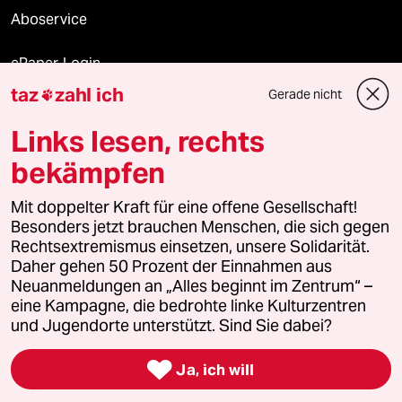
Aboservice
ePaper Login
taz
zahl ich
Gerade nicht

Downloads für Abonnierende
Links lesen, rechts
bekämpfen
© 2026 taz Verlags und Vertriebs GmbH
Alle Rechte vorbehalten. Bei rechtlichen Fragen oder für Genehmigungen
Mit doppelter Kraft für eine offene Gesellschaft!
wenden Sie sich bitte an
lizenzen@taz.de
Besonders jetzt brauchen Menschen, die sich gegen
Rechtsextremismus einsetzen, unsere Solidarität.
Daher gehen 50 Prozent der Einnahmen aus
Feedback
Redaktionsstatut
Kommune-Richtlinien
KI-
Neuanmeldungen an „Alles beginnt im Zentrum“ –
eine Kampagne, die bedrohte linke Kulturzentren
Leitlinie
Informant
Datenschutz
Impressum
AGB
und Jugendorte unterstützt. Sind Sie dabei?
Seitenwende
Einwilligungen widerrufen (Ads)

Ja, ich will