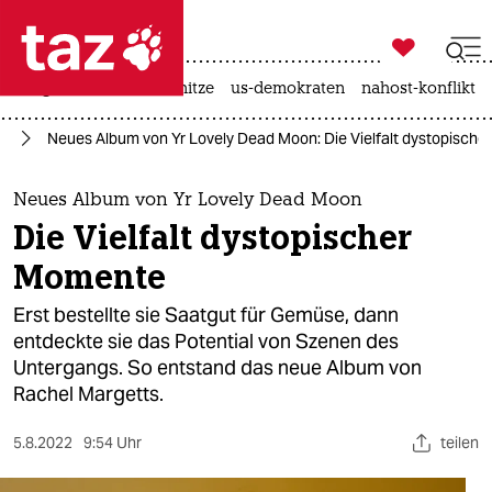

taz zahl ich
krieg in der ukraine
hitze
us-demokraten
nahost-konflikt

taz zahl ich
ik
Neues Album von Yr Lovely Dead Moon: Die Vielfalt dystopisch
taz zahl ich
themen
Neues Album von Yr Lovely Dead Moon
Die Vielfalt dystopischer
politik
Momente
öko
Erst bestellte sie Saatgut für Gemüse, dann
entdeckte sie das Potential von Szenen des
gesellschaft
Untergangs. So entstand das neue Album von
Rachel Margetts.
kultur
sport
5.8.2022
9:54 Uhr
teilen