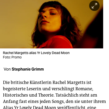
berlin
nord
wahrheit
verlag
verlag
veranstaltungen
Rachel Margetts alias Yr Lovely Dead Moon
Foto: Promo
shop
Von
Stephanie Grimm
fragen & hilfe
unterstützen
Die britische Künstlerin Rachel Margetts ist
begeisterte Leserin und verschlingt Romane,
abo
Historisches und Theorie. Tatsächlich steht am
genossenschaft
Anfang fast eines jeden Songs, den sie unter ihrem
Alias Yr Lovely Dead Moon veröffentlicht, eine