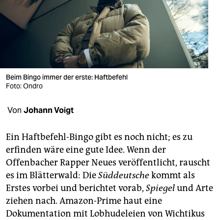
berlin
nord
wahrheit
verlag
Beim Bingo immer der erste: Haftbefehl
verlag
Foto: Ondro
veranstaltungen
Von
Johann Voigt
shop
Ein Haftbefehl-Bingo gibt es noch nicht; es zu
fragen & hilfe
erfinden wäre eine gute Idee. Wenn der
Offenbacher Rapper Neues veröffentlicht, rauscht
unterstützen
es im Blätterwald: Die
Süddeutsche
kommt als
abo
Erstes vorbei und berichtet vorab,
Spiegel
und Arte
ziehen nach. Amazon-Prime haut eine
genossenschaft
Dokumentation mit Lobhudeleien von Wichtikus