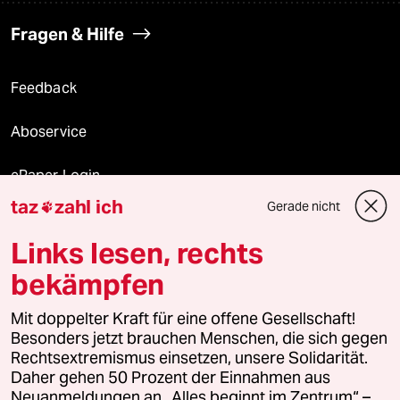
Fragen & Hilfe
Feedback
Aboservice
ePaper Login
taz
zahl ich
Gerade nicht

Downloads für Abonnierende
Links lesen, rechts
bekämpfen
© 2026 taz Verlags und Vertriebs GmbH
Mit doppelter Kraft für eine offene Gesellschaft!
Alle Rechte vorbehalten. Bei rechtlichen Fragen oder für Genehmigungen
wenden Sie sich bitte an
lizenzen@taz.de
Besonders jetzt brauchen Menschen, die sich gegen
Rechtsextremismus einsetzen, unsere Solidarität.
Daher gehen 50 Prozent der Einnahmen aus
Feedback
Redaktionsstatut
Kommune-Richtlinien
KI-
Neuanmeldungen an „Alles beginnt im Zentrum“ –