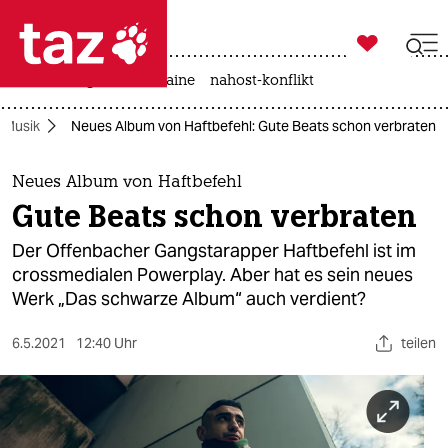

taz zahl ich
hitze
krieg in der ukraine
nahost-konflikt

taz zahl ich
Musik
Neues Album von Haftbefehl: Gute Beats schon verbraten
taz zahl ich
themen
Neues Album von Haftbefehl
Gute Beats schon verbraten
politik
Der Offenbacher Gangstarapper Haftbefehl ist im
öko
crossmedialen Powerplay. Aber hat es sein neues
Werk „Das schwarze Album“ auch verdient?
gesellschaft
6.5.2021
12:40 Uhr
teilen
kultur
sport