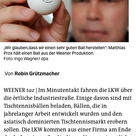
berlin
nord
wahrheit
verlag
„Wir glauben,dass wir einen sehr guten Ball herstellen“: Matthias
verlag
Prox hält einen Ball aus der Weener Produktion.
Foto: Ingo Wagner/ dpa
veranstaltungen
Von
Robin Grützmacher
shop
fragen & hilfe
WEENER
taz
| Im Minutentakt fahren die LKW über
die örtliche Industriestraße. Einige davon sind mit
unterstützen
Tischtennisbällen beladen, Bällen, die in
abo
jahrelanger Arbeit entwickelt wurden und den
asiatisch dominierten Tischtennismarkt erobern
genossenschaft
sollen. Die LKW kommen aus einer Firma am Ende