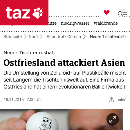

taz zahl ich
krieg in der ukraine
hitze
niedrigwasser
waldbrände

taz zahl ich
Startseite
Nord
Sport trotz Corona
Neuer Tischtennisball:
taz zahl ich
themen
Neuer Tischtennisball
Ostfriesland attackiert Asien
politik
Die Umstellung von Zelluloid- auf Plastikbälle mischt
öko
seit Langem die Tischtenniswelt auf. Eine Firma aus
Ostfriesland hat einen revolutionären Ball entwickelt.
gesellschaft
16.11.2015
7:00 Uhr
teilen
kultur
sport