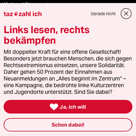
Unterstützen
taz
zahl ich
Gerade nicht

abo
Links lesen, rechts
bekämpfen
genossenschaft
Mit doppelter Kraft für eine offene Gesellschaft!
taz zahl ich
Besonders jetzt brauchen Menschen, die sich gegen
Rechtsextremismus einsetzen, unsere Solidarität.
recherchefonds ausland
Daher gehen 50 Prozent der Einnahmen aus
Neuanmeldungen an „Alles beginnt im Zentrum“ –
panterstiftung
eine Kampagne, die bedrohte linke Kulturzentren
und Jugendorte unterstützt. Sind Sie dabei?
panterpreis 2026

Ja, ich will
Podcast
Schon dabei!