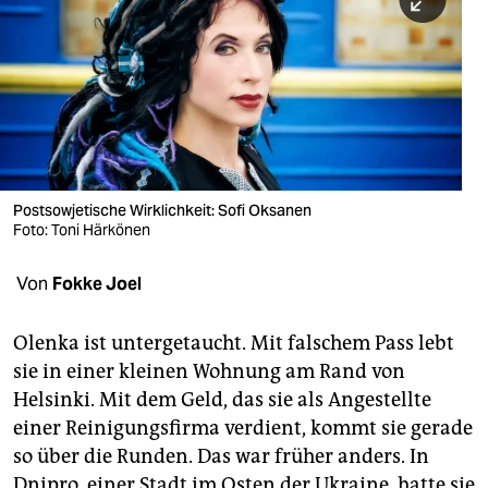
berlin
nord
wahrheit
verlag
verlag
Post­sowjetische Wirklichkeit: Sofi Oksanen
Foto: Toni Härkönen
veranstaltungen
shop
Von
Fokke Joel
fragen & hilfe
Olenka ist untergetaucht. Mit falschem Pass lebt
unterstützen
sie in einer kleinen Wohnung am Rand von
Helsinki. Mit dem Geld, das sie als Angestellte
abo
einer Reinigungsfirma verdient, kommt sie gerade
genossenschaft
so über die Runden. Das war früher anders. In
Dnipro, einer Stadt im Osten der Ukraine, hatte sie