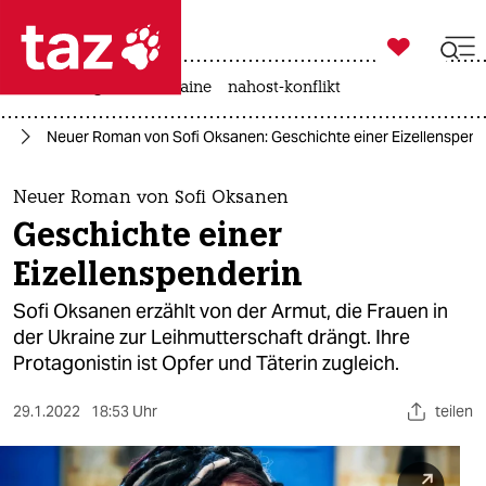

taz zahl ich
hitze
krieg in der ukraine
nahost-konflikt

taz zahl ich
us
Neuer Roman von Sofi Oksanen: Geschichte einer Eizellenspend
taz zahl ich
themen
Neuer Roman von Sofi Oksanen
Geschichte einer
politik
Eizellenspenderin
öko
Sofi Oksanen erzählt von der Armut, die Frauen in
der Ukraine zur Leihmutterschaft drängt. Ihre
gesellschaft
Protagonistin ist Opfer und Täterin zugleich.
kultur
29.1.2022
18:53 Uhr
teilen
sport