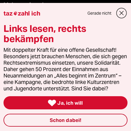
Mehr taz Angebote
taz
zahl ich
Gerade nicht

Reisen
Links lesen, rechts
bekämpfen
Kantine
Mit doppelter Kraft für eine offene Gesellschaft!
Shop
Besonders jetzt brauchen Menschen, die sich gegen
Rechtsextremismus einsetzen, unsere Solidarität.
Anzeigen
Daher gehen 50 Prozent der Einnahmen aus
Neuanmeldungen an „Alles beginnt im Zentrum“ –
eine Kampagne, die bedrohte linke Kulturzentren
und Jugendorte unterstützt. Sind Sie dabei?
Fragen & Hilfe

Ja, ich will
Feedback
Schon dabei!
Aboservice