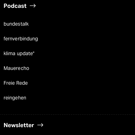
Podcast
bundestalk
fernverbindung
klima update°
Mauerecho
Freie Rede
reingehen
Newsletter