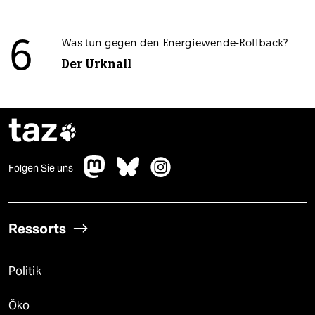
6
Was tun gegen den Energiewende-Rollback?
Der Urknall
taz

Folgen Sie uns
Ressorts
Politik
Öko