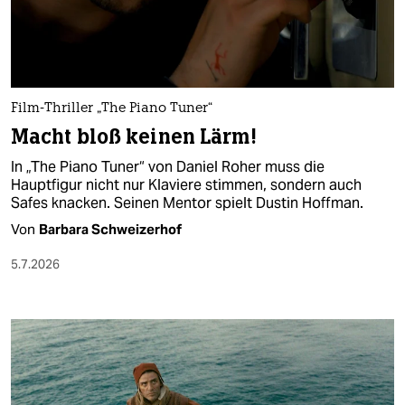
berlin
nord
wahrheit
Film-Thriller „The Piano Tuner“
verlag
Macht bloß keinen Lärm!
verlag
In „The Piano Tuner“ von Daniel Roher muss die
Hauptfigur nicht nur Klaviere stimmen, sondern auch
veranstaltungen
Safes knacken. Seinen Mentor spielt Dustin Hoffman.
shop
Von
Barbara Schweizerhof
fragen & hilfe
5.7.2026
unterstützen
abo
genossenschaft