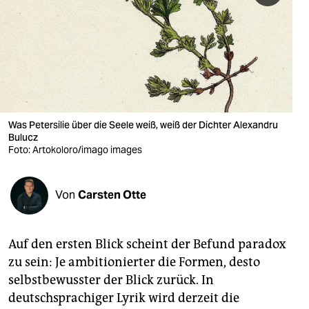
berlin
nord
wahrheit
verlag
verlag
Was Petersilie über die Seele weiß, weiß der Dichter Alexandru
Bulucz
veranstaltungen
Foto: Artokoloro/imago images
shop
Von
Carsten Otte
fragen & hilfe
unterstützen
Auf den ersten Blick scheint der Befund paradox
abo
zu sein: Je ambitionierter die Formen, desto
selbstbewusster der Blick zurück. In
genossenschaft
deutschsprachiger Lyrik wird derzeit die