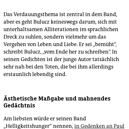
115 Seiten, 22 Euro
Kerstin Preiwuß: „Taupunkt“. Berlin Verlag, Berlin 2020,
Das Verdauungsthema ist zentral in dem Band,
112 Seiten, 22 Euro
aber es geht Bulucz keineswegs darum, sich mit
unterhaltsamen Alliterationen im sprachlichen
Dreck zu suhlen, sondern vielmehr um das
Vergehen von Leben und Liebe. Er sei „bemüht“,
schreibt Bulucz, „vom Ende her zu schrei­ben“. In
seinen Gedichten ist der junge Autor tatsächlich
sehr nah bei den Toten, die bei ihm allerdings
erstaunlich lebendig sind.
Ästhetische Maßgabe und mahnendes
Gedächtnis
Am liebsten würde er seinen Band
„Helligkeitshunger“ nennen,
in Gedenken an Paul