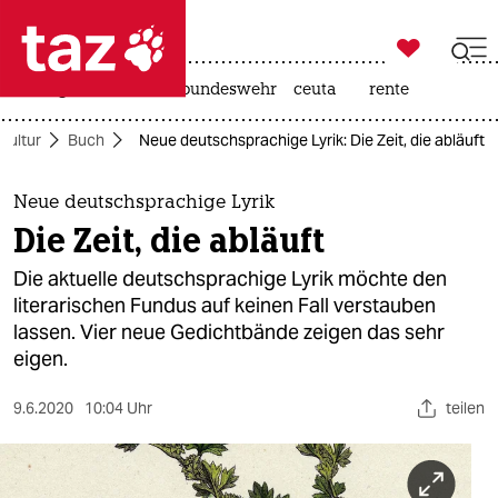

taz zahl ich
niedrigwasser
afd
bundeswehr
ceuta
rente

taz zahl ich
Kultur
Buch
Neue deutschsprachige Lyrik: Die Zeit, die abläuft
taz zahl ich
themen
Neue deutschsprachige Lyrik
Die Zeit, die abläuft
politik
Die aktuelle deutschsprachige Lyrik möchte den
öko
literarischen Fundus auf keinen Fall verstauben
lassen. Vier neue Gedichtbände zeigen das sehr
gesellschaft
eigen.
kultur
9.6.2020
10:04 Uhr
teilen
sport