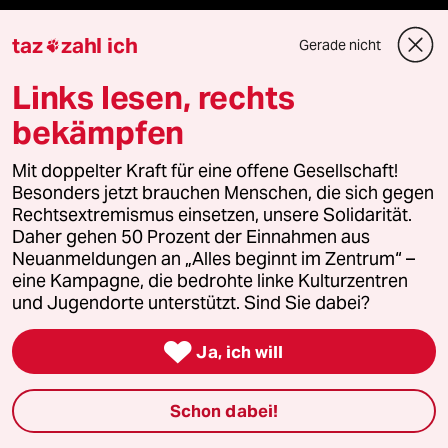
Freie Rede
taz
zahl ich
Gerade nicht

reingehen
Links lesen, rechts
bekämpfen
Newsletter
Mit doppelter Kraft für eine offene Gesellschaft!
Besonders jetzt brauchen Menschen, die sich gegen
Rechtsextremismus einsetzen, unsere Solidarität.
team zukunft
Daher gehen 50 Prozent der Einnahmen aus
Neuanmeldungen an „Alles beginnt im Zentrum“ –
taz frisch
eine Kampagne, die bedrohte linke Kulturzentren
und Jugendorte unterstützt. Sind Sie dabei?
taz zahl ich

Ja, ich will
taz lab Infobrief
Schon dabei!