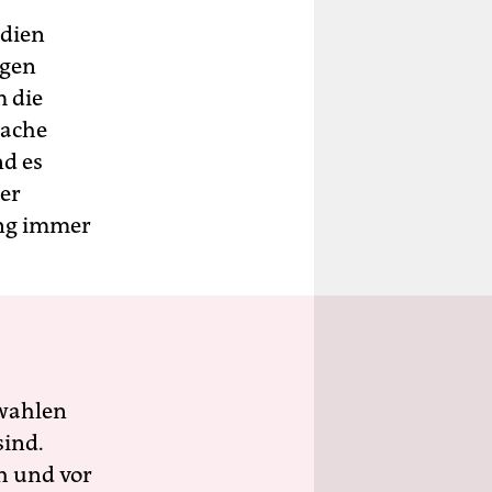
ndien
agen
 die
mache
nd es
er
ung immer
wahlen
sind.
h und vor