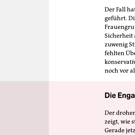
Der Fall h
geführt. D
Frauengrup
Sicherheit
zuwenig St
fehlten Ü
konservati
noch vor al
Die Enga
Der drohe
zeigt, wie
Gerade jet