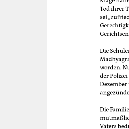
Klage hatt
Tod ihrer 
sei „zufrie
Gerechtigke
Gerichtsen
Die Schüle
Madhyagram
worden. Nur
der Polize
Dezember w
angezündet
Die Famili
mutmaßlic
Vaters bed