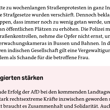
atte zu wochenlangen Straßenprotesten in ganz I
ie Strafgesetze wurden verschärft. Dennoch bekl
pen, dass immer noch zu wenig getan werde, um
 an öffentlichen Plätzen zu erhöhen. Die Polizei 
raßenkontrollen, nehme die Opfer nicht ernst, u
berwachungskameras in Bussen und Bahnen. In d
ven indischen Gesellschaft gilt eine Vergewaltig
lem als Schande für die betroffene Frau.
gierten stärken
nde Erfolg der AfD bei den kommenden Landtags
 stark rechtsextreme Kräfte inzwischen geworden 
zt braucht es Zusammenhalt und Solidarität. Auc