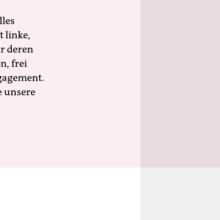
lles
 linke,
ür deren
n, frei
ngagement.
e unsere