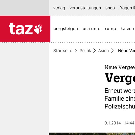
hautnavigation anspringen
hauptinhalt anspringen
footer anspringen
verlag
veranstaltungen
shop
fragen &
bergsteigen
usa unter trump
katzen

taz zahl ich
taz zahl ich
Startseite
Politik
Asien
Neue Ver
themen
politik
Neue Vergew
Verge
öko
Erneut wer
gesellschaft
Familie ei
Polizeischu
kultur
sport
9.1.2014
14:44