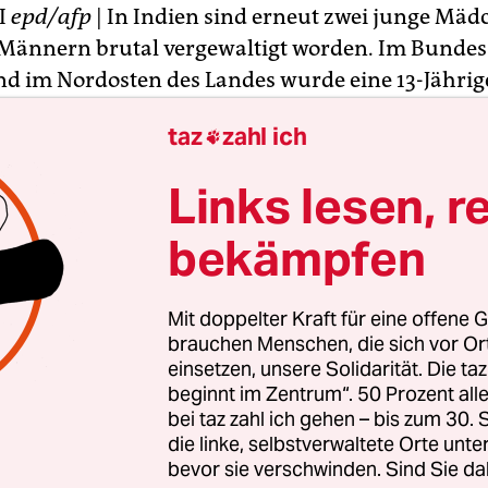
I
epd/afp
| In Indien sind erneut zwei junge Mäd
ännern brutal vergewaltigt worden. Im Bundes
d im Nordosten des Landes wurde eine 13-Jähri
es in einem Zuckerrohrfeld tot aufgefunden, wie d
taz
zahl ich

ng Times of India am Donnerstag berichtete. Ihre
 wies Folterspuren und Verletzungen an den Genita
Links lesen, r
indischen Bhopal überlebte unterdessen eine 17-
bekämpfen
schwer verletzt eine Gruppenvergewaltigung. Der
rde die junge Frau gewürgt und bewusstlos geprü
Mit doppelter Kraft für eine offene G
lb eines Ortes abgelegt wurde. Als sie aufwachte,
brauchen Menschen, die sich vor O
agenfahrer um Hilfe bitten, sie kam in eine Klini
einsetzen, unsere Solidarität. Die ta
beginnt im Zentrum“. 50 Prozent a
n außer Lebensgefahr. Nach Angaben der Behör
bei taz zahl ich gehen – bis zum 30
htiger festgenommen.
die linke, selbstverwaltete Orte unte
bevor sie verschwinden. Sind Sie da