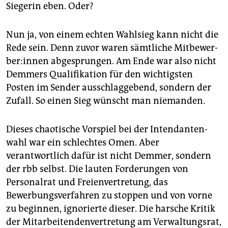
epaper login
Siegerin eben. Oder?
Nun ja, von einem echten Wahlsieg kann nicht die
Rede sein. Denn zuvor waren sämtliche Mit­be­wer­
be­r:in­nen abgesprungen. Am Ende war also nicht
Demmers Qualifikation für den wichtigsten
Posten im Sender ausschlaggebend, sondern der
Zufall. So einen Sieg wünscht man niemanden.
Dieses chaotische Vorspiel bei der In­ten­dan­ten­
wahl war ein schlechtes Omen. Aber
verantwortlich dafür ist nicht Demmer, sondern
der rbb selbst. Die lauten Forderungen von
Personalrat und Freienvertretung, das
Bewerbungsverfahren zu stoppen und von vorne
zu beginnen, ignorierte dieser. Die harsche Kritik
der Mitarbeitendenvertretung am Verwaltungsrat,