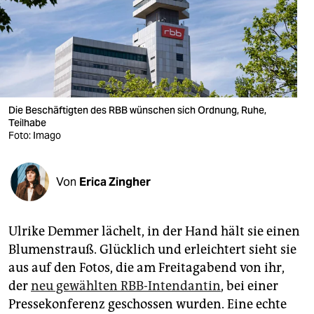
berlin
nord
wahrheit
verlag
Die Beschäftigten des RBB wünschen sich Ordnung, Ruhe,
verlag
Teilhabe
Foto: Imago
veranstaltungen
shop
Von
Erica Zingher
fragen & hilfe
Ulrike Demmer lächelt, in der Hand hält sie einen
unterstützen
Blumenstrauß. Glücklich und erleichtert sieht sie
abo
aus auf den Fotos, die am Freitagabend von ihr,
der
neu gewählten RBB-Intendantin
, bei einer
genossenschaft
Pressekonferenz geschossen wurden. Eine echte