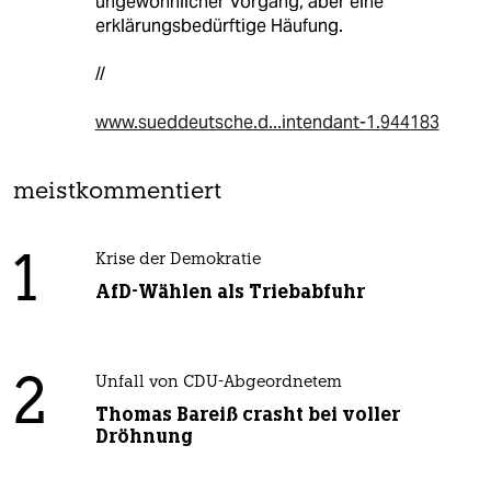
ungewöhnlicher Vorgang, aber eine
erklärungsbedürftige Häufung.
//
www.sueddeutsche.d...intendant-1.944183
meistkommentiert
1
Krise der Demokratie
AfD-Wählen als Triebabfuhr
2
Unfall von CDU-Abgeordnetem
Thomas Bareiß crasht bei voller
Dröhnung