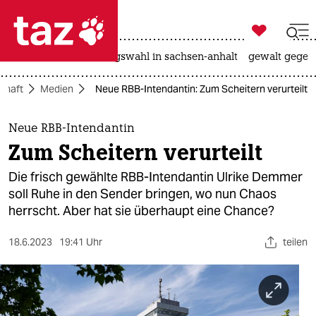

taz zahl ich
hitze
surfen
landtagswahl in sachsen-anhalt
gewalt gegen

taz zahl ich
chaft
Medien
Neue RBB-Intendantin: Zum Scheitern verurteilt
taz zahl ich
themen
Neue RBB-Intendantin
Zum Scheitern verurteilt
politik
Die frisch gewählte RBB-Intendantin Ulrike Demmer
öko
soll Ruhe in den Sender bringen, wo nun Chaos
herrscht. Aber hat sie überhaupt eine Chance?
gesellschaft
18.6.2023
19:41 Uhr
teilen
kultur
sport