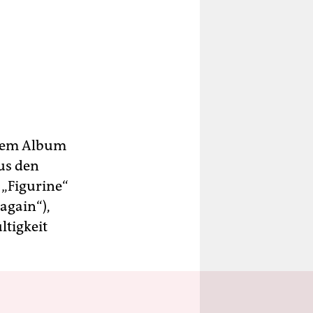
 dem Album
us den
„Figurine“
again“),
ltigkeit