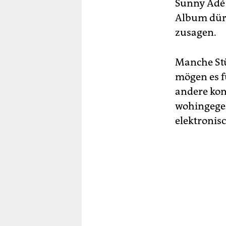
Sunny Adé 
Album dürf
zusagen.
Manche Stü
mögen es f
andere ko
wohingegen
elektronis