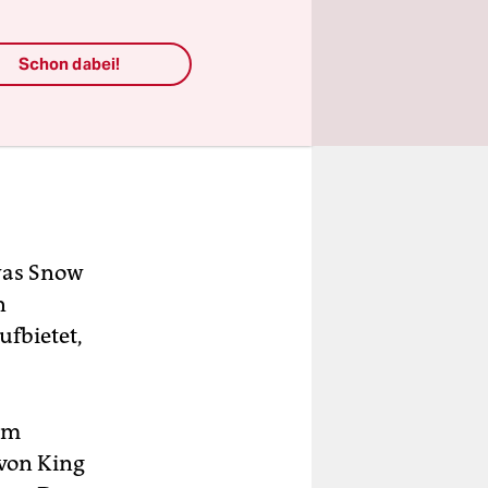
Schon dabei!
 8.
was Snow
n
ufbietet,
hem
 von King