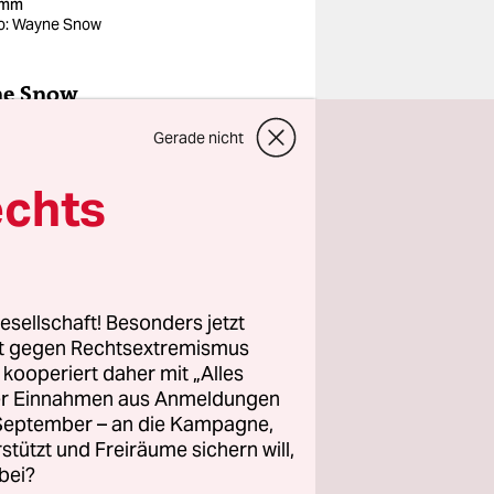
omm
o: Wayne Snow
e Snow
enn es um
Gerade nicht
rünglich
chland, er
echts
sammen und
esellschaft! Besonders jetzt
rt gegen Rechtsextremismus
z kooperiert daher mit „Alles
und
ller Einnahmen aus Anmeldungen
. September – an die Kampagne,
rstützt und Freiräume sichern will,
bei?