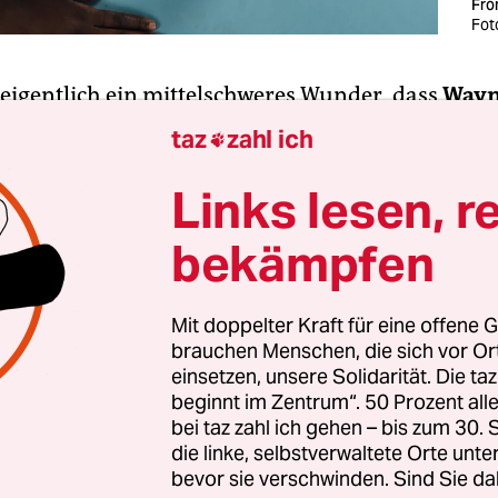
Fr
Fot
t eigentlich ein mittelschweres Wunder, dass
Wayn
 nicht auf sämtlichen Hype-Listen auftaucht, w
taz
zahl ich

k aus Berlin geht. Vor acht Jahren kam der ursp
a stammende Musiker aus Frankreich nach Deuts
Links lesen, r
u. a. bereits mit dem Produzenten Max Graef zu
bekämpfen
em Elektro-/Jazz-/Fusion-Projekt Moe Fabrik.
Mit doppelter Kraft für eine offene G
brauchen Menschen, die sich vor O
zplan
einsetzen, unsere Solidarität. Die ta
r
taz plan
erscheint auf
taz.de/tazplan
und immer Mittwochs 
beginnt im Zentrum“. 50 Prozent a
itags in der Printausgabe der
taz
.
bei taz zahl ich gehen – bis zum 30
die linke, selbstverwaltete Orte unte
bevor sie verschwinden. Sind Sie da