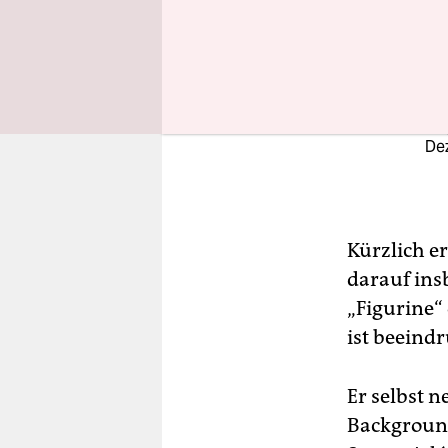
Da
Way
wa
De
Kürzlich e
darauf ins
„Figurine“ 
ist beeind
Er selbst n
Background