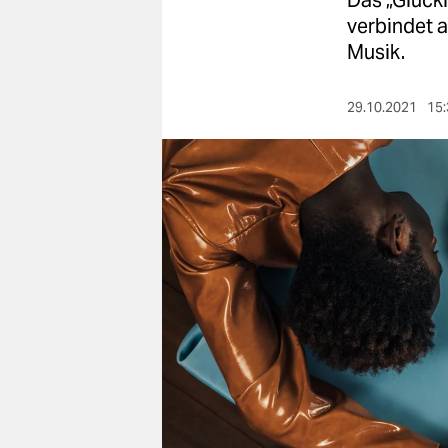
Das „Glück
berlin
verbindet a
nord
Musik.
wahrheit
29.10.2021
15:
verlag
verlag
veranstaltungen
shop
fragen & hilfe
unterstützen
abo
genossenschaft