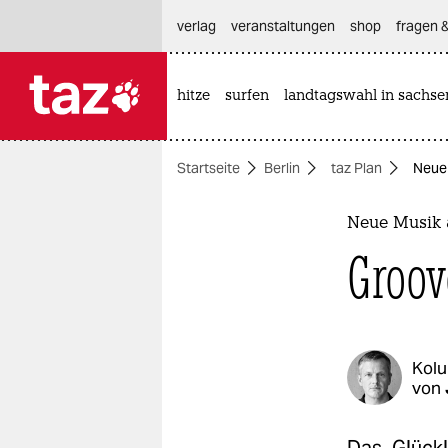
hautnavigation anspringen
hauptinhalt anspringen
footer anspringen
verlag
veranstaltungen
shop
fragen &
hitze
surfen
landtagswahl in sachse

taz zahl ich
taz zahl ich
Startseite
Berlin
taz Plan
Neue 
themen
politik
Neue Musik 
Groov
öko
gesellschaft
kultur
Kol
von
sport