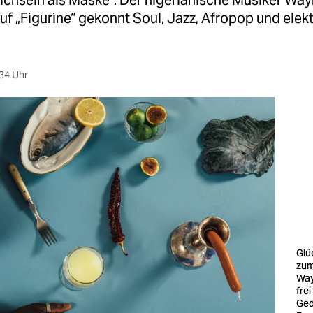
lichsein als Maske“: Der nigerianische Musiker W
uf „Figurine“ gekonnt Soul, Jazz, Afropop und elek
34 Uhr
Glü
zum
Way
fre
Ged