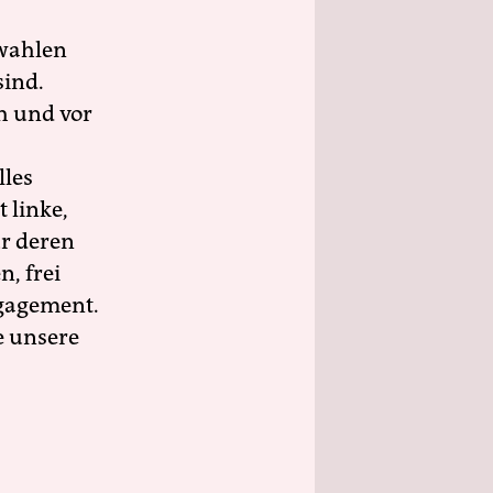
wahlen
sind.
h und vor
lles
 linke,
ür deren
n, frei
ngagement.
e unsere