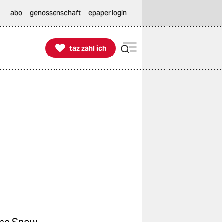
abo
genossenschaft
epaper login

taz zahl ich
taz zahl ich