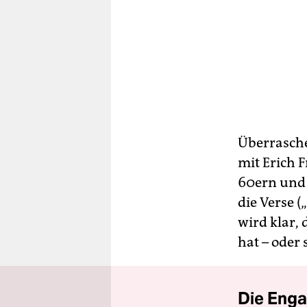
Überrasche
mit Erich 
60ern und 
die Verse (
wird klar,
hat – oder 
Die Enga