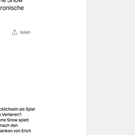
ayne Snow
tronische
teilen
cklichsein als Spiel
 Verlieren?:
ne Snow spielt
i nach den
anken von Erich