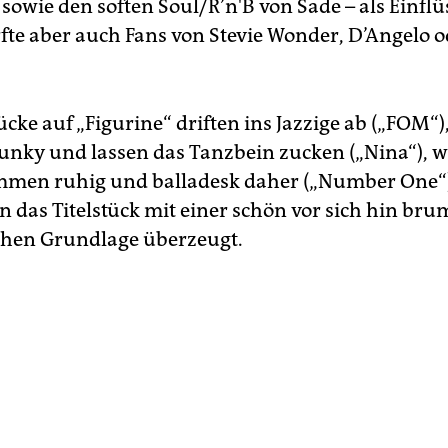
sowie den soften Soul/R’n'B von Sade – als Einflü
te aber auch Fans von Stevie Wonder, D’Angelo o
cke auf „Figurine“ driften ins Jazzige ab („FOM“)
unky und lassen das Tanzbein zucken („Nina“), w
mmen ruhig und balladesk daher („Number One“)
 das Titelstück mit einer schön vor sich hin b
chen Grundlage überzeugt.