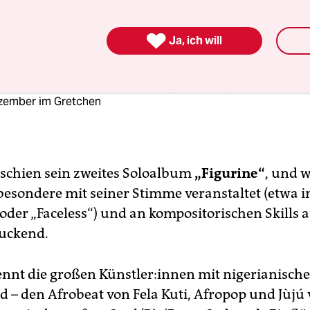

Ja, ich will
s Album
ne Snow: „Figurine“ (Roche Musique) |
ynesnow.bandcamp.com/album/figurine
; Wayne Snow live am
zember im Gretchen
rschien sein zweites Soloalbum
„Figurine“
, und 
besondere mit seiner Stimme veranstaltet (etwa i
oder „Faceless“) und an kompositorischen Skills a
ruckend.
ennt die großen Künst­le­r:in­nen mit nigerianisc
 – den Afrobeat von Fela Kuti, Afropop und Jùjú