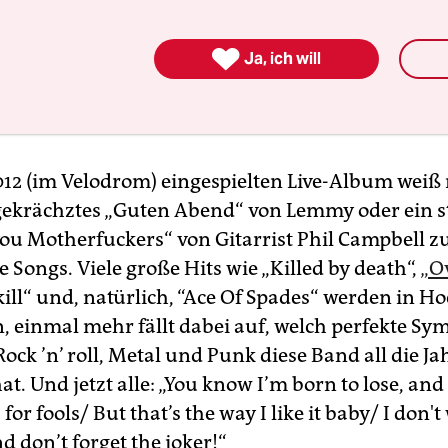
zplan

r
taz plan
erscheint auf
taz.de/tazplan
und immer Mittwochs 
Ja, ich will
itags in der Printausgabe der
taz
.
12 (im Velodrom) eingespielten Live-Album weiß
gekrächztes „Guten Abend“ von Lemmy oder ein 
ou Motherfuckers“ von Gitarrist Phil Campbell zu
e Songs. Viele große Hits wie „Killed by death“,
„O
kill“ und, natürlich, “Ace Of Spades“ werden in 
, einmal mehr fällt dabei auf, welch perfekte Sy
ck ’n’ roll, Metal und Punk diese Band all die Ja
at. Und jetzt alle: „You know I’m born to lose, and
for fools/ But that’s the way I like it baby/ I don'
d don’t forget the joker!“