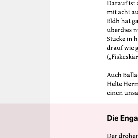
Darauf ist
mit acht a
Eldh hat g
überdies ni
Stücke in
drauf wie 
(„Fiskeskä
Auch Balla
Helte Herm
einen unsa
Die Enga
Der drohe