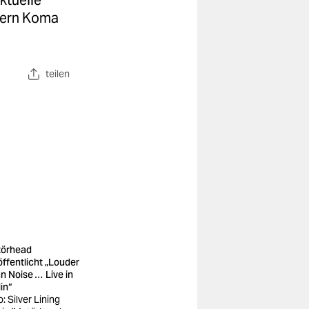
ktuelle
zzern Koma
teilen
örhead
öffentlicht „Louder
n Noise … Live in
in“
: Silver Lining