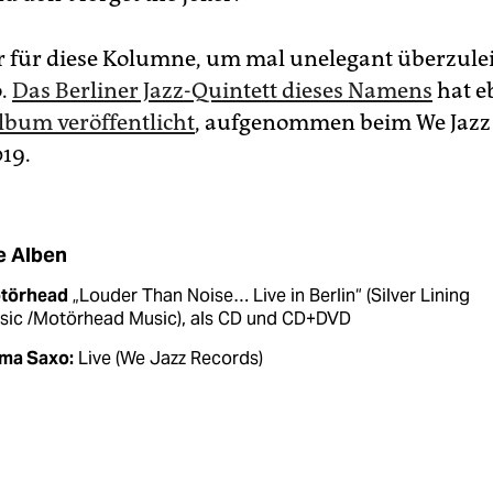
r für diese Kolumne, um mal unelegant überzuleit
.
Das Berliner Jazz-Quintett dieses Namens
hat e
album veröffentlicht
, aufgenommen beim We Jazz F
019.
e Alben
törhead
„Louder Than Noise… Live in Berlin“ (Silver Lining
sic /Motörhead Music), als CD und CD+DVD
ma Saxo:
Live (We Jazz Records)