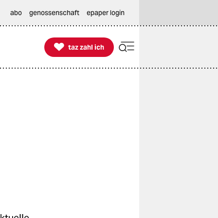
abo
genossenschaft
epaper login

taz zahl ich
taz zahl ich