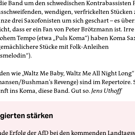
 die Band um den schwedischen Kontrabassisten P
usschweifenden, wendigen, verfrickelten Stücken 
anze drei Saxofonisten um sich geschart – es übe
cht, dass er ein Fan von Peter Brötzmann ist. Irre
 hohem Tempo (etwa „Puls Koma“) haben Koma Sa
gemächlichere Stücke mit Folk-Anleihen
rsmelodin“).
den wie „Waltz Me Baby, Waltz Me All Night Long“
ansen/Bushman’s Revenge) sind im Repertoire. Si
nft ins Koma, diese Band. Gut so.
Jens Uthoff
gierten stärken
nde Erfolg der AfD bei den kommenden Landtags