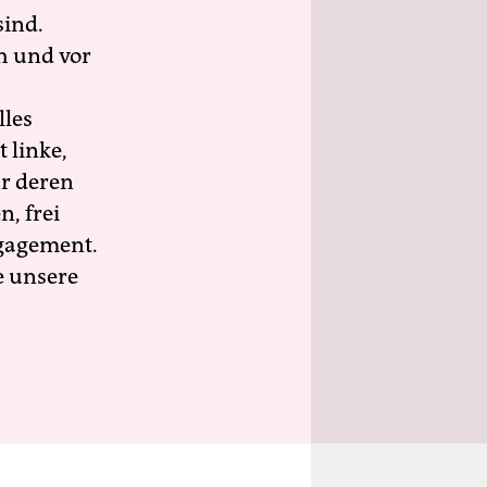
sind.
h und vor
lles
 linke,
ür deren
n, frei
ngagement.
e unsere