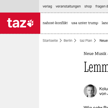
hautnavigation anspringen
hauptinhalt anspringen
footer anspringen
verlag
veranstaltungen
shop
fragen &
nahost-konflikt
usa unter trump
lan

taz zahl ich
taz zahl ich
Startseite
Berlin
taz Plan
Neue 
themen
politik
Neue Musik 
Lemmy
öko
gesellschaft
kultur
Kol
von
sport