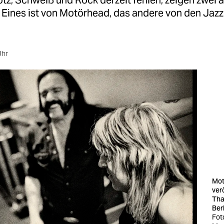
tz, Schweiß und Rock derzeit fehlen, zeigen zwei a
. Eines ist von Motörhead, das andere von den Ja
Uhr
Mot
ver
Tha
Berl
Foto