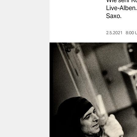
Wie sehr Ro
berlin
Live-Alben
nord
Saxo.
wahrheit
2.5.2021
8:00 
verlag
verlag
veranstaltungen
shop
fragen & hilfe
unterstützen
abo
genossenschaft