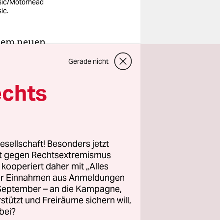
ic/Motörhead
ic.
dem neuen
ad die
Gerade nicht
otörhead
sehr Rotz
echts
an
das neue
.
eigentlich
esellschaft! Besonders jetzt
rt gegen Rechtsextremismus
z kooperiert daher mit „Alles
Lemmys Tod
ller Einnahmen aus Anmeldungen
. September – an die Kampagne,
rstützt und Freiräume sichern will,
bei?