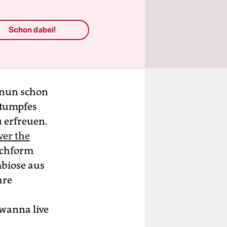
und
Schon dabei!
 nun schon
stumpfes
 erfreuen.
ver the
Hochform
mbiose aus
hre
t wanna live