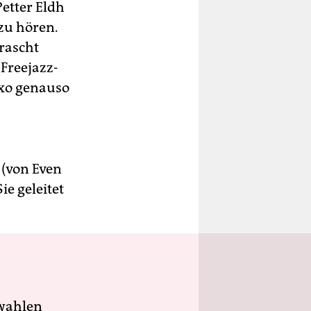
etter Eldh
zu hören.
rrascht
 Freejazz-
xo genauso
 (von Even
e geleitet
wahlen