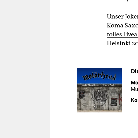
Unser Joke
Koma Saxo
tolles Live
Helsinki 2
Di
Mo
Mu
Ko