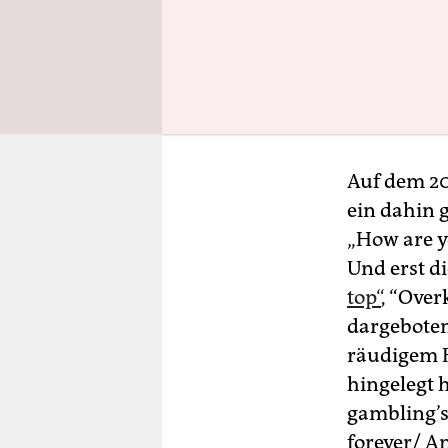
ta
De
Fre
Auf dem 20
ein dahin 
„How are y
Und erst di
top“
, “Over
dargeboten
räudigem Ro
hingelegt h
gambling’s 
forever/ An