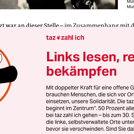
Mus
Mus
zt war an dieser Stelle –
im Zusammenhang mit 
neider-TM-Album „The 8 Of Space“
– von Motörhe
taz
zahl ich

e. Daran knüpfen wir gerne an. Denn wie sehr M
, wie sehr wummernde Lautsprechertürme, wie 
Links lesen, r
ß und Rock derzeit fehlen, merkt man, wenn m
bekämpfen
Album „Louder Than Noise … Live in Berlin“
hört
hatte die Band immer eine besondere Beziehung, 
Mit doppelter Kraft für eine offene G
brauchen Menschen, die sich vor O
 sich darauf verlassen, dass sie Ende des Jahres
einsetzen, unsere Solidarität. Die ta
 vorbeikam. Auch ihr letztes Konzert kurz vor 
beginnt im Zentrum“. 50 Prozent a
 Dezember 2015 in Berlin gegeben.
bei taz zahl ich gehen – bis zum 30
die linke, selbstverwaltete Orte unte
bevor sie verschwinden. Sind Sie da