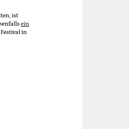
en, ist
benfalls
ein
estival in