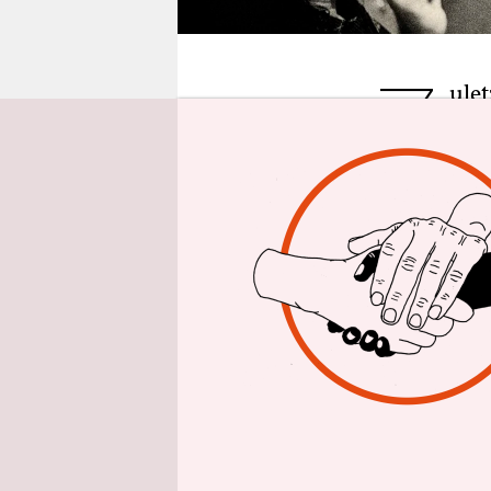
epaper login
Z
ulet
Sch
Red
und Lemmy
und Schwei
Motörhead-
Zu Berlin 
konnte man
irgendwann
hat sie im