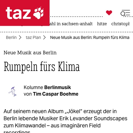

taz zahl ich
iran-krieg
landtagswahl in sachsen-anhalt
hitze
christophe

taz zahl ich
Berlin
taz Plan
Neue Musik aus Berlin: Rumpeln fürs Klima
taz zahl ich
themen
Neue Musik aus Berlin
Rumpeln fürs Klima
politik
öko
Kolumne
Berlinmusik
gesellschaft
von
Tim Caspar Boehme
kultur
Auf seinem neuen Album „Jökel“ erzeugt der in
Berlin lebende Musiker Erik Levander Soundscapes
sport
zum Klimawandel – aus imaginären Field
recordings.