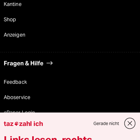
Kantine
Shop
Anzeigen
Fragen & Hilfe
Feedback
Aboservice
ePaper Login
taz
zahl ich
Gerade nicht

Downloads für Abonnierende
Links lesen, rechts