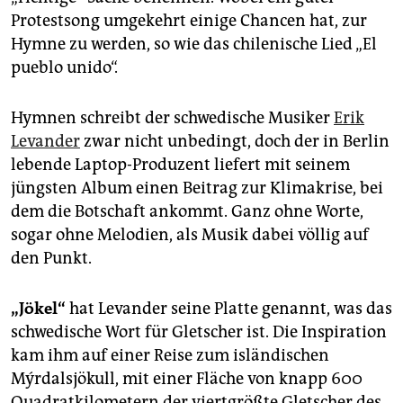
epaper login
Protestsong umgekehrt einige Chancen hat, zur
Hymne zu werden, so wie das chilenische Lied „El
pueblo unido“.
Hymnen schreibt der schwedische Musiker
Erik
Levander
zwar nicht unbedingt, doch der in Berlin
lebende Laptop-Produzent liefert mit seinem
jüngsten Album einen Beitrag zur Klimakrise, bei
dem die Botschaft ankommt. Ganz ohne Worte,
sogar ohne Melodien, als Musik dabei völlig auf
den Punkt.
„Jökel“
hat Levander seine Platte genannt, was das
schwedische Wort für Gletscher ist. Die Inspiration
kam ihm auf einer Reise zum isländischen
Mýrdalsjökull, mit einer Fläche von knapp 600
Quadratkilometern der viertgrößte Gletscher des