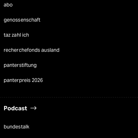
abo
genossenschaft
taz zahl ich
recherchefonds ausland
panterstiftung
panterpreis 2026
Podcast
bundestalk