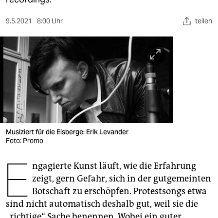
berlin
nord
9.5.2021
8:00 Uhr
teilen
wahrheit
verlag
verlag
veranstaltungen
shop
Musiziert für die Eisberge: Erik Levander
Foto: Promo
fragen & hilfe
E
unterstützen
ngagierte Kunst läuft, wie die Erfahrung
zeigt, gern Gefahr, sich in der gutgemeinten
abo
Botschaft zu erschöpfen. Protestsongs etwa
genossenschaft
sind nicht automatisch deshalb gut, weil sie die
„richtige“ Sache benennen. Wobei ein guter