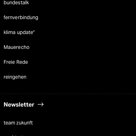
bundestalk
fernverbindung
klima update°
Mauerecho
Freie Rede
reingehen
Newsletter
team zukunft