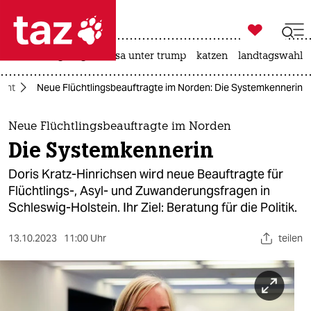

taz zahl ich
hitze
bergsteigen
usa unter trump
katzen
landtagswahl i

taz zahl ich
ucht
Neue Flüchtlingsbeauftragte im Norden: Die Systemkennerin
taz zahl ich
themen
Neue Flüchtlingsbeauftragte im Norden
Die Systemkennerin
politik
Doris Kratz-Hinrichsen wird neue Beauftragte für
öko
Flüchtlings-, Asyl- und Zuwanderungsfragen in
Schleswig-Holstein. Ihr Ziel: Beratung für die Politik.
gesellschaft
13.10.2023
11:00 Uhr
teilen
kultur
sport