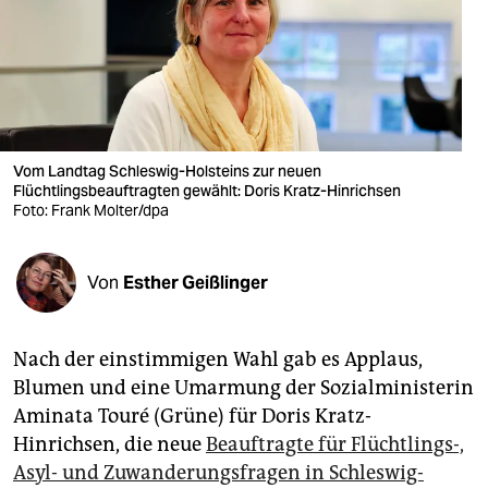
berlin
nord
wahrheit
verlag
Vom Landtag Schleswig-Holsteins zur neuen
verlag
Flüchtlingsbeauftragten gewählt: Doris Kratz-Hinrichsen
Foto: Frank Molter/dpa
veranstaltungen
shop
Von
Esther Geißlinger
fragen & hilfe
Nach der einstimmigen Wahl gab es Applaus,
unterstützen
Blumen und eine Umarmung der Sozialministerin
abo
Aminata Touré (Grüne) für Doris Kratz-
Hinrichsen, die neue
Beauftragte für Flüchtlings-,
genossenschaft
Asyl- und Zuwanderungsfragen in Schleswig-