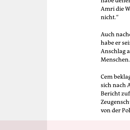
habe denen
Amri die W
nicht.“
Auch nachd
habe er se
Anschlag a
Menschen.
Cem beklag
sich nach A
Bericht zu
Zeugenschu
von der Pol