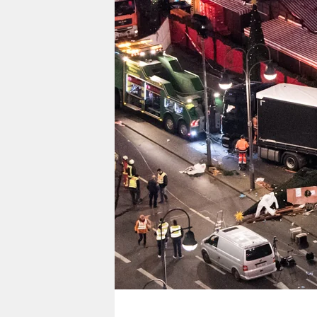
berlin
nord
wahrheit
verlag
verlag
veranstaltungen
shop
fragen & hilfe
unterstützen
abo
genossenschaft