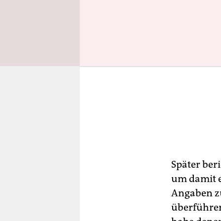
Später ber
um damit e
Angaben zu
überführen