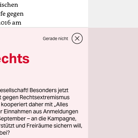
lischen
fe gegen
 2016 am
 der als
Gerade nicht
n ihn
echts
r erfolglos
Decknamen
u Walaa
esellschaft! Besonders jetzt
November
rt gegen Rechtsextremismus
esier
z kooperiert daher mit „Alles
ller Einnahmen aus Anmeldungen
. September – an die Kampagne,
rstützt und Freiräume sichern will,
bei?