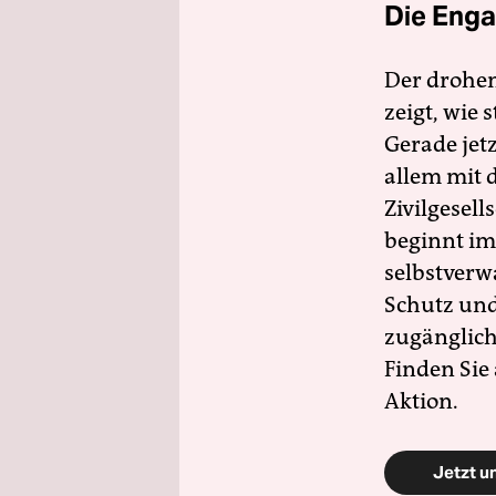
Die Enga
Der drohe
zeigt, wie
Gerade jet
allem mit d
Zivilgesell
beginnt im
selbstverw
Schutz und 
zugänglich
Finden Sie
Aktion.
Jetzt u