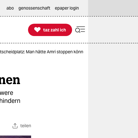
abo
genossenschaft
epaper login

taz zahl ich
taz zahl ich
tscheidplatz: Man hätte Amri stoppen können
nnen
hwere
rhindern
teilen