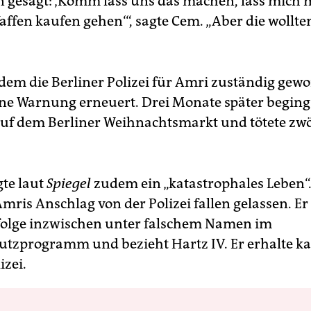
 gesagt: ‚Komm lass uns das machen, lass mich 
affen kaufen gehen‘“, sagte Cem. „Aber die wollte
em die Berliner Polizei für Amri zuständig gewo
ine Warnung erneuert. Drei Monate später begin
uf dem Berliner Weihnachtsmarkt und tötete zwö
te laut
Spiegel
zudem ein „katastrophales Leben“.
mris Anschlag von der Polizei fallen gelassen. Er
folge inzwischen unter falschem Namen im
tzprogramm und bezieht Hartz IV. Er erhalte k
izei.