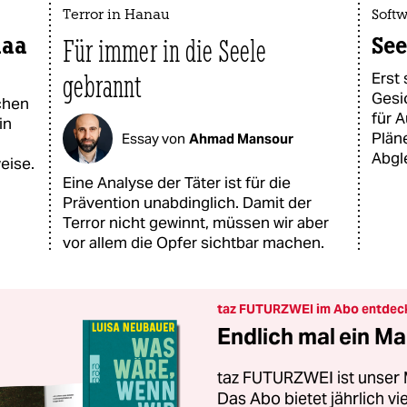
Terror in Hanau
Soft
laa
See
Für immer in die Seele
gebrannt
Erst
Gesi
schen
für 
in
Pläne
Essay von
Ahmad Mansour
Abgl
eise.
Eine Analyse der Täter ist für die
Prävention unabdinglich. Damit der
Terror nicht gewinnt, müssen wir aber
vor allem die Opfer sichtbar machen.
taz FUTURZWEI im Abo entdec
Endlich mal ein Ma
taz FUTURZWEI ist unser 
Das Abo bietet jährlich v