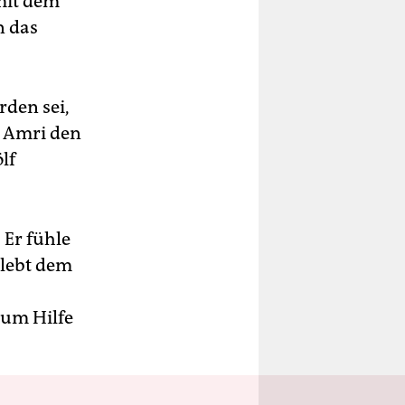
mit dem
n das
rden sei,
g Amri den
lf
 Er fühle
 lebt dem
aum Hilfe