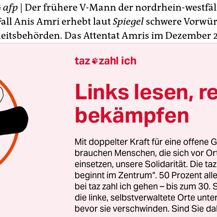
G
afp
| Der frühere V-Mann der nordrhein-westfä
Fall Anis Amri erhebt laut
Spiegel
schwere Vorwür
heitsbehörden. Das Attentat Amris im Dezember
reitscheidplatz wäre zu verhindern gewesen, sagte
taz
zahl ich

annt gewordene Informant am Freitag. „Wir hätte
nnen, aber wir haben es nicht gemacht.“
Links lesen, r
elfach vor Amri gewarnt, die Warnungen seien abe
bekämpfen
 sagte der Informant „VP01“. Er war unter dem 
in eine Islamistenzelle um den Hassprediger Ab
Mit doppelter Kraft für eine offene G
eust worden und während der Ermittlungen im 
brauchen Menschen, die sich vor O
auf Amri getroffen. Sofort habe Cem vor dem Tun
einsetzen, unsere Solidarität. Die ta
beginnt im Zentrum“. 50 Prozent a
o
Der Spiegel
.
bei taz zahl ich gehen – bis zum 30
die linke, selbstverwaltete Orte unte
bevor sie verschwinden. Sind Sie da