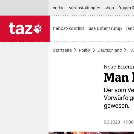
hautnavigation anspringen
hauptinhalt anspringen
footer anspringen
verlag
veranstaltungen
shop
fragen &
nahost-konflikt
usa unter trump
lan

taz zahl ich
taz zahl ich
Startseite
Politik
Deutschland
A
themen
politik
Neue Erkenn
Man 
öko
Der vom Ve
gesellschaft
Vorwürfe ge
gewesen.
kultur
sport
6.3.2020
19:00