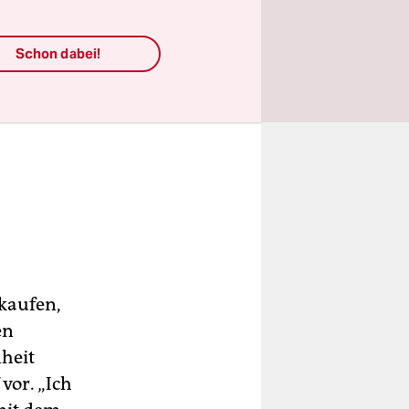
Schon dabei!
kaufen,
en
heit
vor. „Ich