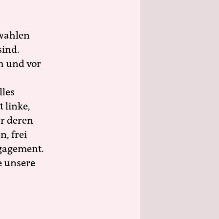
wahlen
sind.
h und vor
lles
 linke,
ür deren
n, frei
ngagement.
e unsere