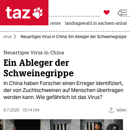

taz zahl ich
hitze
niedrigwasser
rente
landtagswahl in sachsen-anhalt

taz zahl ich
avirus
Neuartiges Virus in China: Ein Ableger der Schweinegrippe
taz zahl ich
themen
Neuartiges Virus in China
Ein Ableger der
politik
Schweinegrippe
öko
In China haben Forscher einen Erreger identifiziert,
der von Zuchtschweinen auf Menschen übertragen
gesellschaft
werden kann. Wie gefährlich ist das Virus?
kultur
6.7.2020
10:14 Uhr
teilen
sport