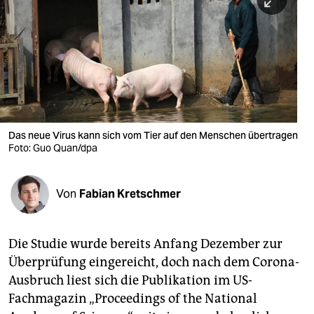
berlin
nord
wahrheit
verlag
verlag
Das neue Virus kann sich vom Tier auf den Menschen übertragen
Foto: Guo Quan/dpa
veranstaltungen
shop
Von
Fabian Kretschmer
fragen & hilfe
unterstützen
Die Studie wurde bereits Anfang Dezember zur
Überprüfung eingereicht, doch nach dem Corona-
abo
Ausbruch liest sich die Publikation im US-
genossenschaft
Fachmagazin „Proceedings of the National