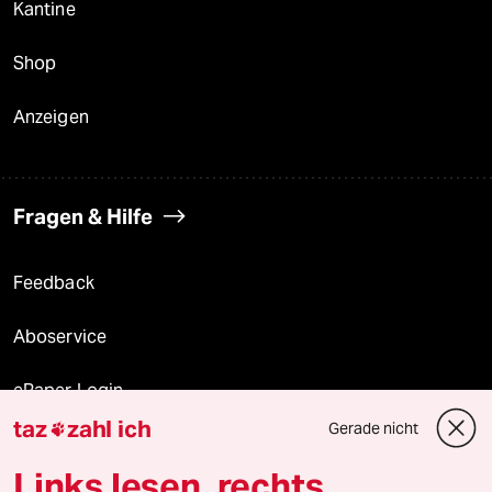
Kantine
Shop
Anzeigen
Fragen & Hilfe
Feedback
Aboservice
ePaper Login
taz
zahl ich
Gerade nicht

Downloads für Abonnierende
Links lesen, rechts