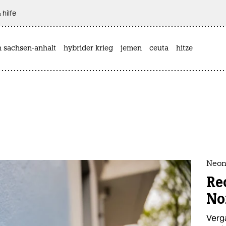
 hilfe
n sachsen-anhalt
hybrider krieg
jemen
ceuta
hitze
Neona
Re
No
Verg