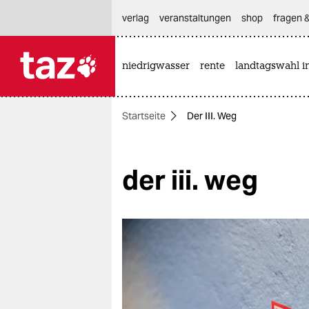
hautnavigation anspringen
hauptinhalt anspringen
footer anspringen
verlag
veranstaltungen
shop
fragen &
niedrigwasser
rente
landtagswahl i

taz zahl ich
taz zahl ich
Startseite
Der III. Weg
themen
politik
der iii. weg
öko
gesellschaft
kultur
sport