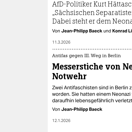
AfD-Politiker Kurt Hättas
„Sächsischen Separatiste
Dabei steht er dem Neona
Von
Jean-Philipp Baeck
und
Konrad L
11.3.2026
Antifas gegen III. Weg in Berlin
Messerstiche von Ne
Notwehr
Zwei Antifaschisten sind in Berlin
worden. Sie hatten einem Neonazi v
daraufhin lebensgefährlich verletz
Von
Jean-Philipp Baeck
12.1.2026