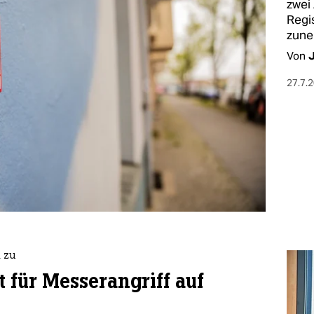
zwei
Regi
zune
Von
27.7.
 zu
t für Messerangriff auf