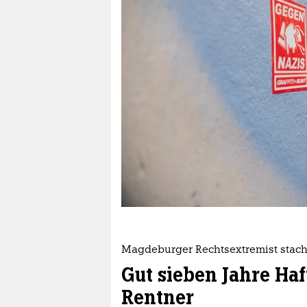
berlin
nord
wahrheit
verlag
verlag
veranstaltungen
shop
fragen & hilfe
unterstützen
Magdeburger Rechtsextremist stach
abo
Gut sieben Jahre Haf
genossenschaft
Rentner