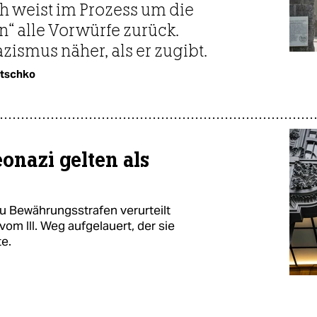
ch weist im Prozess um die
n“ alle Vorwürfe zurück.
zismus näher, als er zugibt.
itschko
onazi gelten als
 zu Bewährungsstrafen verurteilt
om III. Weg aufgelauert, der sie
te.