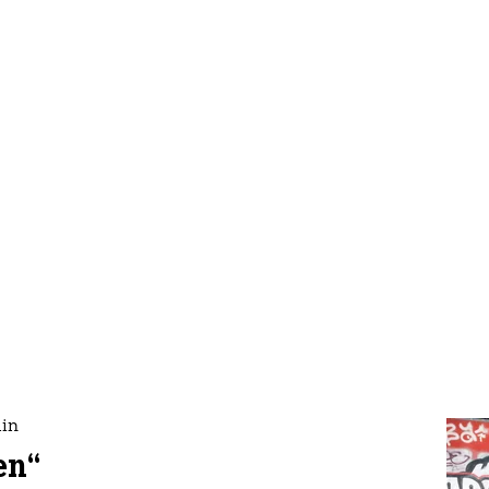
lin
en“