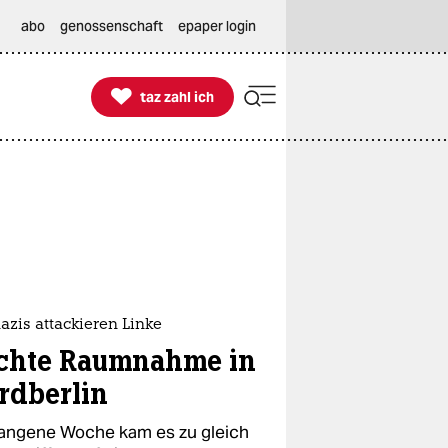
abo
genossenschaft
epaper login

taz zahl ich
taz zahl ich
zis attackieren Linke
chte Raumnahme in
rdberlin
angene Woche kam es zu gleich