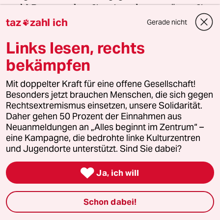
auch? Dann machen Sie mit und unterstützen Sie
unsere Aktion.
taz
zahl ich
Gerade nicht

Links lesen, rechts
Jetzt unterstützen
bekämpfen
Mit doppelter Kraft für eine offene Gesellschaft!
Besonders jetzt brauchen Menschen, die sich gegen
Themen
Rechtsextremismus einsetzen, unsere Solidarität.
#Korruption
#Griechenland
#Pasok
#Nea Dimokratia
Daher gehen 50 Prozent der Einnahmen aus
#Kyriakos Mitsotakis
Neuanmeldungen an „Alles beginnt im Zentrum“ –
eine Kampagne, die bedrohte linke Kulturzentren
und Jugendorte unterstützt. Sind Sie dabei?
Feedback
Kommentieren
Fehlerhinweis

Ja, ich will
Diesen Artikel teilen
Schon dabei!