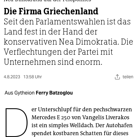
berlin
Nea Dimokratia auf der Peloponnes
Die Firma Griechenland
nord
Seit den Parlamentswahlen ist das
wahrheit
Land fest in der Hand der
konservativen Nea Dimokratia. Die
verlag
Verflechtungen der Partei mit
verlag
Unternehmen sind enorm.
veranstaltungen
4.8.2023
13:58 Uhr
teilen
shop
fragen & hilfe
Aus Gytheion
Ferry Batzoglou
D
unterstützen
er Unterschlupf für den pechschwarzen
abo
Mercedes E 250 von Vangelis Liverakos
ist ein simples Welldach. Der Autohafen
genossenschaft
spendet kostbaren Schatten für dieses