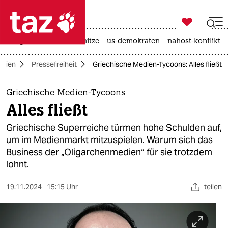

taz zahl ich
krieg in der ukraine
hitze
us-demokraten
nahost-konflikt

taz zahl ich
dien
Pressefreiheit
Griechische Medien-Tycoons: Alles fließt
taz zahl ich
themen
Griechische Medien-Tycoons
Alles fließt
politik
Griechische Superreiche türmen hohe Schulden auf,
öko
um im Medienmarkt mitzuspielen. Warum sich das
Business der „Oligarchenmedien“ für sie trotzdem
gesellschaft
lohnt.
kultur
19.11.2024
15:15 Uhr
teilen
sport