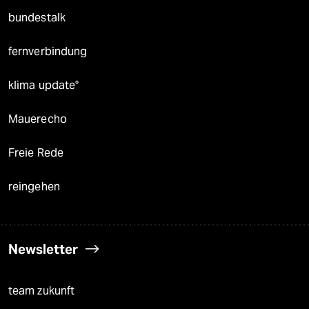
bundestalk
fernverbindung
klima update°
Mauerecho
Freie Rede
reingehen
Newsletter
team zukunft