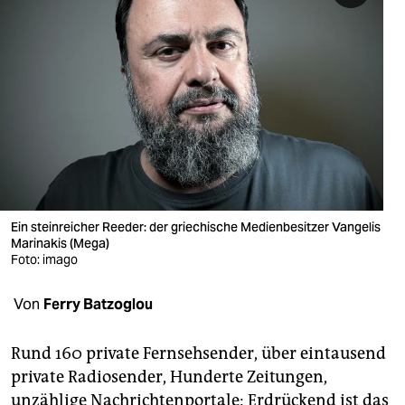
berlin
nord
wahrheit
verlag
verlag
veranstaltungen
Ein steinreicher Reeder: der griechische Medienbesitzer Vangelis
shop
Marinakis (Mega)
Foto: imago
fragen & hilfe
unterstützen
Von
Ferry Batzoglou
abo
Rund 160 private Fernsehsender, über eintausend
genossenschaft
private Radiosender, Hunderte Zeitungen,
unzählige Nachrichtenportale: Erdrückend ist das