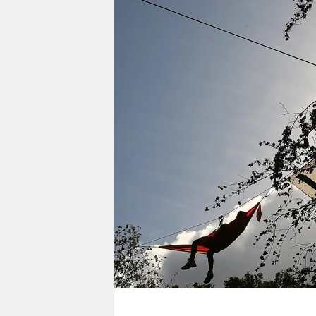
berlin
nord
wahrheit
verlag
verlag
veranstaltungen
shop
fragen & hilfe
unterstützen
abo
genossenschaft