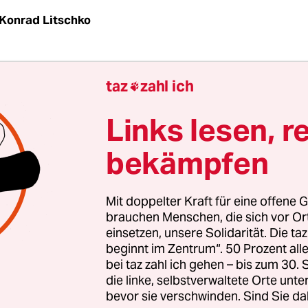
Konrad Litschko
rwerk der Natur“ sei der
Hambacher Forst
, schw
taz
zahl ich

emen vom „III. Weg“. Jahrhunderte alte Bäume, se
arten, die „ökologische Wertigkeit“: Natürlich s
Links lesen, r
ite der Umweltaktivisten“, die derzeit gegen die g
bekämpfen
 Forstes in Nordrhein-Westfalen protestieren, erk
rtei. „Es versteht sich für jeden Heimat liebende
on selbst.“
Mit doppelter Kraft für eine offene G
brauchen Menschen, die sich vor O
einsetzen, unsere Solidarität. Die ta
extreme Solidaritätsadresse mag überraschen, aber
beginnt im Zentrum“. 50 Prozent a
fall. Der „III. Weg“ organisierte zuletzt auch Spa
bei taz zahl ich gehen – bis zum 30
Anhänger durch die „imposante Urlandschaft“ im
die linke, selbstverwaltete Orte unte
d. In mehreren Städten verteilte sie Flugblätter
bevor sie verschwinden. Sind Sie da