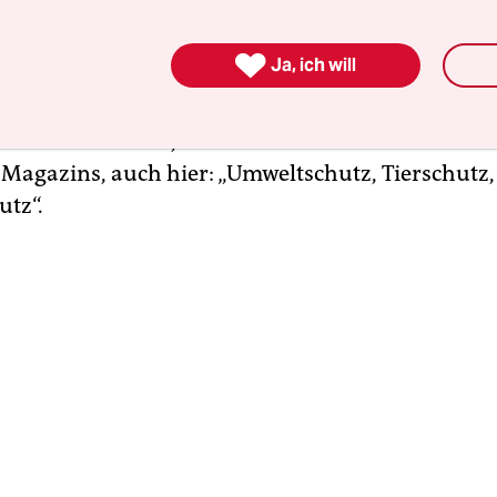
weltschutz ist Heimatschutz“. In der rechten Sze
PD-nahe Magazin „Umwelt & Aktiv“ gelesen, das 

Ja, ich will
t Stadttauben oder Schweinehaltung beschäftigte 
 warnte, dass Deutschland „von Zuwanderern is
berflutet“ werde, die hier Tiere schächten würde
 Magazins, auch hier: „Umweltschutz, Tierschutz,
tz“.