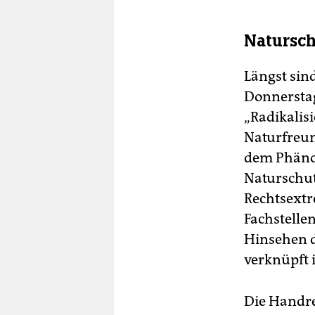
Naturschu
Längst sin
Donnerstag
„Radikalis
Naturfreu
dem Phänom
Naturschut
Rechtsextr
Fachstelle
Hinsehen d
verknüpft i
Die Handre