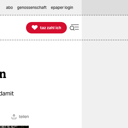
abo
genossenschaft
epaper login

taz zahl ich
taz zahl ich
en
 damit
teilen