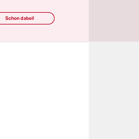
ne wird
sich
Schon dabei!
– aber
lamischen
n. Der