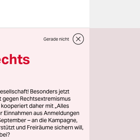
ärmen die
Gerade nicht
ltene
tehe man
echts
eplante des
lärt die
n
esellschaft! Besonders jetzt
rt gegen Rechtsextremismus
z kooperiert daher mit „Alles
 sie ist
ller Einnahmen aus Anmeldungen
ziergänge
. September – an die Kampagne,
rstützt und Freiräume sichern will,
 mit dem
bei?