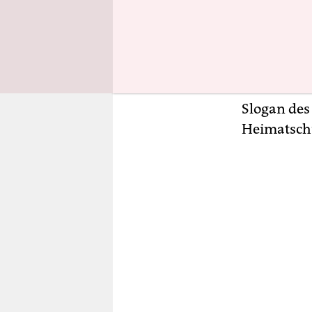
Slogan „Um
auch das N
zuletzt mi
auch davor
Glaubens ü
Slogan des
Heimatschu