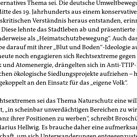
lternatives Thema sei. Die deutsche Umweltbeweg
itte des 19. Jahrhunderts aus einem konservative
onskritischen Verständnis heraus entstanden, erin
 Diese lehnte das Stadtleben ab und präsentierte 
derweise als „Heimatschutzbewegung“. Auch da
e darauf mit ihrer „Blut und Boden“-Ideologie a
eute noch engagieren sich Rechtsextreme gegen
 und Atomenergie, drängelten sich in Anti-TTIP-
chen ökologische Siedlungsprojekte aufziehen – h
gekoppelt an den Einsatz für das „eigene Volk“.
chtsextremen sei das Thema Naturschutz eine w
t, „in scheinbar unverdächtigen Bereichen zu wi
anz ihrer Positionen zu werben“, schreibt Brosch
arius Hellwig. Es brauche daher eine aufmerks
lschaft, um sich Unterwanderungen entgegenzuste