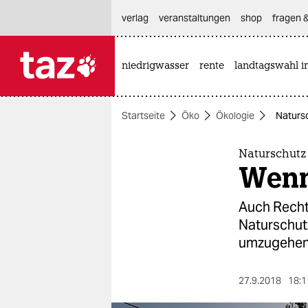
hautnavigation anspringen
hauptinhalt anspringen
footer anspringen
verlag
veranstaltungen
shop
fragen &
niedrigwasser
rente
landtagswahl i

taz zahl ich
taz zahl ich
Startseite
Öko
Ökologie
Naturs
themen
politik
Naturschutz
Wenn
öko
Auch Recht
gesellschaft
Naturschut
umzugehen 
kultur
sport
27.9.2018
18:1