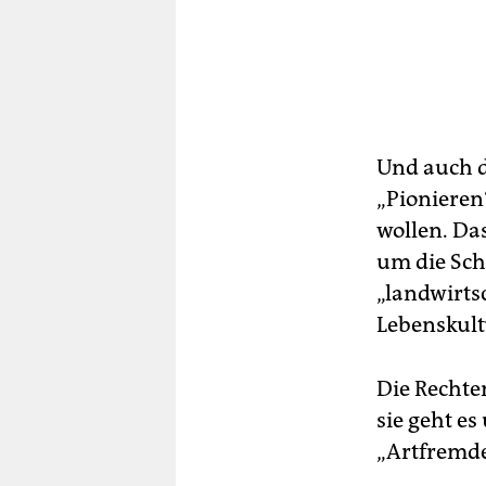
Und auch d
„Pionieren
wollen. Das
um die Sch
„landwirtsc
Lebenskult
Die Rechte
sie geht e
„Artfremde