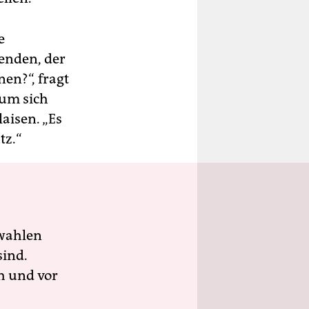
e
benden, der
en?“, fragt
 um sich
aisen. „Es
tz.“
wahlen
sind.
h und vor