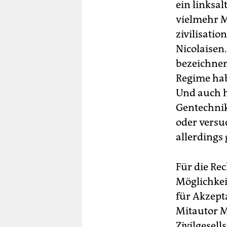
ein linksa
vielmehr M
zivilisati
Nicolaisen.
bezeichnen
Regime hab
Und auch h
Gentechnik
oder versu
allerdings 
Für die Re
Möglichkei
für Akzept
Mitautor M
Zivilgesel