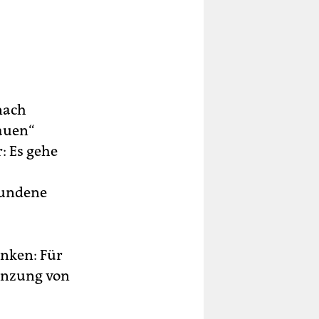
nach
bauen“
r: Es gehe
rbundene
nken: Für
renzung von