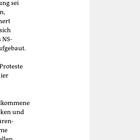
ung sei
n,
nert
sich
s NS-
ufgebaut.
Proteste
ier
illkommene
rken und
üren-
ame
llen.