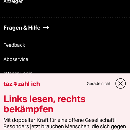
Anzeigen
Fragen & Hilfe
Feedback
Aboservice
ePaper Login
taz
zahl ich
Gerade nicht

Downloads für Abonnierende
Links lesen, rechts
bekämpfen
© 2026 taz Verlags und Vertriebs GmbH
Alle Rechte vorbehalten. Bei rechtlichen Fragen oder für Genehmigungen
Mit doppelter Kraft für eine offene Gesellschaft!
wenden Sie sich bitte an
lizenzen@taz.de
Besonders jetzt brauchen Menschen, die sich gegen