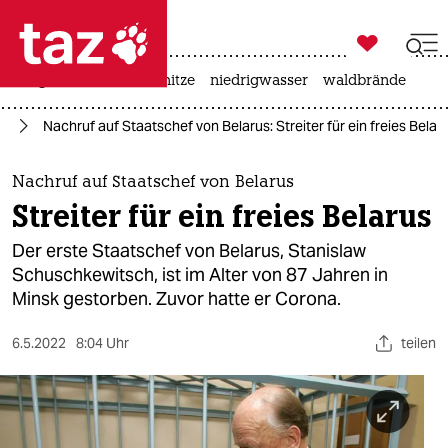

taz zahl ich
krieg in der ukraine
hitze
niedrigwasser
waldbrände

taz zahl ich
us
Nachruf auf Staatschef von Belarus: Streiter für ein freies Belar
taz zahl ich
themen
Nachruf auf Staatschef von Belarus
Streiter für ein freies Belarus
politik
Der erste Staatschef von Belarus, Stanislaw
öko
Schuschkewitsch, ist im Alter von 87 Jahren in
Minsk gestorben. Zuvor hatte er Corona.
gesellschaft
6.5.2022
8:04 Uhr
teilen
kultur
sport