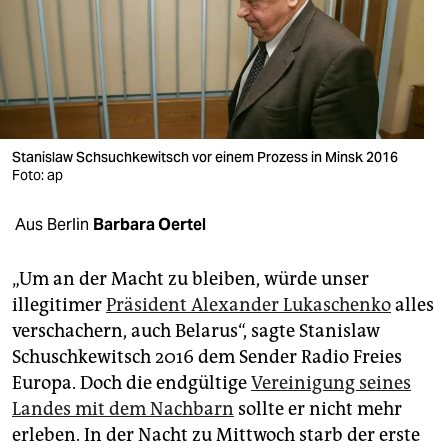
berlin
nord
wahrheit
verlag
Stanislaw Schsuchkewitsch vor einem Prozess in Minsk 2016
Foto: ap
verlag
veranstaltungen
Aus Berlin
Barbara Oertel
shop
„Um an der Macht zu bleiben, würde unser
fragen & hilfe
illegitimer
Präsident Alexander Lukaschenko
alles
verschachern, auch Belarus“, sagte Stanislaw
unterstützen
Schuschkewitsch 2016 dem Sender Radio Freies
abo
Europa. Doch die endgültige
Vereinigung seines
Landes mit dem Nachbarn
sollte er nicht mehr
genossenschaft
erleben. In der Nacht zu Mittwoch starb der erste