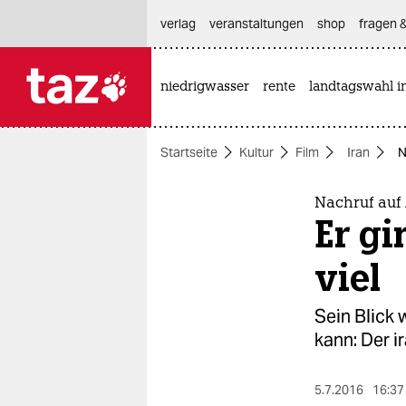
hautnavigation anspringen
hauptinhalt anspringen
footer anspringen
verlag
veranstaltungen
shop
fragen &
niedrigwasser
rente
landtagswahl i

taz zahl ich
taz zahl ich
Startseite
Kultur
Film
Iran
N
themen
politik
Nachruf auf
Er g
öko
viel
gesellschaft
Sein Blick 
kultur
kann: Der i
sport
5.7.2016
16:37