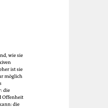
nd, wie sie
xiven
her ist sie
ur möglich
s
: die
d Offenheit
 kann: die