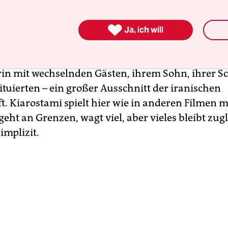
iel hat, sich das Leben zu nehmen, in „Der Gesch

Goldener-Palmen-Gewinner 1997, aber eher nicht 
Ja, ich will
 bester Film), und vor allem und am auffälligsten
der zehn Einstellungen lang das Innere eines Auto
rin mit wechselnden Gästen, ihrem Sohn, ihrer S
ituierten – ein großer Ausschnitt der iranischen
t. Kiarostami spielt hier wie in anderen Filmen m
geht an Grenzen, wagt viel, aber vieles bleibt zug
implizit.