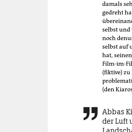
damals se
gedreht ha
übereinand
selbst und 
noch denun
selbst auf
hat, seinen
Film-im-Fi
(fiktive) 
problemati
(den Kiaros
Abbas Ki

der Luft 
Landsch