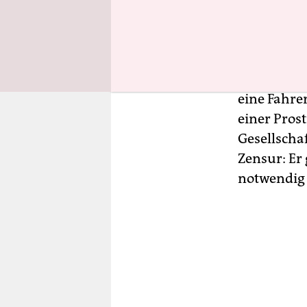
das eine Z
Kirsche“ (
Kiarostamis
dem Film, 
eine Fahre
einer Prost
Gesellschaf
Zensur: Er 
notwendig 