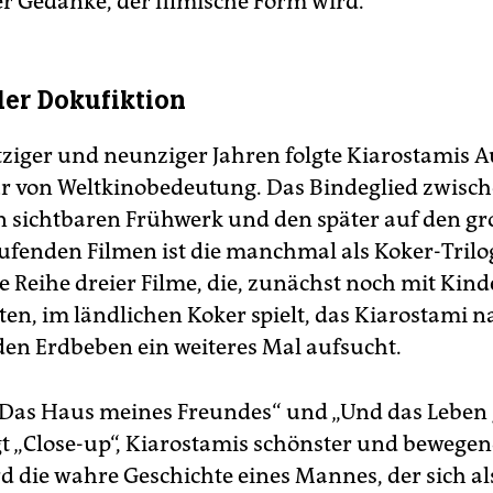
r Gedanke, der filmische Form wird.
der Dokufiktion
tziger und neunziger Jahren folgte Kiarostamis A
 von Weltkinobedeutung. Das Bindeglied zwisc
n sichtbaren Frühwerk und den später auf den g
laufenden Filmen ist die manchmal als Koker-Trilo
e Reihe dreier Filme, die, zunächst noch mit Kind
ten, im ländlichen Koker spielt, das Kiarostami 
en Erdbeben ein weiteres Mal aufsucht.
Das Haus meines Freundes“ und „Und das Leben
gt „Close-up“, ­Kia­rostamis schönster und bewegen
rd die wahre Geschichte eines Mannes, der sich al