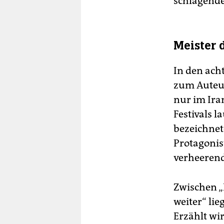
schlagende
Meister 
In den ach
zum Auteur
nur im Ira
Festivals 
bezeichnet
Protagonis
verheerend
Zwischen „
weiter“ lie
Erzählt wi