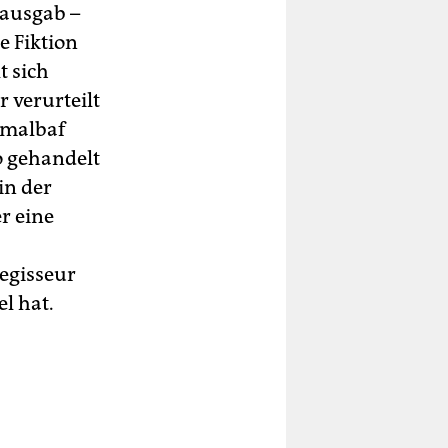
ausgab –
e Fiktion
t sich
 verurteilt
hmalbaf
o gehandelt
in der
r eine
regisseur
el hat.