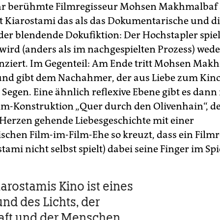
hr berühmte Filmregisseur Mohsen Makhmalbaf 
t Kiarostami das als das Dokumentarische und di
er blendende Dokufiktion: Der Hochstapler spiel
wird (anders als im nachgespielten Prozess) weder
ziert. Im Gegenteil: Am Ende tritt Mohsen Mak
 und gibt dem Nachahmer, der aus Liebe zum Kin
 Segen. Eine ähnlich re­flexive Ebene gibt es dann 
lm-Konstruktion „Quer durch den Olivenhain“, de
zu Herzen gehende Liebesgeschichte mit einer
schen Film-im-Film-Ehe so kreuzt, dass ein Film
tami nicht selbst spielt) dabei seine Finger im Spi
arostamis Kino ist eines
und des Lichts, der
aft und der Menschen