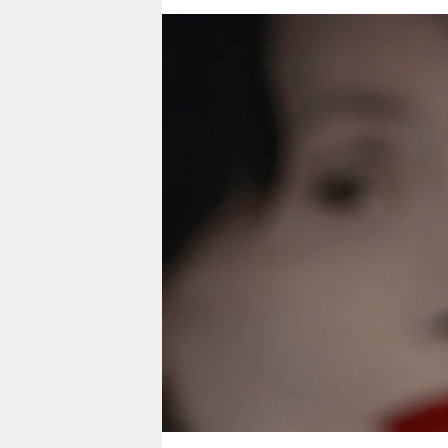
berlin
nord
wahrheit
verlag
verlag
veranstaltungen
shop
fragen & hilfe
unterstützen
abo
genossenschaft