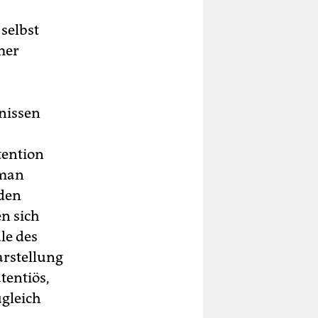
 selbst
mer
nissen
tention
 man
 den
en sich
le des
arstellung
tentiös,
ugleich