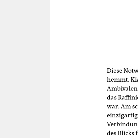
Diese Notw
hemmt. Kia
Ambivalenz 
das Raffin
war. Am sc
einzigartig
Verbindung
des Blicks 