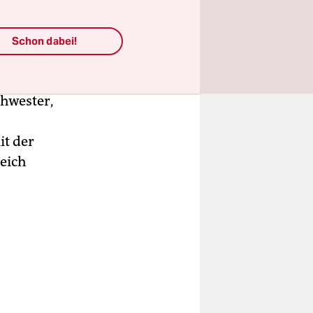
mack der
­
Schon dabei!
 in „Ten“,
s zeigt,
chwester,
it der
leich