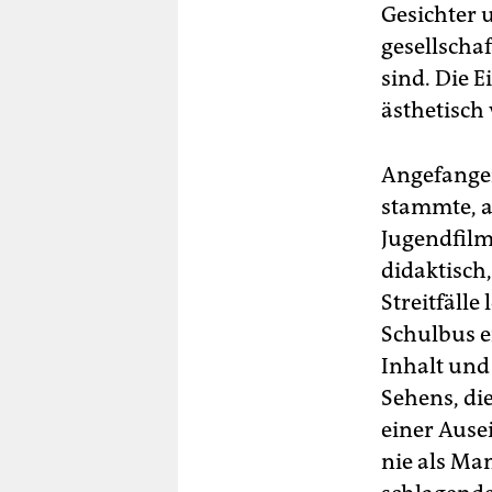
Gesichter 
gesellschaf
sind. Die E
ästhetisch 
Angefangen
stammte, a
Jugendfilm
didaktisch
Streitfälle
Schulbus e
Inhalt und
Sehens, di
einer Ause
nie als Man