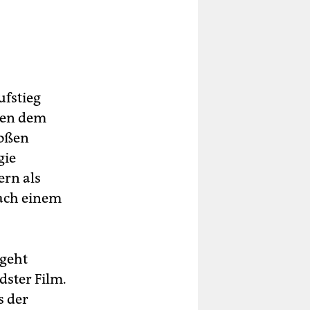
ufstieg
hen dem
roßen
gie
ern als
nach einem
 geht
dster Film.
s der