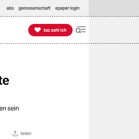
abo
genossenschaft
epaper login

taz zahl ich
taz zahl ich
te
fen sein
teilen