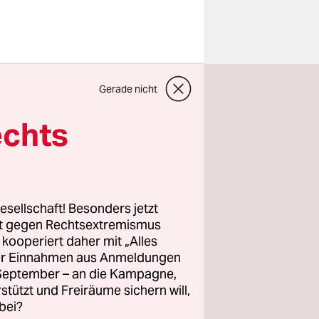
nce. Sie
es liegt
Gerade nicht
Landschaft
echts
 Nähe der
 folgt.
fahrt,
stamis Kino
esellschaft! Besonders jetzt
r
rt gegen Rechtsextremismus
z kooperiert daher mit „Alles
ller Einnahmen aus Anmeldungen
. September – an die Kampagne,
 geht es
rstützt und Freiräume sichern will,
ird dich
bei?
ii, der nur