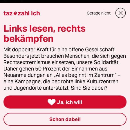
taz
zahl ich
Le Monde diplomatique
Gerade nicht

Links lesen, rechts
taz Archiv
bekämpfen
Mit doppelter Kraft für eine offene Gesellschaft!
Mehr taz Angebote
Besonders jetzt brauchen Menschen, die sich gegen
Rechtsextremismus einsetzen, unsere Solidarität.
Daher gehen 50 Prozent der Einnahmen aus
Reisen
Neuanmeldungen an „Alles beginnt im Zentrum“ –
eine Kampagne, die bedrohte linke Kulturzentren
Kantine
und Jugendorte unterstützt. Sind Sie dabei?
Shop

Ja, ich will
Anzeigen
Schon dabei!