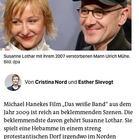
berlin
nord
wahrheit
verlag
verlag
Susanne Lothar mit ihrem 2007 verstorbenen Mann Ulrich Mühe.
Bild: dpa
veranstaltungen
shop
Von
Cristina Nord
und
Esther Slevogt
fragen & hilfe
unterstützen
Michael Hanekes Film „Das weiße Band“ aus dem
Jahr 2009 ist reich an beklemmenden Szenen. Die
abo
beklemmendste davon gehört Susanne Lothar. Sie
spielt eine Hebamme in einem streng
genossenschaft
protestantischen Dorf irgendwo im Norden