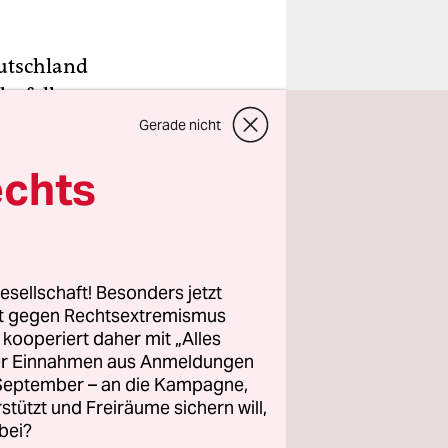
utschland
esfall
Gerade nicht
von 05.00
echts
ngen des
eines
.
esellschaft! Besonders jetzt
rt gegen Rechtsextremismus
z kooperiert daher mit „Alles
ller Einnahmen aus Anmeldungen
. September – an die Kampagne,
rstützt und Freiräume sichern will,
bei?