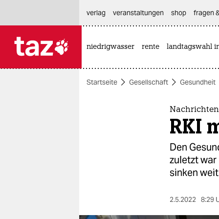
hautnavigation anspringen
hauptinhalt anspringen
footer anspringen
verlag
veranstaltungen
shop
fragen &
niedrigwasser
rente
landtagswahl i

taz zahl ich
taz zahl ich
Startseite
Gesellschaft
Gesundheit
themen
politik
Nachrichten
RKI m
öko
Den Gesund
gesellschaft
zuletzt war
sinken weit
kultur
sport
2.5.2022
8:29 