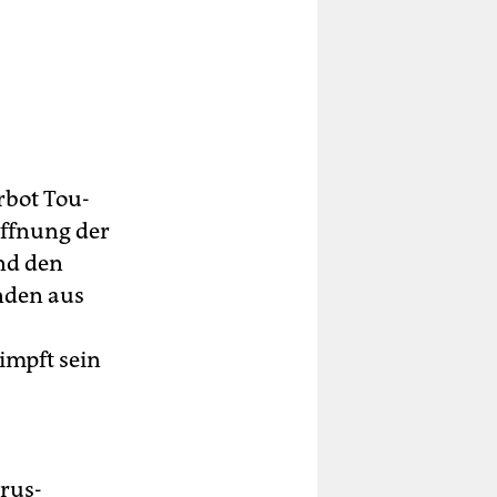
rbot Tou­
Öffnung der
nd den
nden aus
mpft sein
irus-