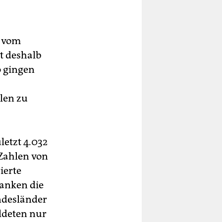
n vom
rt deshalb
o gingen
len zu
etzt 4.032
 Zahlen von
ierte
anken die
ndesländer
ldeten nur