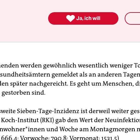

Ja, ich will
nden werden gewöhnlich wesentlich weniger To
sundheitsämtern gemeldet als an anderen Tagen
en später nachgereicht. Es geht um Menschen, d
 gestorben sind.
weite Sieben-Tage-Inzidenz ist derweil weiter ge
 Koch-Institut (RKI) gab den Wert der Neuinfekti
n­woh­ne­r*in­nen und Woche am Montagmorgen m
 666,4; Vorwoche: 790,8; Vormonat: 1531,5)