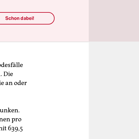
Schon dabei!
desfälle
. Die
ie an oder
sunken.
onen pro
it 639,5