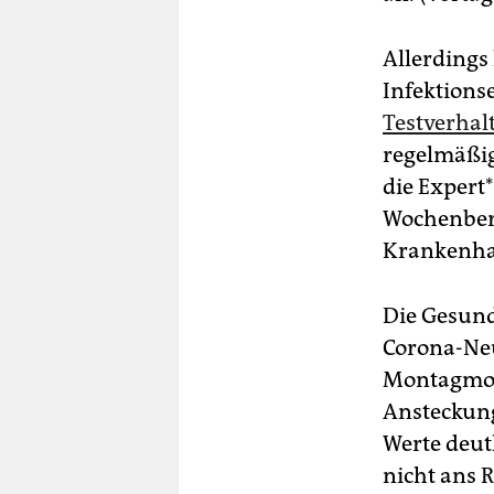
Allerdings 
Infektions
Testverhal
regelmäßig
die Ex­per
Wochenberi
Krankenha
Die Gesund
Corona-Neu
Montagmorg
Ansteckun
Werte deut
nicht ans 