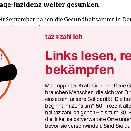
age-Inzidenz weiter gesunken
eit September haben die Gesundheitsämter in De
 Koch-Institut keinen einzigen neuen Corona-Tod
taz
zahl ich
Stunden übermittelt. Das geht aus Zahlen vom

en hervor, die den Stand des RKI-Dashboards 
Links lesen, r
rgeben. Nachträgliche Änderungen oder Ergänzu
öglich. Dass kein einziger Coronatoter innerhalb 
bekämpfen
ldet wurde, war zuletzt am 21. September der Fall
Mit doppelter Kraft für eine offene G
brauchen Menschen, die sich vor O
einsetzen, unsere Solidarität. Die ta
beginnt im Zentrum“. 50 Prozent a
bei taz zahl ich gehen – bis zum 30
die linke, selbstverwaltete Orte unte
bevor sie verschwinden. Sind Sie da