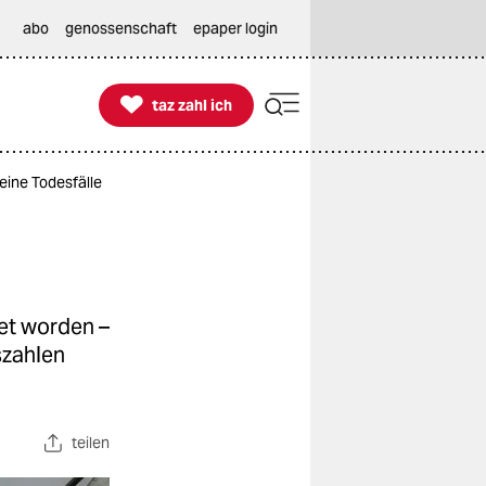
abo
genossenschaft
epaper login

taz zahl ich
taz zahl ich
eine Todesfälle
et worden –
szahlen
teilen