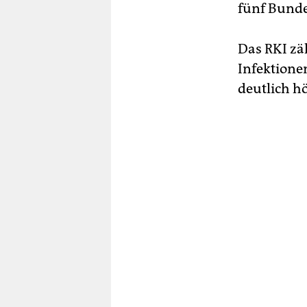
fünf Bunde
Das RKI zä
Infektione
deutlich h