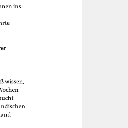
n­nen ins
hrte
rer
ß wissen,
 Wochen
bucht
ändischen
land