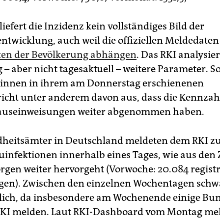
liefert die Inzidenz kein vollständiges Bild der
entwicklung, auch weil die offiziellen Meldedate
ten der Bevölkerung abhängen
. Das RKI analysie
 – aber nicht tagesaktuell – weitere Parameter. S
­t*in­nen in ihrem am Donnerstag erschienenen
cht unter anderem davon aus, dass die Kennzah
useinweisungen weiter abgenommen haben.
heitsämter in Deutschland meldeten dem RKI zul
infektionen innerhalb eines Tages, wie aus den
en weiter hervorgeht (Vorwoche: 20.084 registr
gen). Zwischen den einzelnen Wochentagen schw
lich, da insbesondere am Wochenende einige Bu
RKI melden. Laut RKI-Dashboard vom Montag me