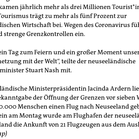
men jährlich mehr als drei Millionen Tou­ris­t*i
Tourismus trägt zu mehr als fünf Prozent zur
ischen Wirtschaft bei. Wegen des Coronavirus fü
 strenge Grenzkontrollen ein.
 ein Tag zum Feiern und ein großer Moment unse
etzung mit der Welt“, teilte der neuseeländische
inister Stuart Nash mit.
ländische Ministerpräsidentin Jacinda Ardern lie
Bekanntgabe der Öffnung der Grenzen vor sieben
90.000 Menschen einen Flug nach Neuseeland ge
lein am Montag wurde am Flughafen der neuseel
land die Ankunft von 21 Flugzeugen aus dem Aus
ap)