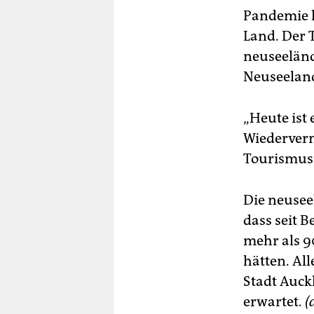
Pandemie ka
Land. Der 
neuseeländ
Neuseeland
„Heute ist
Wiedervern
Tourismusm
Die neusee
dass seit 
mehr als 
hätten. Al
Stadt Auck
erwartet.
(