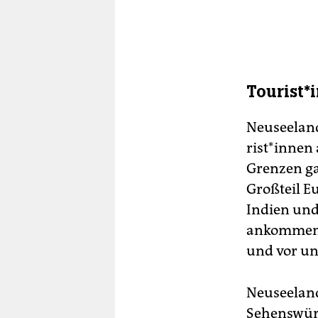
Tou­ris­
Neuseeland
ris­t*in­ne
Grenzen ga
Großteil E
Indien und
ankommend
und vor un
Neuseeland
Sehenswürd