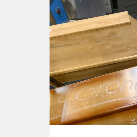
berlin
nord
wahrheit
verlag
verlag
veranstaltungen
shop
fragen & hilfe
unterstützen
abo
genossenschaft