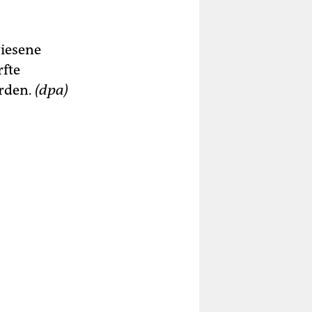
wiesene
rfte
erden.
(dpa)