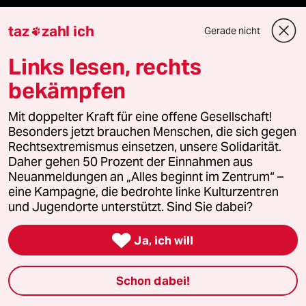
reingehen
taz
zahl ich
Gerade nicht

Links lesen, rechts
Newsletter
bekämpfen
Mit doppelter Kraft für eine offene Gesellschaft!
team zukunft
Besonders jetzt brauchen Menschen, die sich gegen
Rechtsextremismus einsetzen, unsere Solidarität.
taz frisch
Daher gehen 50 Prozent der Einnahmen aus
Neuanmeldungen an „Alles beginnt im Zentrum“ –
taz zahl ich
eine Kampagne, die bedrohte linke Kulturzentren
und Jugendorte unterstützt. Sind Sie dabei?
taz lab Infobrief

Ja, ich will
Veranstaltungen
Schon dabei!