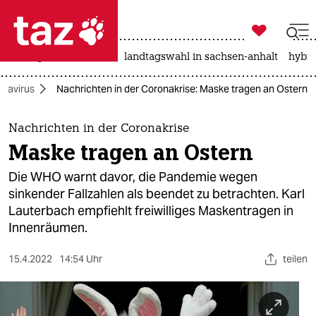

taz zahl ich
niedrigwasser
rente
landtagswahl in sachsen-anhalt
hybri

taz zahl ich
navirus
Nachrichten in der Coronakrise: Maske tragen an Ostern
taz zahl ich
themen
Nachrichten in der Coronakrise
Maske tragen an Ostern
politik
Die WHO warnt davor, die Pandemie wegen
öko
sinkender Fallzahlen als beendet zu betrachten. Karl
Lauterbach empfiehlt freiwilliges Maskentragen in
gesellschaft
Innenräumen.
kultur
15.4.2022
14:54 Uhr
teilen
sport