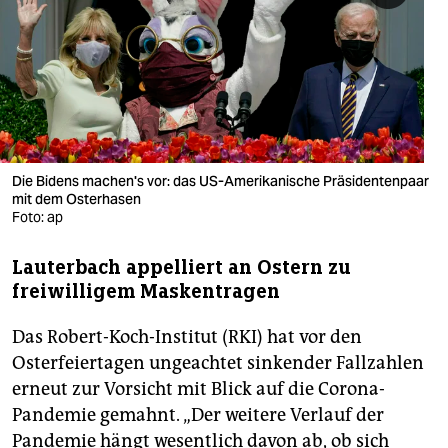
berlin
nord
wahrheit
verlag
verlag
Die Bidens machen's vor: das US-Amerikanische Präsidentenpaar
mit dem Osterhasen
veranstaltungen
Foto: ap
shop
Lauterbach appelliert an Ostern zu
freiwilligem Maskentragen
fragen & hilfe
unterstützen
Das Robert-Koch-Institut (RKI) hat vor den
Osterfeiertagen ungeachtet sinkender Fallzahlen
abo
erneut zur Vorsicht mit Blick auf die Corona-
genossenschaft
Pandemie gemahnt. „Der weitere Verlauf der
Pandemie hängt wesentlich davon ab, ob sich