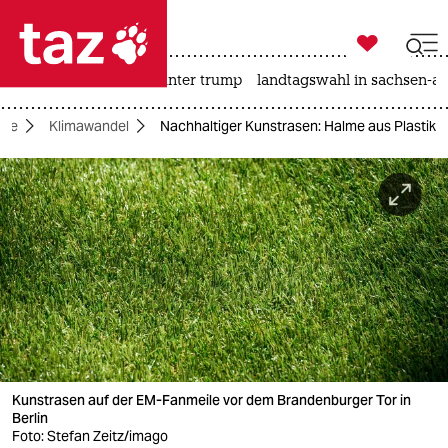

taz zahl ich
nahost-konflikt
usa unter trump
landtagswahl in sachsen-an

taz zahl ich
gie
Klimawandel
Nachhaltiger Kunstrasen: Halme aus Plastik
taz zahl ich
themen
politik
öko
gesellschaft
kultur
Kunstrasen auf der EM-Fanmeile vor dem Brandenburger Tor in
sport
Berlin
Foto: Stefan Zeitz/imago