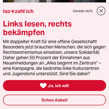
taz
zahl ich
Gerade nicht

Umweltschützer, Mieterbund, Gewerkschaft
Vielfältiges Bündnis fordert Hitzegipfel
Links lesen, rechts
Zahlreiche Organisationen fordern von der
bekämpfen
Bundesregierung einen Hitzegipfel und Geld für
Klimaanpassung. Auch europäische
Mit doppelter Kraft für eine offene Gesellschaft!
Gesundheitsverbände mahnen.
Besonders jetzt brauchen Menschen, die sich gegen
Von
Pauline Ruprecht
und
Jonas Waack
Rechtsextremismus einsetzen, unsere Solidarität.
Daher gehen 50 Prozent der Einnahmen aus
6.8.2026
Neuanmeldungen an „Alles beginnt im Zentrum“ –
eine Kampagne, die bedrohte linke Kulturzentren
und Jugendorte unterstützt. Sind Sie dabei?

Ja, ich will
Schon dabei!