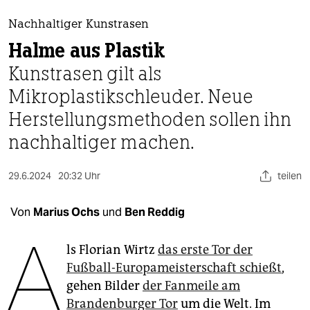
berlin
Nachhaltiger Kunstrasen
nord
Halme aus Plastik
wahrheit
Kunstrasen gilt als
Mikroplastikschleuder. Neue
verlag
Herstellungsmethoden sollen ihn
verlag
nachhaltiger machen.
veranstaltungen
shop
29.6.2024
20:32 Uhr
teilen
fragen & hilfe
Von
Marius Ochs
und
Ben Reddig
A
unterstützen
ls Florian Wirtz
das erste Tor der
abo
Fußball-Europameisterschaft schießt
,
gehen Bilder
der Fanmeile am
genossenschaft
Brandenburger Tor
um die Welt. Im