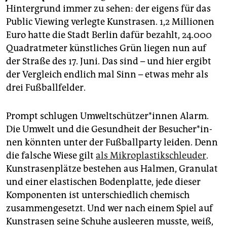
epaper login
Hintergrund immer zu sehen: der eigens für das
Public Viewing verlegte Kunstrasen. 1,2 Millionen
Euro hatte die Stadt Berlin dafür bezahlt, 24.000
Quadratmeter künstliches Grün liegen nun auf
der Straße des 17. Juni. Das sind – und hier ergibt
der Vergleich endlich mal Sinn – etwas mehr als
drei Fußballfelder.
Prompt schlugen Um­welt­schüt­ze­r*in­nen Alarm.
Die Umwelt und die Gesundheit der Be­su­che­r*in­
nen könnten unter der Fußballparty leiden. Denn
die falsche Wiese gilt
als Mikroplastikschleuder
.
Kunstrasenplätze bestehen aus Halmen, Granulat
und einer elastischen Bodenplatte, jede dieser
Komponenten ist unterschiedlich chemisch
zusammengesetzt. Und wer nach einem Spiel auf
Kunst­rasen seine Schuhe ausleeren musste, weiß,