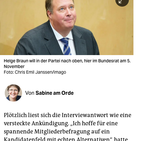
berlin
nord
wahrheit
verlag
verlag
Helge Braun will in der Partei nach oben, hier im Bundesrat am 5.
November
veranstaltungen
Foto: Chris Emil Janssen/imago
shop
fragen & hilfe
Von
Sabine am Orde
unterstützen
Plötzlich liest sich die Interviewantwort wie eine
abo
versteckte Ankündigung. „Ich hoffe für eine
genossenschaft
spannende Mitgliederbefragung auf ein
Kandidatenfeld mit echten Alternativen“, hatte