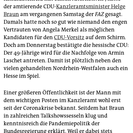
epaper login
der amtierende CDU-
Kanzleramtsminister Helge
Braun
am vergangenen Samstag der
FAZ
gesagt.
Damals hatte noch so gut wie niemand den engen
Vertrauten von Angela Merkel als möglichen
Kandidaten für den
CDU-Vorsitz
auf dem Schirm.
Doch am Donnerstag bestätigte die hessische CDU:
Der 49-Jährige wird für die Nachfolge von Armin
Laschet antreten. Damit ist plötzlich neben den
vielen gehandelten Nordrhein-Westfalen auch ein
Hesse im Spiel.
Einer größeren Öffentlichkeit ist der Mann mit
dem wichtigen Posten im Kanzleramt wohl erst
seit der Coronakrise bekannt. Seitdem hat Braun
in zahlreichen Talkshowssesseln klug und
kenntnisreich die Pandemiepolitik der
Bundesregierung erklärt. Weil er dabei stets