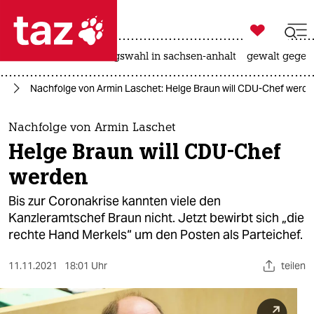

taz zahl ich
hitze
surfen
landtagswahl in sachsen-anhalt
gewalt gegen

taz zahl ich
25
Nachfolge von Armin Laschet: Helge Braun will CDU-Chef werd
taz zahl ich
themen
Nachfolge von Armin Laschet
Helge Braun will CDU-Chef
politik
werden
öko
Bis zur Coronakrise kannten viele den
Kanzleramtschef Braun nicht. Jetzt bewirbt sich „die
gesellschaft
rechte Hand Merkels“ um den Posten als Parteichef.
kultur
11.11.2021
18:01 Uhr
teilen
sport