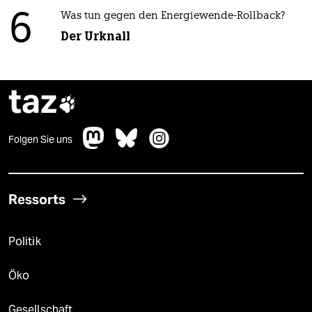
6
Was tun gegen den Energiewende-Rollback?
Der Urknall
taz

Folgen Sie uns
Ressorts
Politik
Öko
Gesellschaft