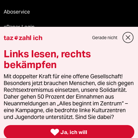
Aboservice
ePaper Login
taz
zahl ich
Gerade nicht

Downloads für Abonnierende
Links lesen, rechts
bekämpfen
© 2026 taz Verlags und Vertriebs GmbH
Mit doppelter Kraft für eine offene Gesellschaft!
Alle Rechte vorbehalten. Bei rechtlichen Fragen oder für Genehmigungen
wenden Sie sich bitte an
lizenzen@taz.de
Besonders jetzt brauchen Menschen, die sich gegen
Rechtsextremismus einsetzen, unsere Solidarität.
Daher gehen 50 Prozent der Einnahmen aus
Feedback
Redaktionsstatut
Kommune-Richtlinien
KI-
Neuanmeldungen an „Alles beginnt im Zentrum“ –
eine Kampagne, die bedrohte linke Kulturzentren
Leitlinie
Informant
Datenschutz
Impressum
AGB
und Jugendorte unterstützt. Sind Sie dabei?
Seitenwende
Einwilligungen widerrufen (Ads)

Ja, ich will