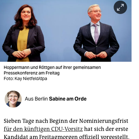
berlin
nord
wahrheit
verlag
verlag
veranstaltungen
Hoppermann und Röttgen auf ihrer gemeinsamen
Pressekonferenz am Freitag
Foto: Kay Nietfeld/dpa
shop
fragen & hilfe
Aus Berlin
Sabine am Orde
unterstützen
abo
Sieben Tage nach Beginn der Nominierungsfrist
genossenschaft
für den künftigen CDU-Vorsitz
hat sich der erste
Kandidat am Freitagmorgen offiziell vorgestellt.