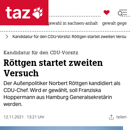

taz zahl ich
hitze
surfen
landtagswahl in sachsen-anhalt
gewalt gegen

taz zahl ich
nd
Kandidatur für den CDU-Vorsitz: Röttgen startet zweiten Versuc
taz zahl ich
themen
Kandidatur für den CDU-Vorsitz
Röttgen startet zweiten
politik
Versuch
öko
Der Außenpolitiker Norbert Röttgen kandidiert als
CDU-Chef. Wird er gewählt, soll Franziska
gesellschaft
Hoppermann aus Hamburg Generalsekretärin
werden.
kultur
sport
12.11.2021
13:21 Uhr
teilen