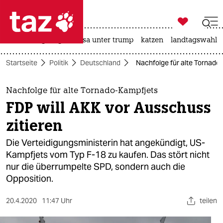

taz zahl ich
hitze
bergsteigen
usa unter trump
katzen
landtagswahl i

taz zahl ich
Startseite
Politik
Deutschland
Nachfolge für alte Tornado-
taz zahl ich
themen
Nachfolge für alte Tornado-Kampfjets
FDP will AKK vor Ausschuss
politik
zitieren
öko
Die Verteidigungsministerin hat angekündigt, US-
Kampfjets vom Typ F-18 zu kaufen. Das stört nicht
gesellschaft
nur die überrumpelte SPD, sondern auch die
Opposition.
kultur
sport
20.4.2020
11:47 Uhr
teilen