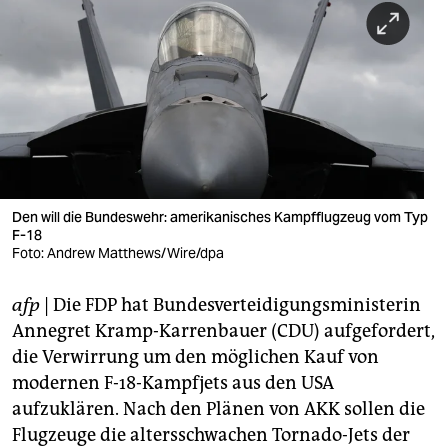
berlin
nord
wahrheit
verlag
verlag
veranstaltungen
Den will die Bundeswehr: amerikanisches Kampfflugzeug vom Typ
F-18
shop
Foto: Andrew Matthews/Wire/dpa
fragen & hilfe
afp
| Die FDP hat Bundesverteidigungsministerin
Annegret Kramp-Karrenbauer (CDU) aufgefordert,
unterstützen
die Verwirrung um den möglichen Kauf von
abo
modernen F-18-Kampfjets aus den USA
aufzuklären. Nach den Plänen von AKK sollen die
genossenschaft
Flugzeuge die altersschwachen Tornado-Jets der