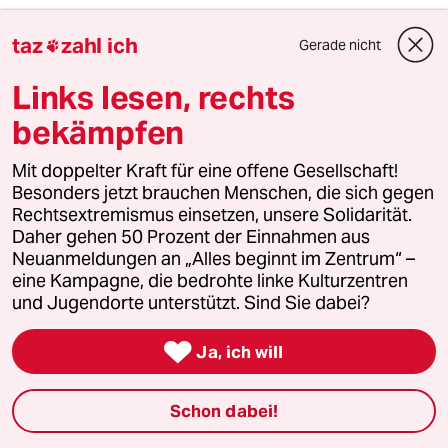
taz
zahl ich
Gerade nicht

taz

Links lesen, rechts
bekämpfen
Folgen Sie uns
Mit doppelter Kraft für eine offene Gesellschaft!
Besonders jetzt brauchen Menschen, die sich gegen
Rechtsextremismus einsetzen, unsere Solidarität.
Ressorts
Daher gehen 50 Prozent der Einnahmen aus
Neuanmeldungen an „Alles beginnt im Zentrum“ –
eine Kampagne, die bedrohte linke Kulturzentren
Politik
und Jugendorte unterstützt. Sind Sie dabei?
Öko

Ja, ich will
Gesellschaft
Schon dabei!
Kultur