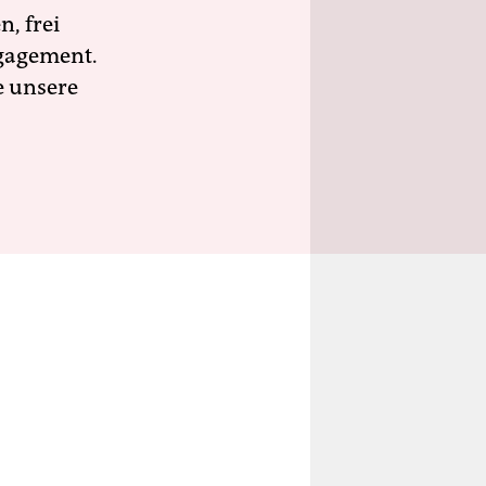
n, frei
ngagement.
e unsere