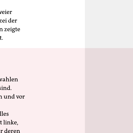
weier
ei der
 zeigte
t.
wahlen
sind.
h und vor
lles
 linke,
ür deren