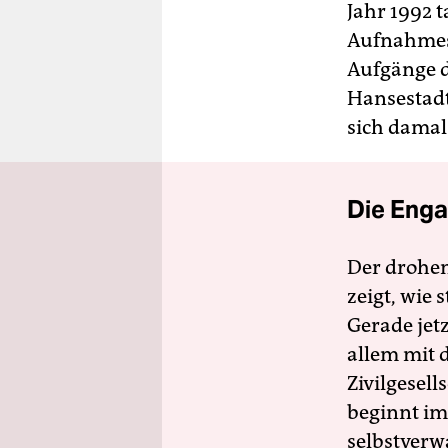
Jahr 1992 
Aufnahmest
Aufgänge d
Hansestad
sich damal
Die Enga
Der drohe
zeigt, wie
Gerade jet
allem mit d
Zivilgesell
beginnt im
selbstverw