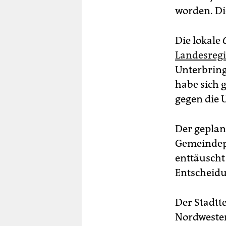
worden. Di
Die lokale
Landesregi
Unterbring
habe sich 
gegen die 
Der geplant
Gemeindeps
enttäuscht
Entscheidun
Der Stadtte
Nordwesten