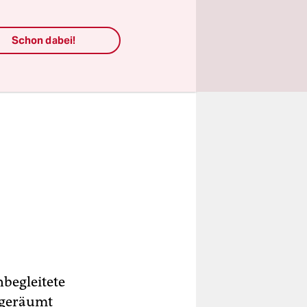
Schon dabei!
nbegleitete
e geräumt