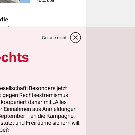
Foto: dpa
 die
ien im
Gerade nicht
ialsenator
echts
 den
chtlinge
esellschaft! Besonders jetzt
er Polizei
rt gegen Rechtsextremismus
n dem
z kooperiert daher mit „Alles
ftsmitglied
ller Einnahmen aus Anmeldungen
gnal.
. September – an die Kampagne,
rstützt und Freiräume sichern will,
ätten somit
bei?