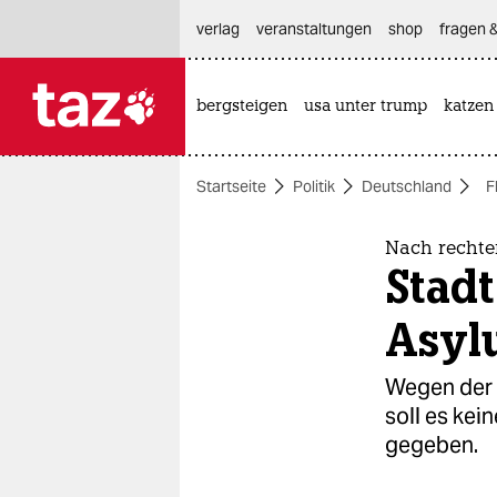
hautnavigation anspringen
hauptinhalt anspringen
footer anspringen
verlag
veranstaltungen
shop
fragen &
bergsteigen
usa unter trump
katzen

taz zahl ich
taz zahl ich
Startseite
Politik
Deutschland
F
themen
politik
Nach rechte
Stadt
öko
Asyl
gesellschaft
Wegen der 
kultur
soll es kei
gegeben.
sport