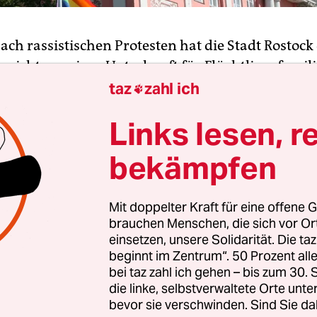
ach rassistischen Protesten hat die Stadt Rostock
inrichtung einer Unterkunft für Flüchtlingsfamil
Groß Klein gestoppt. Grund sei die angespannte
taz
zahl ich

slage in der Plattenbau-Siedlung, begründete Soz
Links lesen, r
ckhahn (Linke) am Dienstag die Entscheidung. In
n Wochen hatte es wiederholt Proteste gegen Flü
bekämpfen
enfälle gegeben.
Mit doppelter Kraft für eine offene G
eidung liege eine Gefahrenbewertung der Rostock
brauchen Menschen, die sich vor O
die von der Einrichtung von Asylunterkünften i
einsetzen, unsere Solidarität. Die ta
abgeraten habe, hieß es. Das Rostocker Bürgerscha
beginnt im Zentrum“. 50 Prozent a
n (Grüne) wertete die Entscheidung als fatales Si
bei taz zahl ich gehen – bis zum 30
die linke, selbstverwaltete Orte unte
und rassistische Gewalttaten gegen Geflüchtete h
bevor sie verschwinden. Sind Sie da