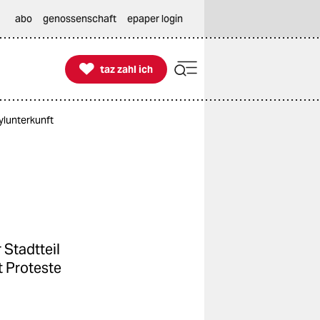
abo
genossenschaft
epaper login

taz zahl ich
taz zahl ich
ylunterkunft
Stadtteil
t Proteste