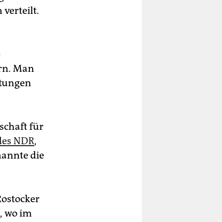
verteilt.
e
ern. Man
itungen
schaft für
 des NDR
,
nannte die
Rostocker
, wo im