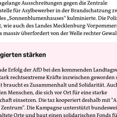
tagelange Ausschreitungen gegen die Zentrale
elle für Asylbewerber in der Brandschatzung z
es „Sonnenblumenhauses“ kulminierte. Die Poliz
t, wie auch des Landes Mecklenburg-Vorpommern
s massiv überfordert von der Welle rechter Gewal
gierten stärken
nde Erfolg der AfD bei den kommenden Landtags
 stark rechtsextreme Kräfte inzwischen geworden 
zt braucht es Zusammenhalt und Solidarität. Auc
en Menschen, die sich vor Ort für eine starke
schaft einsetzen. Die taz kooperiert deshalb mit "A
 Zentrum". Die Kampagne unterstützt bundesweit
altete Orte und baut einen solidarischen Fonds f