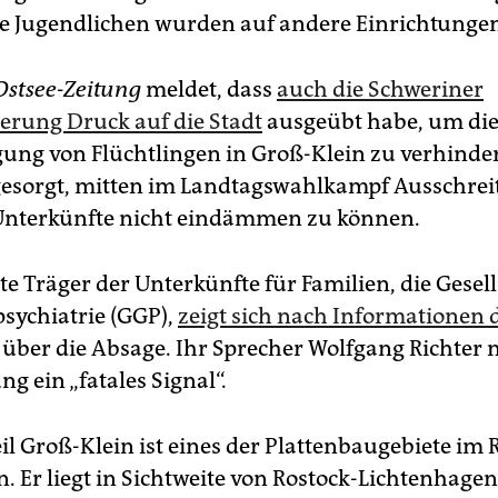
e Jugendlichen wurden auf andere Einrichtungen 
Ostsee-Zeitung
meldet, dass
auch die Schweriner
erung Druck auf die Stadt
ausgeübt habe, um di
ung von Flüchtlingen in Groß-Klein zu verhind
gesorgt, mitten im Landtagswahlkampf Ausschre
Unterkünfte nicht eindämmen zu können.
e Träger der Unterkünfte für Familien, die Gesell
ychiatrie (GGP),
zeigt sich nach Informationen
 über die Absage. Ihr Sprecher Wolfgang Richter 
g ein „fatales Signal“.
il Groß-Klein ist eines der Plattenbaugebiete im 
. Er liegt in Sichtweite von Rostock-Lichtenhagen