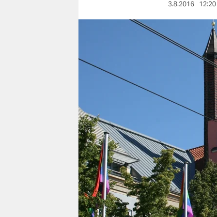
berlin
3.8.2016
12:20
nord
wahrheit
verlag
verlag
veranstaltungen
shop
fragen & hilfe
unterstützen
abo
genossenschaft