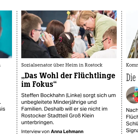
n
Sozialsenator über Heim in Rostock
Komm
„Das Wohl der Flüchtlinge
Die
im Fokus“
Steffen Bockhahn (Linke) sorgt sich um
.
unbegleitete Minderjährige und
sis
Familien. Deshalb will er sie nicht im
Nach
Rostocker Stadtteil Groß Klein
Flüc
unterbringen.
Schl
Sign
Interview von
Anna Lehmann