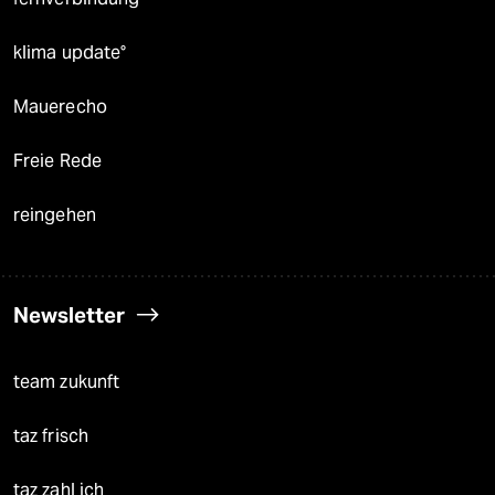
klima update°
Mauerecho
Freie Rede
reingehen
Newsletter
team zukunft
taz frisch
taz zahl ich