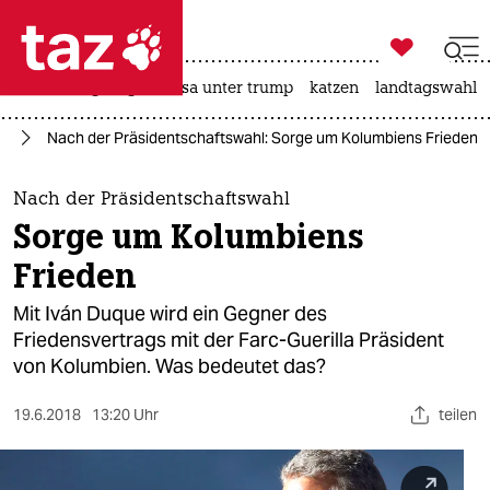

taz zahl ich
hitze
bergsteigen
usa unter trump
katzen
landtagswahl i

taz zahl ich
ka
Nach der Präsidentschaftswahl: Sorge um Kolumbiens Frieden
taz zahl ich
themen
Nach der Präsidentschaftswahl
Sorge um Kolumbiens
politik
Frieden
öko
Mit Iván Duque wird ein Gegner des
Friedensvertrags mit der Farc-Guerilla Präsident
gesellschaft
von Kolumbien. Was bedeutet das?
kultur
19.6.2018
13:20 Uhr
teilen
sport