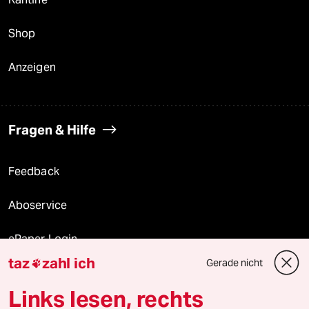
Shop
Anzeigen
Fragen & Hilfe
Feedback
Aboservice
ePaper Login
taz
zahl ich
Gerade nicht

Downloads für Abonnierende
Links lesen, rechts