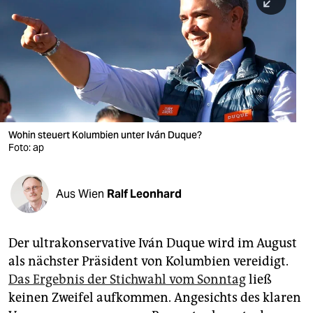
berlin
nord
wahrheit
verlag
verlag
Wohin steuert Kolumbien unter Iván Duque?
Foto: ap
veranstaltungen
shop
Aus Wien
Ralf Leonhard
fragen & hilfe
unterstützen
Der ultrakonservative Iván Duque wird im August
als nächster Präsident von Kolumbien vereidigt.
abo
Das Ergebnis der Stichwahl vom Sonntag
ließ
genossenschaft
keinen Zweifel aufkommen. Angesichts des klaren